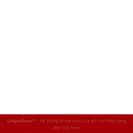
SaigonDoor™
- Hệ thống Showroom cửa gỗ cửa thép hàng
đầu Việt Nam