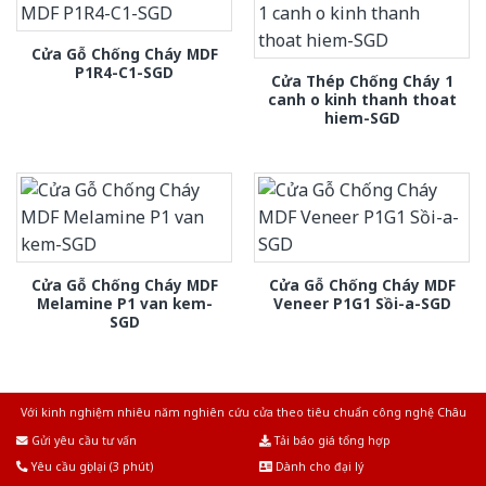
Cửa Gỗ Chống Cháy MDF
P1R4-C1-SGD
Cửa Thép Chống Cháy 1
canh o kinh thanh thoat
hiem-SGD
Cửa Gỗ Chống Cháy MDF
Cửa Gỗ Chống Cháy MDF
Melamine P1 van kem-
Veneer P1G1 Sồi-a-SGD
SGD
Với kinh nghiệm nhiêu năm nghiên cứu cửa theo tiêu chuẩn công nghệ Châu
Âu.Chúng tôi tự tin là nhà sản xuất & cung cấp hàng đầu tại Việt Nam!
Gửi yêu cầu tư vấn
Tải báo giá tổng hợp
Yêu cầu gọi lại (3 phút)
Dành cho đại lý