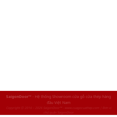
SaigonDoor™
- Hệ thống Showroom cửa gỗ cửa thép hàng
đầu Việt Nam
Copyright ⓒ 2016 – 2026 SaigonDoor™ - www.cuagocuathep.com | Đơn vị
chủ quản SaigonDoor