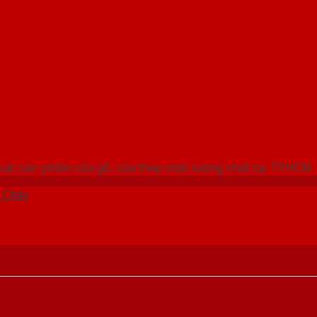
 THỐNG SHOWROOM SAIGONDOOR
các sản phẩm cửa gỗ, cửa thép chất lượng nhất tại TP.HCM
 Cháy