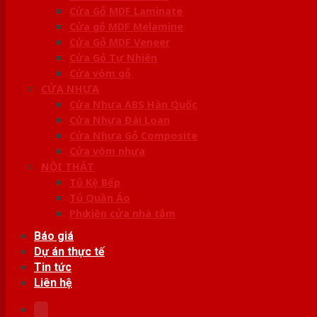
Cửa Gỗ MDF Laminate
Cửa gỗ MDF Melamine
Cửa Gỗ MDF Veneer
Cửa Gỗ Tự Nhiên
Cửa vòm gỗ
CỬA NHỰA
Cửa Nhựa ABS Hàn Quốc
Cửa Nhựa Đài Loan
Cửa Nhựa Gỗ Composite
Cửa vòm nhựa
NỘI THẤT
Tủ Kệ Bếp
Tủ Quần Áo
Phụ kiện cửa nhà tắm
Báo giá
Dự án thực tế
Tin tức
Liên hệ