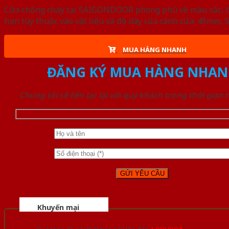
Cửa chống cháy tại SAIGONDOOR phong phú về màu sắc, đa d
hơn tùy thuộc vào vật liệu và độ dày của cánh cửa: 45mm
MUA HÀNG NHANH
ĐĂNG KÝ MUA HÀNG NHAN
Chúng tôi sẽ liên lạc lại với quý khách trong thời gian
Khuyến mại