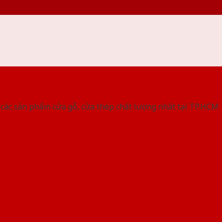
 THỐNG SHOWROOM SAIGONDOOR
các sản phẩm cửa gỗ, cửa thép chất lượng nhất tại TP.HCM