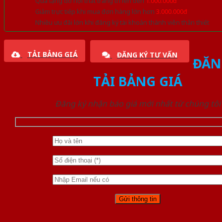
Quà tặng đồ nội thất trang trí lên đến
1.000.000đ
Giảm trực tiếp khi mua đơn hàng lớn hơn
3.000.000đ
Nhiều ưu đãi lớn khi đăng ký tài khoản thành viên thân thiết
TẢI BẢNG GIÁ
ĐĂNG KÝ TƯ VẤN
ĐĂN
TẢI BẢNG GIÁ
Đăng ký nhận báo giá mới nhất từ chúng tôi