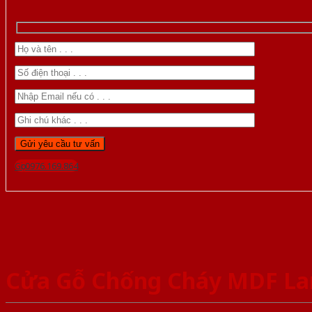
Gọi 0976.169.864
Cửa Gỗ Chống Cháy MDF La