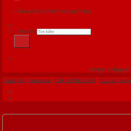
Chưa có sản phẩm trong giỏ hàng.
Tìm kiếm:
HỆ
Chuyên phân phối 
Trang chủ
/
Sản phẩm
/
CỬA CHỐNG CHÁY
/
Cửa Gỗ Chống