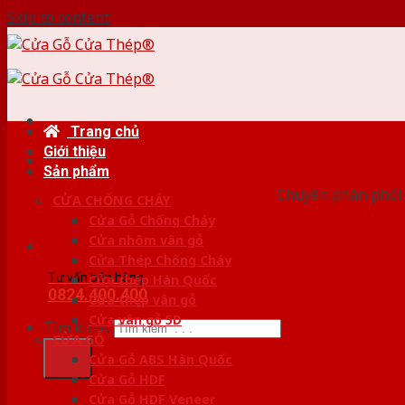
Skip to content
Trang chủ
Giới thiệu
HỆ
Sản phẩm
Chuyên phân phối 
CỬA CHỐNG CHÁY
Cửa Gỗ Chống Cháy
Cửa nhôm vân gỗ
Cửa Thép Chống Cháy
Tư vấn bán hàng
Cửa thép Hàn Quốc
0824.400.400
Cửa thép vân gỗ
Cửa vân gỗ 5D
Tìm kiếm:
CỬA GỖ
Cửa Gỗ ABS Hàn Quốc
Cửa Gỗ HDF
Cửa Gỗ HDF Veneer