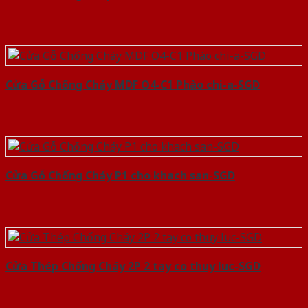
Cửa Gỗ Chống Cháy MDF O4-C1 Phào chi-a-SGD
Cửa Gỗ Chống Cháy P1 cho khach san-SGD
Cửa Thép Chống Cháy 2P 2 tay co thuy luc-SGD