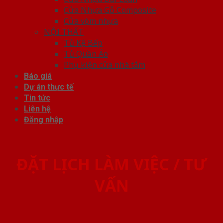
Cửa Nhựa Gỗ Composite
Cửa vòm nhựa
NỘI THẤT
Tủ Kệ Bếp
Tủ Quần Áo
Phụ kiện cửa nhà tắm
Báo giá
Dự án thực tế
Tin tức
Liên hệ
Đăng nhập
ĐẶT LỊCH LÀM VIỆC / TƯ
VẤN