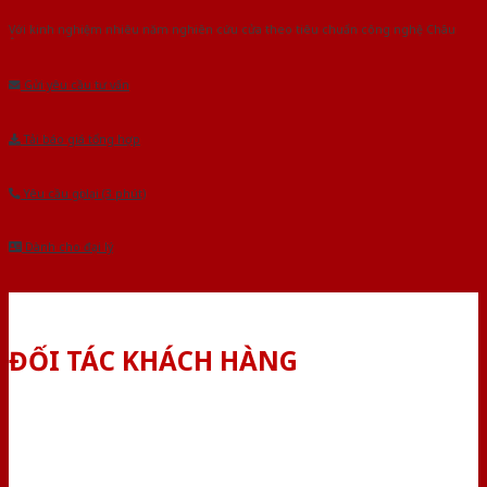
Với kinh nghiệm nhiêu năm nghiên cứu cửa theo tiêu chuẩn công nghệ Châu
Âu.Chúng tôi tự tin là nhà sản xuất & cung cấp hàng đầu tại Việt Nam!
Gửi yêu cầu tư vấn
Tải báo giá tổng hợp
Yêu cầu gọi lại (3 phút)
Dành cho đại lý
ĐỐI TÁC KHÁCH HÀNG