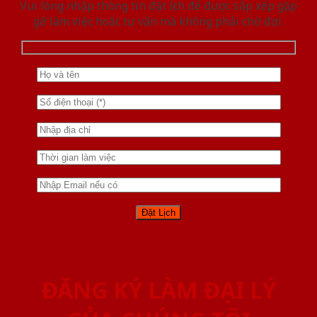
Vui lòng nhập thông tin đặt lịch để được sắp xếp gặp
gỡ làm việc hoăc tư vấn mà không phải chờ đợi.
ĐĂNG KÝ LÀM ĐẠI LÝ