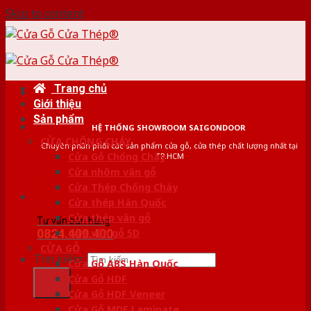
Skip to content
Trang chủ
Giới thiệu
Sản phẩm
HỆ THỐNG SHOWROOM SAIGONDOOR
CỬA CHỐNG CHÁY
Chuyên phân phối các sản phẩm cửa gỗ, cửa thép chất lượng nhất tại
Cửa Gỗ Chống Cháy
TP.HCM
Cửa nhôm vân gỗ
Cửa Thép Chống Cháy
Cửa thép Hàn Quốc
Cửa thép vân gỗ
Tư vấn bán hàng
0824.400.400
Cửa vân gỗ 5D
CỬA GỖ
Tìm kiếm:
Cửa Gỗ ABS Hàn Quốc
Cửa Gỗ HDF
Cửa Gỗ HDF Veneer
Cửa Gỗ MDF Laminate