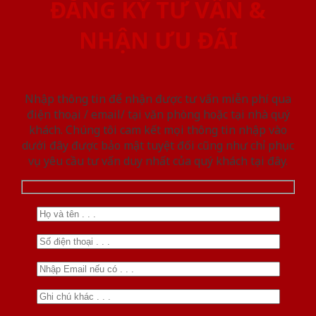
ĐĂNG KÝ TƯ VẤN &
NHẬN ƯU ĐÃI
Nhập thông tin để nhận được tư vấn miễn phí qua
điện thoại / email/ tại văn phòng hoặc tại nhà quý
khách. Chúng tôi cam kết mọi thông tin nhập vào
dưới đây được bảo mật tuyệt đối cũng như chỉ phục
vụ yêu cầu tư vấn duy nhất của quý khách tại đây.