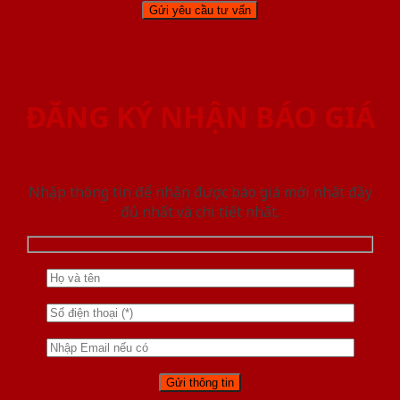
ĐĂNG KÝ NHẬN BÁO GIÁ
Nhập thông tin để nhận được báo giá mới nhât đầy
đủ nhất và chi tiết nhất.