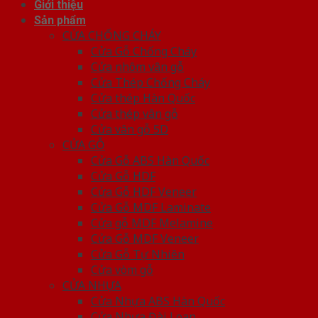
Giới thiệu
Sản phẩm
CỬA CHỐNG CHÁY
Cửa Gỗ Chống Cháy
Cửa nhôm vân gỗ
Cửa Thép Chống Cháy
Cửa thép Hàn Quốc
Cửa thép vân gỗ
Cửa vân gỗ 5D
CỬA GỖ
Cửa Gỗ ABS Hàn Quốc
Cửa Gỗ HDF
Cửa Gỗ HDF Veneer
Cửa Gỗ MDF Laminate
Cửa gỗ MDF Melamine
Cửa Gỗ MDF Veneer
Cửa Gỗ Tự Nhiên
Cửa vòm gỗ
CỬA NHỰA
Cửa Nhựa ABS Hàn Quốc
Cửa Nhựa Đài Loan