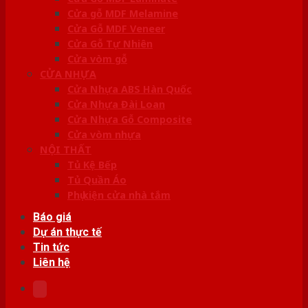
Cửa gỗ MDF Melamine
Cửa Gỗ MDF Veneer
Cửa Gỗ Tự Nhiên
Cửa vòm gỗ
CỬA NHỰA
Cửa Nhựa ABS Hàn Quốc
Cửa Nhựa Đài Loan
Cửa Nhựa Gỗ Composite
Cửa vòm nhựa
NỘI THẤT
Tủ Kệ Bếp
Tủ Quần Áo
Phụ kiện cửa nhà tắm
Báo giá
Dự án thực tế
Tin tức
Liên hệ