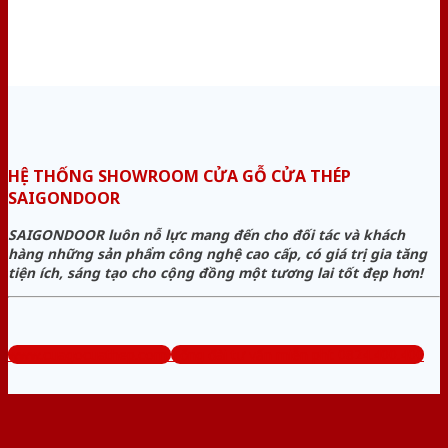
HỆ THỐNG SHOWROOM CỬA GỖ CỬA THÉP
SAIGONDOOR
SAIGONDOOR luôn nỗ lực mang đến cho đối tác và khách
hàng những sản phẩm công nghệ cao cấp, có giá trị gia tăng
tiện ích, sáng tạo cho cộng đồng một tương lai tốt đẹp hơn!
www.cuagocuathep.com
Tổng đài tư vấn miễn phí: 0824.400.400