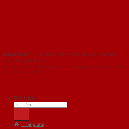
SaigonDoor™
- Hệ thống Showroom cửa gỗ cửa thép
hàng đầu Việt Nam
Copyright ⓒ 2016 – 2026 SaigonDoor™ - www.cuagocuathep.com | Đơn
vị chủ quản SaigonDoor
Tìm kiếm:
Trang chủ