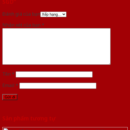
SGD”
Đánh giá của bạn
Nhận xét của bạn
*
Tên
*
Email
*
Sản phẩm tương tự