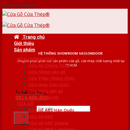
Skip to content
Trang chủ
Giới thiệu
Sản phẩm
HỆ THỐNG SHOWROOM SAIGONDOOR
CỬA CHỐNG CHÁY
Chuyên phân phối các sản phẩm cửa gỗ, cửa thép chất lượng nhất tại
Cửa Gỗ Chống Cháy
TP.HCM
Cửa nhôm vân gỗ
Cửa Thép Chống Cháy
Cửa thép Hàn Quốc
Cửa thép vân gỗ
Tư vấn bán hàng
0824.400.400
Cửa vân gỗ 5D
CỬA GỖ
Tìm kiếm:
Cửa Gỗ ABS Hàn Quốc
Cửa Gỗ HDF
Cửa Gỗ HDF Veneer
Cửa Gỗ MDF Laminate