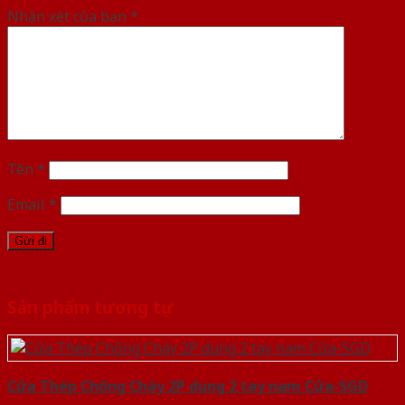
Nhận xét của bạn
*
Tên
*
Email
*
Sản phẩm tương tự
Cửa Thép Chống Cháy 2P dung 2 tay nam Cửa-SGD