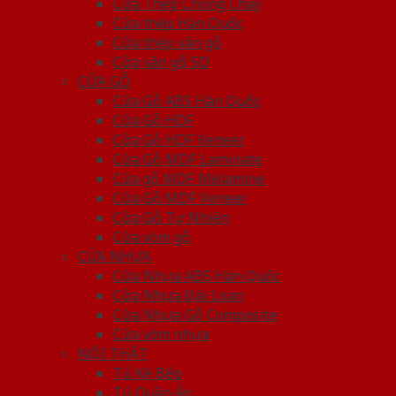
Cửa Thép Chống Cháy
Cửa thép Hàn Quốc
Cửa thép vân gỗ
Cửa vân gỗ 5D
CỬA GỖ
Cửa Gỗ ABS Hàn Quốc
Cửa Gỗ HDF
Cửa Gỗ HDF Veneer
Cửa Gỗ MDF Laminate
Cửa gỗ MDF Melamine
Cửa Gỗ MDF Veneer
Cửa Gỗ Tự Nhiên
Cửa vòm gỗ
CỬA NHỰA
Cửa Nhựa ABS Hàn Quốc
Cửa Nhựa Đài Loan
Cửa Nhựa Gỗ Composite
Cửa vòm nhựa
NỘI THẤT
Tủ Kệ Bếp
Tủ Quần Áo