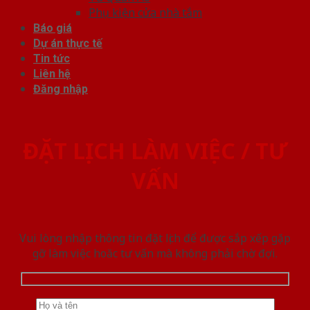
Phụ kiện cửa nhà tắm
Báo giá
Dự án thực tế
Tin tức
Liên hệ
Đăng nhập
ĐẶT LỊCH LÀM VIỆC / TƯ
VẤN
Vui lòng nhập thông tin đặt lịch để được sắp xếp gặp
gỡ làm việc hoăc tư vấn mà không phải chờ đợi.