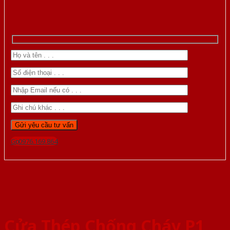
Gọi 0976.169.864
Cửa Thép Chống Cháy P1