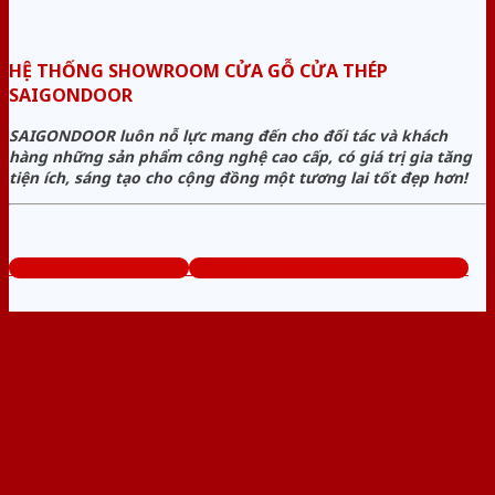
HỆ THỐNG SHOWROOM CỬA GỖ CỬA THÉP
SAIGONDOOR
SAIGONDOOR luôn nỗ lực mang đến cho đối tác và khách
hàng những sản phẩm công nghệ cao cấp, có giá trị gia tăng
tiện ích, sáng tạo cho cộng đồng một tương lai tốt đẹp hơn!
www.cuagocuathep.com
Tổng đài tư vấn miễn phí: 0824.400.400