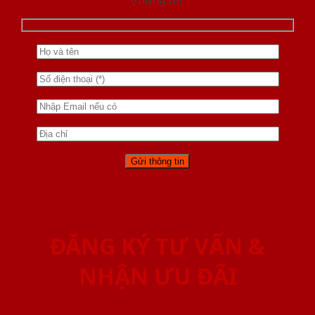
ĐĂNG KÝ TƯ VẤN &
NHẬN ƯU ĐÃI