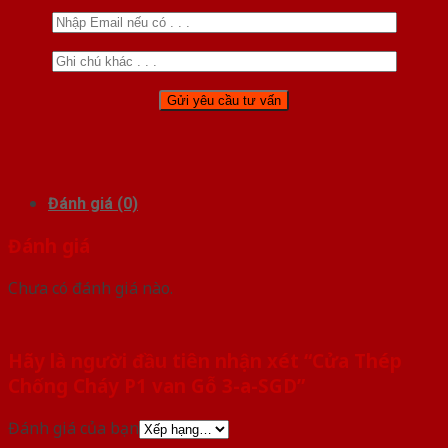
Đánh giá (0)
Đánh giá
Chưa có đánh giá nào.
Hãy là người đầu tiên nhận xét “Cửa Thép
Chống Cháy P1 van Gỗ 3-a-SGD”
Đánh giá của bạn