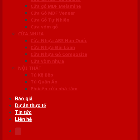
Cửa gỗ MDF Melamine
Cửa Gỗ MDF Veneer
Cửa Gỗ Tự Nhiên
Cửa vòm gỗ
CỬA NHỰA
Cửa Nhựa ABS Hàn Quốc
Cửa Nhựa Đài Loan
Cửa Nhựa Gỗ Composite
Cửa vòm nhựa
NỘI THẤT
Tủ Kệ Bếp
Tủ Quần Áo
Phụ kiện cửa nhà tắm
Báo giá
Dự án thực tế
Tin tức
Liên hệ