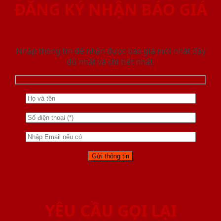
ĐĂNG KÝ NHẬN BÁO GIÁ
Nhập thông tin để nhận được báo giá mới nhât đầy
đủ nhất và chi tiết nhất.
YÊU CẦU GỌI LẠI