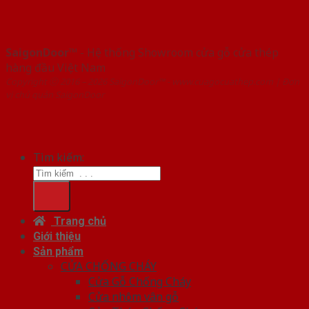
SaigonDoor™
- Hệ thống Showroom cửa gỗ cửa thép
hàng đầu Việt Nam
Copyright ⓒ 2016 – 2026 SaigonDoor™ - www.cuagocuathep.com | Đơn
vị chủ quản SaigonDoor
Tìm kiếm:
Trang chủ
Giới thiệu
Sản phẩm
CỬA CHỐNG CHÁY
Cửa Gỗ Chống Cháy
Cửa nhôm vân gỗ