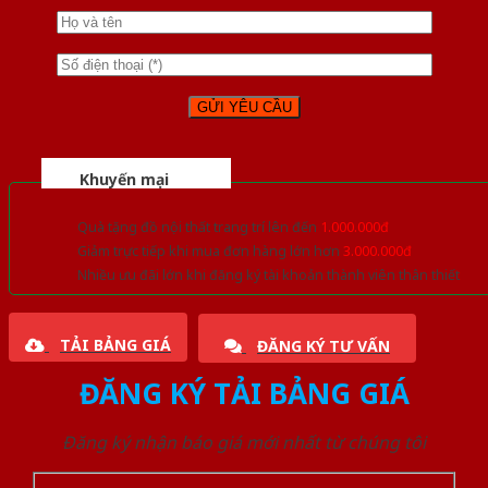
Khuyến mại
Quà tặng đồ nội thất trang trí lên đến
1.000.000đ
Giảm trực tiếp khi mua đơn hàng lớn hơn
3.000.000đ
Nhiều ưu đãi lớn khi đăng ký tài khoản thành viên thân thiết
TẢI BẢNG GIÁ
ĐĂNG KÝ TƯ VẤN
ĐĂNG KÝ TẢI BẢNG GIÁ
Đăng ký nhận báo giá mới nhất từ chúng tôi