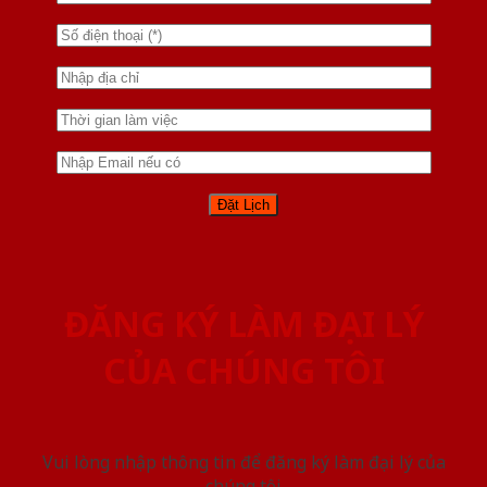
ĐĂNG KÝ LÀM ĐẠI LÝ
CỦA CHÚNG TÔI
Vui lòng nhập thông tin để đăng ký làm đại lý của
chúng tôi