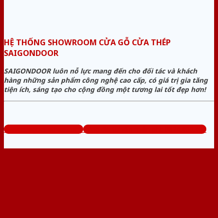
HỆ THỐNG SHOWROOM CỬA GỖ CỬA THÉP
SAIGONDOOR
SAIGONDOOR luôn nỗ lực mang đến cho đối tác và khách
hàng những sản phẩm công nghệ cao cấp, có giá trị gia tăng
tiện ích, sáng tạo cho cộng đồng một tương lai tốt đẹp hơn!
www.cuagocuathep.com
Tổng đài tư vấn miễn phí: 0824.400.400