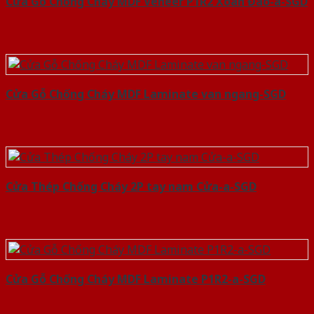
Cửa Gỗ Chống Cháy MDF Veneer P1R2 Xoan Đào-a-SGD
Cửa Gỗ Chống Cháy MDF Laminate van ngang-SGD
Cửa Thép Chống Cháy 2P tay nam Cửa-a-SGD
Cửa Gỗ Chống Cháy MDF Laminate P1R2-a-SGD