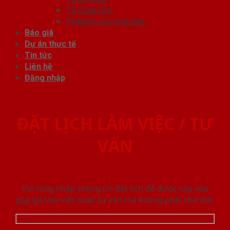
Tủ Quần Áo
Phụ kiện cửa nhà tắm
Báo giá
Dự án thực tế
Tin tức
Liên hệ
Đăng nhập
ĐẶT LỊCH LÀM VIỆC / TƯ
VẤN
Vui lòng nhập thông tin đặt lịch để được sắp xếp
gặp gỡ làm việc hoăc tư vấn mà không phải chờ đợi.