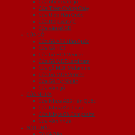
Cửa nhôm vân gỗ
Cửa Thép Chống Cháy
Cửa thép Hàn Quốc
Cửa thép vân gỗ
Cửa vân gỗ 5D
CỬA GỖ
Cửa Gỗ ABS Hàn Quốc
Cửa Gỗ HDF
Cửa Gỗ HDF Veneer
Cửa Gỗ MDF Laminate
Cửa gỗ MDF Melamine
Cửa Gỗ MDF Veneer
Cửa Gỗ Tự Nhiên
Cửa vòm gỗ
CỬA NHỰA
Cửa Nhựa ABS Hàn Quốc
Cửa Nhựa Đài Loan
Cửa Nhựa Gỗ Composite
Cửa vòm nhựa
NỘI THẤT
Tủ Kệ Bếp