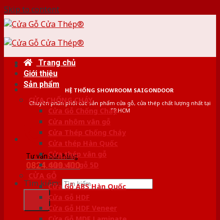
Skip to content
Trang chủ
Giới thiệu
Sản phẩm
HỆ THỐNG SHOWROOM SAIGONDOOR
CỬA CHỐNG CHÁY
Chuyên phân phối các sản phẩm cửa gỗ, cửa thép chất lượng nhất tại
Cửa Gỗ Chống Cháy
TP.HCM
Cửa nhôm vân gỗ
Cửa Thép Chống Cháy
Cửa thép Hàn Quốc
Cửa thép vân gỗ
Tư vấn bán hàng
0824.400.400
Cửa vân gỗ 5D
CỬA GỖ
Tìm kiếm:
Cửa Gỗ ABS Hàn Quốc
Cửa Gỗ HDF
Cửa Gỗ HDF Veneer
Cửa Gỗ MDF Laminate