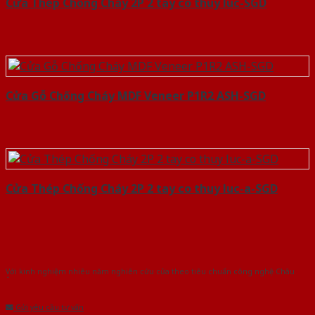
Cửa Thép Chống Cháy 2P 2 tay co thuy luc-SGD
Cửa Gỗ Chống Cháy MDF Veneer P1R2 ASH-SGD
Cửa Thép Chống Cháy 2P 2 tay co thuy luc-a-SGD
Với kinh nghiệm nhiêu năm nghiên cứu cửa theo tiêu chuẩn công nghệ Châu
Âu.Chúng tôi tự tin là nhà sản xuất & cung cấp hàng đầu tại Việt Nam!
Gửi yêu cầu tư vấn