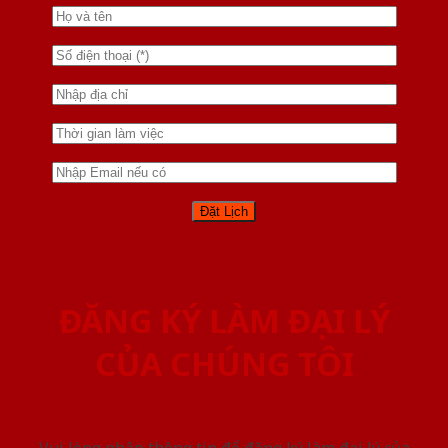
ĐĂNG KÝ LÀM ĐẠI LÝ
CỦA CHÚNG TÔI
Vui lòng nhập thông tin để đăng ký làm đại lý của