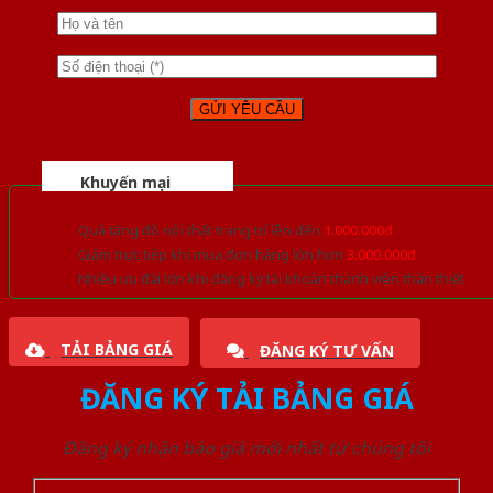
Khuyến mại
Quà tặng đồ nội thất trang trí lên đến
1.000.000đ
Giảm trực tiếp khi mua đơn hàng lớn hơn
3.000.000đ
Nhiều ưu đãi lớn khi đăng ký tài khoản thành viên thân thiết
TẢI BẢNG GIÁ
ĐĂNG KÝ TƯ VẤN
ĐĂNG KÝ TẢI BẢNG GIÁ
Đăng ký nhận báo giá mới nhất từ chúng tôi