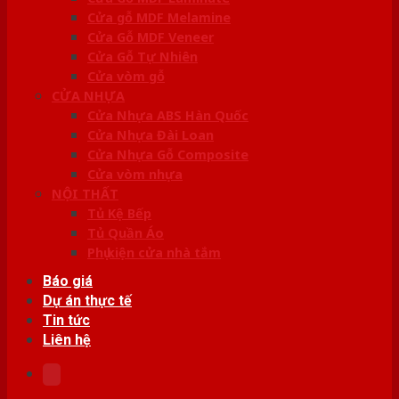
Cửa gỗ MDF Melamine
Cửa Gỗ MDF Veneer
Cửa Gỗ Tự Nhiên
Cửa vòm gỗ
CỬA NHỰA
Cửa Nhựa ABS Hàn Quốc
Cửa Nhựa Đài Loan
Cửa Nhựa Gỗ Composite
Cửa vòm nhựa
NỘI THẤT
Tủ Kệ Bếp
Tủ Quần Áo
Phụ kiện cửa nhà tắm
Báo giá
Dự án thực tế
Tin tức
Liên hệ