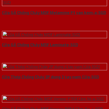
Cửa Gỗ Chống Cháy MDF Melamine P1 van kem-a-SGD
Cửa Gỗ Chống Cháy MDF Laminate-SGD
Cửa Thép Chống Cháy 2P dung 2 tay nam Cửa-SGD