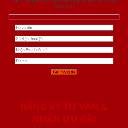
chúng tôi
ĐĂNG KÝ TƯ VẤN &
NHẬN ƯU ĐÃI