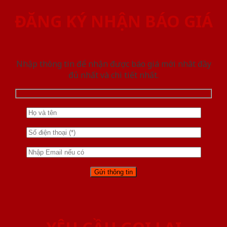
ĐĂNG KÝ NHẬN BÁO GIÁ
Nhập thông tin để nhận được báo giá mới nhât đầy
đủ nhất và chi tiết nhất.