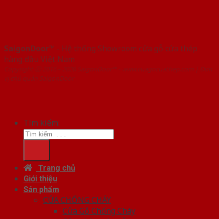
SaigonDoor™
- Hệ thống Showroom cửa gỗ cửa thép
hàng đầu Việt Nam
Copyright ⓒ 2016 – 2026 SaigonDoor™ - www.cuagocuathep.com | Đơn
vị chủ quản SaigonDoor
Tìm kiếm:
Trang chủ
Giới thiệu
Sản phẩm
CỬA CHỐNG CHÁY
Cửa Gỗ Chống Cháy