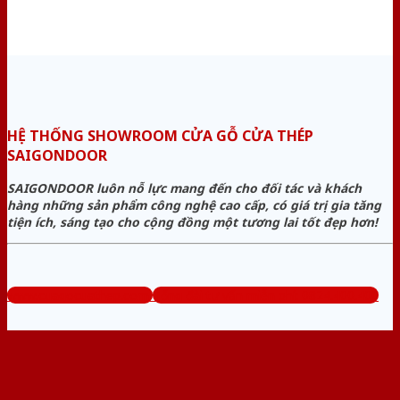
HỆ THỐNG SHOWROOM CỬA GỖ CỬA THÉP
SAIGONDOOR
SAIGONDOOR luôn nỗ lực mang đến cho đối tác và khách
hàng những sản phẩm công nghệ cao cấp, có giá trị gia tăng
tiện ích, sáng tạo cho cộng đồng một tương lai tốt đẹp hơn!
www.cuagocuathep.com
Tổng đài tư vấn miễn phí: 0824.400.400