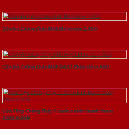
Cửa Gỗ Chống Cháy MDF Melamine 1-SGD
Cửa Gỗ Chống Cháy MDF O4-C1 Phào chi-a-SGD
Cửa Thép Chống Cháy 1 canh o kinh thanh thoat
hiem-a-SGD