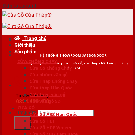
Skip to content
Trang chủ
Giới thiệu
Sản phẩm
HỆ THỐNG SHOWROOM SAIGONDOOR
CỬA CHỐNG CHÁY
Chuyên phân phối các sản phẩm cửa gỗ, cửa thép chất lượng nhất tại
Cửa Gỗ Chống Cháy
TP.HCM
Cửa nhôm vân gỗ
Cửa Thép Chống Cháy
Cửa thép Hàn Quốc
Cửa thép vân gỗ
Tư vấn bán hàng
0824.400.400
Cửa vân gỗ 5D
CỬA GỖ
Tìm kiếm:
Cửa Gỗ ABS Hàn Quốc
Cửa Gỗ HDF
Cửa Gỗ HDF Veneer
Cửa Gỗ MDF Laminate