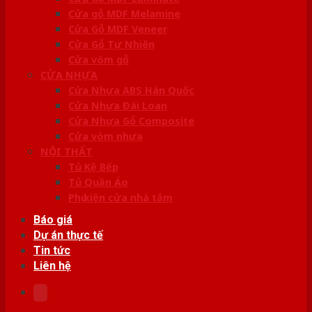
Cửa gỗ MDF Melamine
Cửa Gỗ MDF Veneer
Cửa Gỗ Tự Nhiên
Cửa vòm gỗ
CỬA NHỰA
Cửa Nhựa ABS Hàn Quốc
Cửa Nhựa Đài Loan
Cửa Nhựa Gỗ Composite
Cửa vòm nhựa
NỘI THẤT
Tủ Kệ Bếp
Tủ Quần Áo
Phụ kiện cửa nhà tắm
Báo giá
Dự án thực tế
Tin tức
Liên hệ