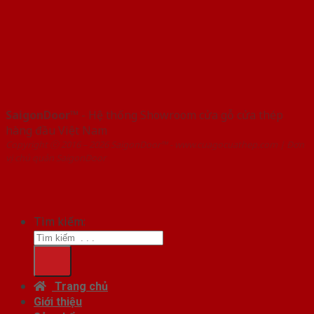
SaigonDoor™
- Hệ thống Showroom cửa gỗ cửa thép
hàng đầu Việt Nam
Copyright ⓒ 2016 – 2026 SaigonDoor™ - www.cuagocuathep.com | Đơn
vị chủ quản SaigonDoor
Tìm kiếm:
Trang chủ
Giới thiệu