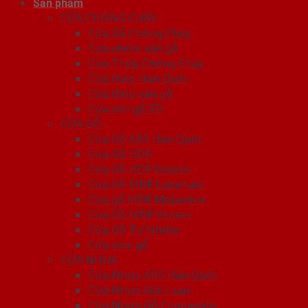
Sản phẩm
CỬA CHỐNG CHÁY
Cửa Gỗ Chống Cháy
Cửa nhôm vân gỗ
Cửa Thép Chống Cháy
Cửa thép Hàn Quốc
Cửa thép vân gỗ
Cửa vân gỗ 5D
CỬA GỖ
Cửa Gỗ ABS Hàn Quốc
Cửa Gỗ HDF
Cửa Gỗ HDF Veneer
Cửa Gỗ MDF Laminate
Cửa gỗ MDF Melamine
Cửa Gỗ MDF Veneer
Cửa Gỗ Tự Nhiên
Cửa vòm gỗ
CỬA NHỰA
Cửa Nhựa ABS Hàn Quốc
Cửa Nhựa Đài Loan
Cửa Nhựa Gỗ Composite