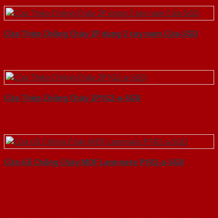
Cửa Thép Chống Cháy 2P dung 2 tay nam Cửa-SGD
Cửa Thép Chống Cháy 2P1G2-a-SGD
Cửa Gỗ Chống Cháy MDF Laminate P1R2-a-SGD