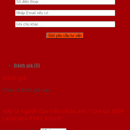
Đánh giá (0)
Đánh giá
Chưa có đánh giá nào.
Hãy là người đầu tiên nhận xét “Cửa Gỗ MDF
Laminate P1R2 3-SGD”