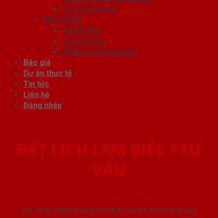
Cửa vòm nhựa
NỘI THẤT
Tủ Kệ Bếp
Tủ Quần Áo
Phụ kiện cửa nhà tắm
Báo giá
Dự án thực tế
Tin tức
Liên hệ
Đăng nhập
ĐẶT LỊCH LÀM VIỆC / TƯ
VẤN
Vui lòng nhập thông tin đặt lịch để được sắp xếp