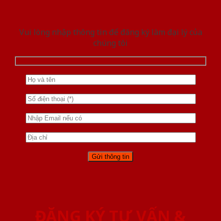
Vui lòng nhập thông tin để đăng ký làm đại lý của
chúng tôi
ĐĂNG KÝ TƯ VẤN &