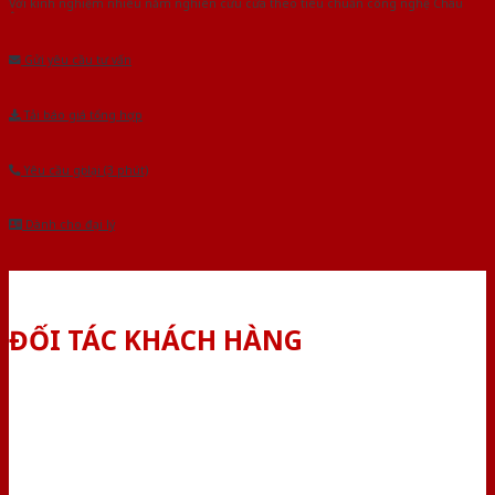
Với kinh nghiệm nhiêu năm nghiên cứu cửa theo tiêu chuẩn công nghệ Châu
Âu.Chúng tôi tự tin là nhà sản xuất & cung cấp hàng đầu tại Việt Nam!
Gửi yêu cầu tư vấn
Tải báo giá tổng hợp
Yêu cầu gọi lại (3 phút)
Dành cho đại lý
ĐỐI TÁC KHÁCH HÀNG