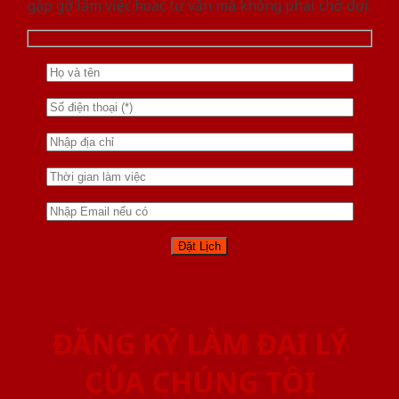
gặp gỡ làm việc hoăc tư vấn mà không phải chờ đợi.
ĐĂNG KÝ LÀM ĐẠI LÝ
CỦA CHÚNG TÔI