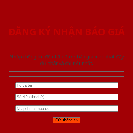
ĐĂNG KÝ NHẬN BÁO GIÁ
Nhập thông tin để nhận được báo giá mới nhât đầy
đủ nhất và chi tiết nhất.