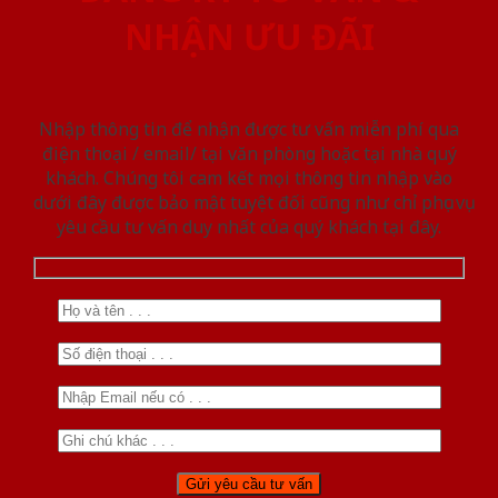
NHẬN ƯU ĐÃI
Nhập thông tin để nhận được tư vấn miễn phí qua
điện thoại / email/ tại văn phòng hoặc tại nhà quý
khách. Chúng tôi cam kết mọi thông tin nhập vào
dưới đây được bảo mật tuyệt đối cũng như chỉ phục vụ
yêu cầu tư vấn duy nhất của quý khách tại đây.