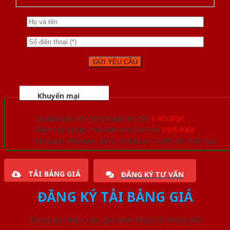
Khuyến mại
Quà tặng đồ nội thất trang trí lên đến
1.000.000đ
Giảm trực tiếp khi mua đơn hàng lớn hơn
3.000.000đ
Nhiều ưu đãi lớn khi đăng ký tài khoản thành viên thân thiết
TẢI BẢNG GIÁ
ĐĂNG KÝ TƯ VẤN
ĐĂNG KÝ TẢI BẢNG GIÁ
Đăng ký nhận báo giá mới nhất từ chúng tôi