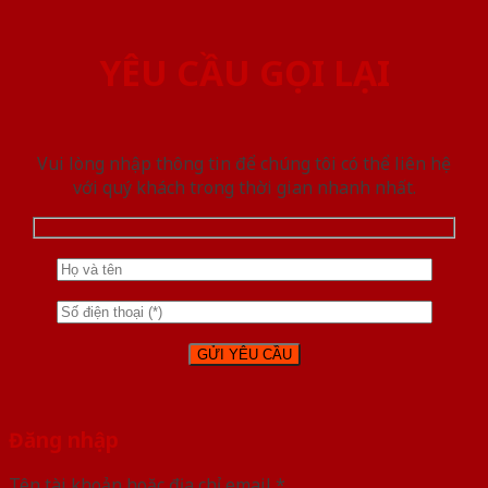
YÊU CẦU GỌI LẠI
Vui lòng nhập thông tin để chúng tôi có thể liên hệ
với quý khách trong thời gian nhanh nhất.
Đăng nhập
Tên tài khoản hoặc địa chỉ email
*