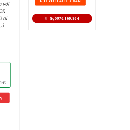
 với
OR
 đi
Gọi 0976.169.864
cả
hiết
N