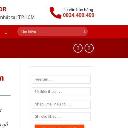
OR
Tư vấn bán hàng
0824.400.400
 nhất tại TP.HCM
Tìm
kiếm:
m
t
a gỗ