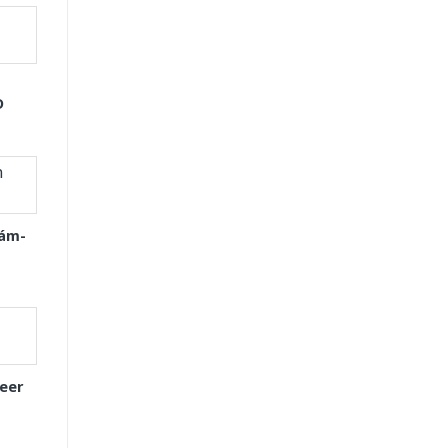
D
Xám-
eer