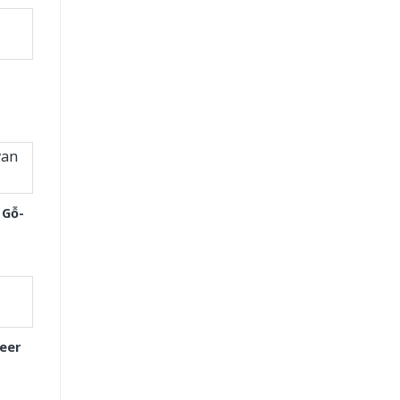
 Gỗ-
eer