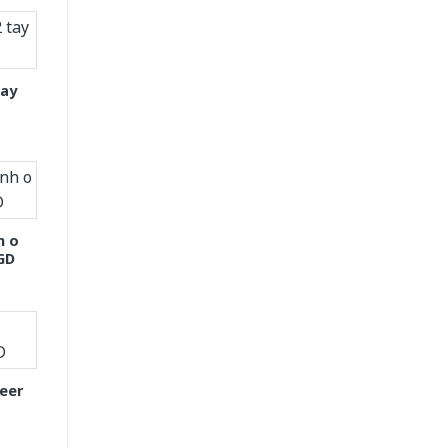
tay
h o
GD
eer