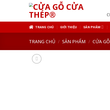
Skip
to
C
content
TRANG CHỦ
GIỚI THIỆU
SẢN PHẨM
TRANG CHỦ
/
SẢN PHẨM
/
CỬA GỖ