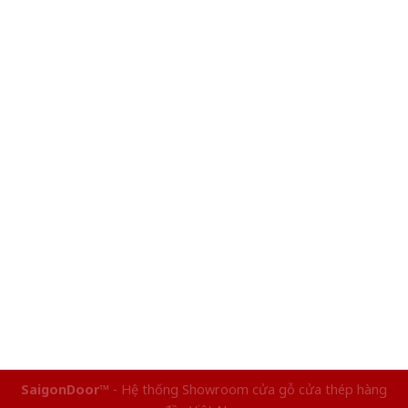
SaigonDoor™
- Hệ thống Showroom cửa gỗ cửa thép hàng