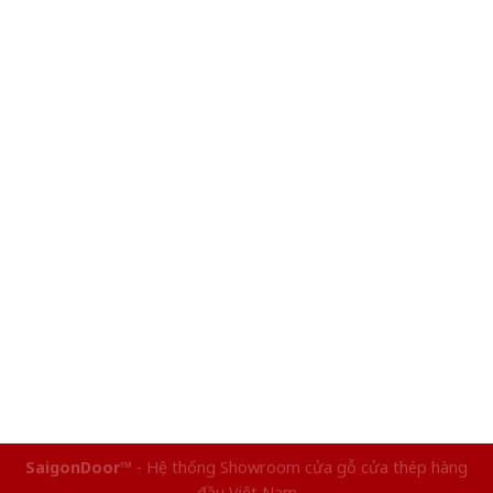
SaigonDoor™
- Hệ thống Showroom cửa gỗ cửa thép hàng
đầu Việt Nam