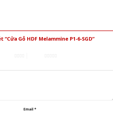
xét “Cửa Gỗ HDF Melammine P1-6-SGD”
of 5 stars
5 of 5 stars
Email
*