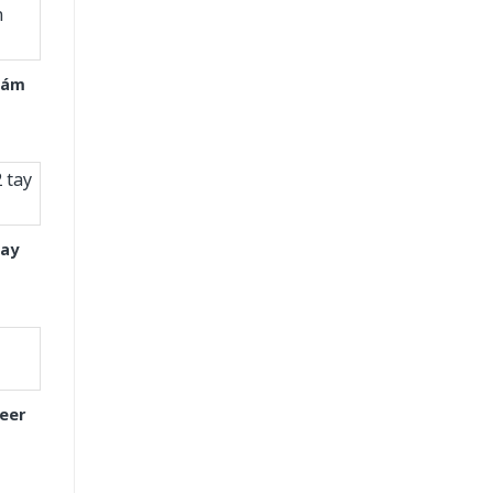
Xám
tay
eer