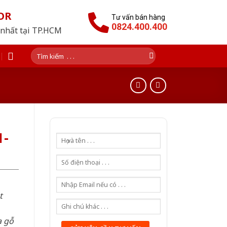
OR
Tư vấn bán hàng
0824.400.400
 nhất tại TP.HCM
Tìm
kiếm:
1-
t
a gỗ