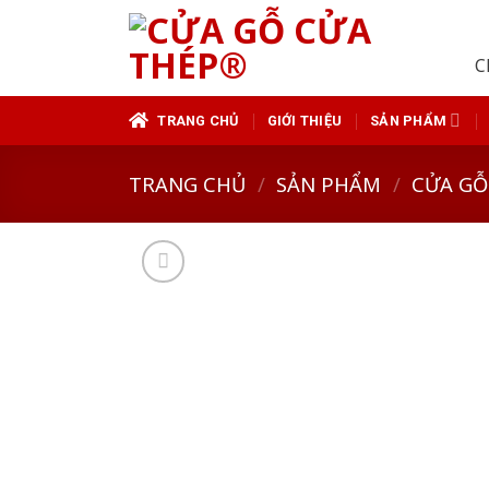
Skip
to
C
content
TRANG CHỦ
GIỚI THIỆU
SẢN PHẨM
TRANG CHỦ
/
SẢN PHẨM
/
CỬA GỖ