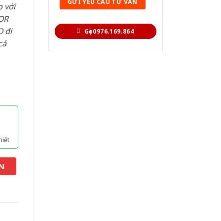
 với
OR
 đi
Gọi 0976.169.864
cả
hiết
N