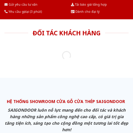
Âu.Chúng tôi tự tin là nhà sản xuất & cung cấp hàng đầu tại Việt Nam!
Gửi yêu cầu tư vấn
Tải báo giá tổng hợp
Yêu cầu gọi lại (3 phút)
Dành cho đại lý
ĐỐI TÁC KHÁCH HÀNG
HỆ THỐNG SHOWROOM CỬA GỖ CỬA THÉP SAIGONDOOR
SAIGONDOOR luôn nỗ lực mang đến cho đối tác và khách
hàng những sản phẩm công nghệ cao cấp, có giá trị gia
tăng tiện ích, sáng tạo cho cộng đồng một tương lai tốt đẹp
hơn!