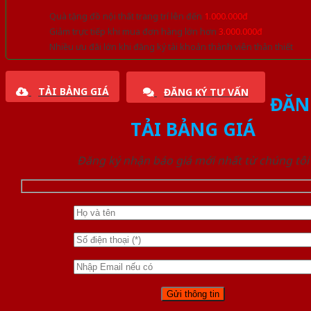
Quà tặng đồ nội thất trang trí lên đến
1.000.000đ
Giảm trực tiếp khi mua đơn hàng lớn hơn
3.000.000đ
Nhiều ưu đãi lớn khi đăng ký tài khoản thành viên thân thiết
TẢI BẢNG GIÁ
ĐĂNG KÝ TƯ VẤN
ĐĂN
TẢI BẢNG GIÁ
Đăng ký nhận báo giá mới nhất từ chúng tôi