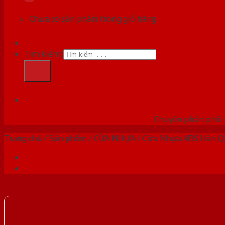
Chưa có sản phẩm trong giỏ hàng.
Tìm kiếm:
HỆ
Chuyên phân phối 
Trang chủ
/
Sản phẩm
/
CỬA NHỰA
/
Cửa Nhựa ABS Hàn Q