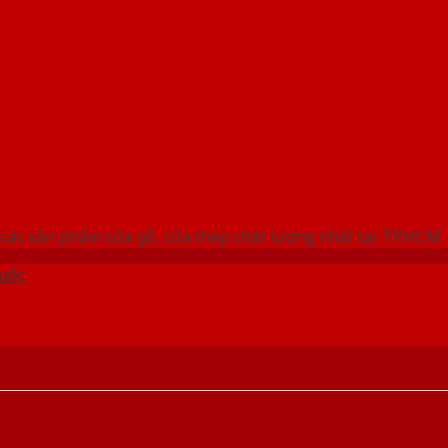
 THỐNG SHOWROOM SAIGONDOOR
các sản phẩm cửa gỗ, cửa thép chất lượng nhất tại TP.HCM
uốc