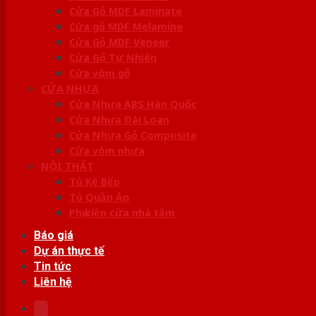
Cửa Gỗ MDF Laminate
Cửa gỗ MDF Melamine
Cửa Gỗ MDF Veneer
Cửa Gỗ Tự Nhiên
Cửa vòm gỗ
CỬA NHỰA
Cửa Nhựa ABS Hàn Quốc
Cửa Nhựa Đài Loan
Cửa Nhựa Gỗ Composite
Cửa vòm nhựa
NỘI THẤT
Tủ Kệ Bếp
Tủ Quần Áo
Phụ kiện cửa nhà tắm
Báo giá
Dự án thực tế
Tin tức
Liên hệ