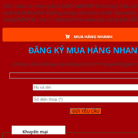
Cửa nhựa và nhựa gỗ tại SAIGONDOOR là thương hiệu s
xuất và phân phối những dòng cửa nhựa và hỗ hợp nhựa ch
SAIGONDOOR còn có những chính sách bán hàng ƯU ĐÃI CAO
MUA HÀNG NHANH
ĐĂNG KÝ MUA HÀNG NHAN
Chúng tôi sẽ liên lạc lại với quý khách trong thời gian
Khuyến mại