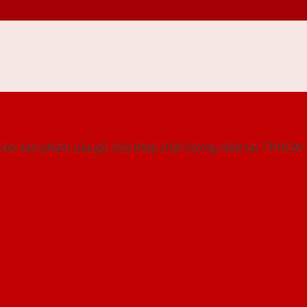
 THỐNG SHOWROOM SAIGONDOOR
các sản phẩm cửa gỗ, cửa thép chất lượng nhất tại TP.HCM