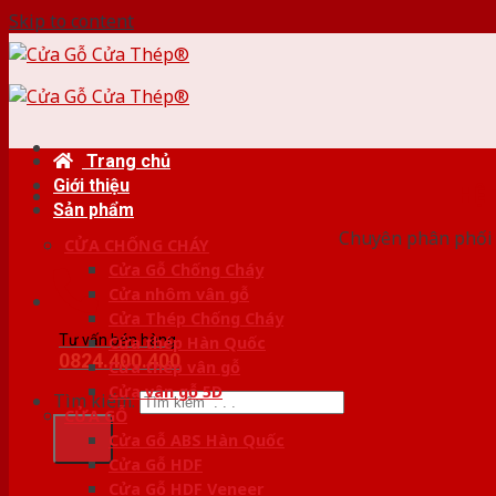
Skip to content
Trang chủ
Giới thiệu
HỆ
Sản phẩm
Chuyên phân phối 
CỬA CHỐNG CHÁY
Cửa Gỗ Chống Cháy
Cửa nhôm vân gỗ
Cửa Thép Chống Cháy
Tư vấn bán hàng
Cửa thép Hàn Quốc
0824.400.400
Cửa thép vân gỗ
Cửa vân gỗ 5D
Tìm kiếm:
CỬA GỖ
Cửa Gỗ ABS Hàn Quốc
Cửa Gỗ HDF
Cửa Gỗ HDF Veneer