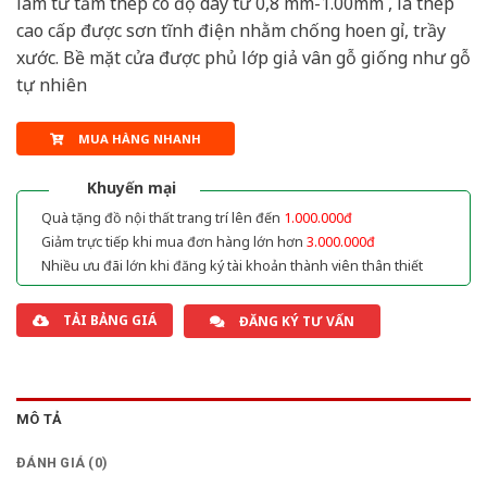
làm từ tấm thép có độ dày từ 0,8 mm-1.00mm , là thép
cao cấp được sơn tĩnh điện nhằm chống hoen gỉ, trầy
xước. Bề mặt cửa được phủ lớp giả vân gỗ giống như gỗ
tự nhiên
MUA HÀNG NHANH
Khuyến mại
Quà tặng đồ nội thất trang trí lên đến
1.000.000đ
Giảm trực tiếp khi mua đơn hàng lớn hơn
3.000.000đ
Nhiều ưu đãi lớn khi đăng ký tài khoản thành viên thân thiết
TẢI BẢNG GIÁ
ĐĂNG KÝ TƯ VẤN
MÔ TẢ
ĐÁNH GIÁ (0)