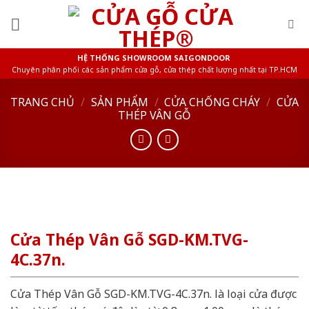
Skip
to
content
HỆ THỐNG SHOWROOM SAIGONDOOR
Chuyên phân phối các sản phẩm cửa gỗ, cửa thép chất lượng nhất tại TP.HCM
TRANG CHỦ
/
SẢN PHẨM
/
CỬA CHỐNG CHÁY
/
CỬA
THÉP VÂN GỖ
Cửa Thép Vân Gỗ SGD-KM.TVG-
4C.37n.
Cửa Thép Vân Gỗ SGD-KM.TVG-4C.37n. là loại cửa được