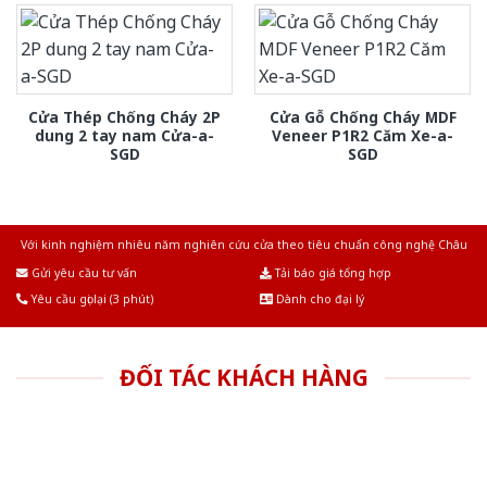
Cửa Thép Chống Cháy 2P
Cửa Gỗ Chống Cháy MDF
dung 2 tay nam Cửa-a-
Veneer P1R2 Căm Xe-a-
SGD
SGD
Với kinh nghiệm nhiêu năm nghiên cứu cửa theo tiêu chuẩn công nghệ Châu
Âu.Chúng tôi tự tin là nhà sản xuất & cung cấp hàng đầu tại Việt Nam!
Gửi yêu cầu tư vấn
Tải báo giá tổng hợp
Yêu cầu gọi lại (3 phút)
Dành cho đại lý
ĐỐI TÁC KHÁCH HÀNG