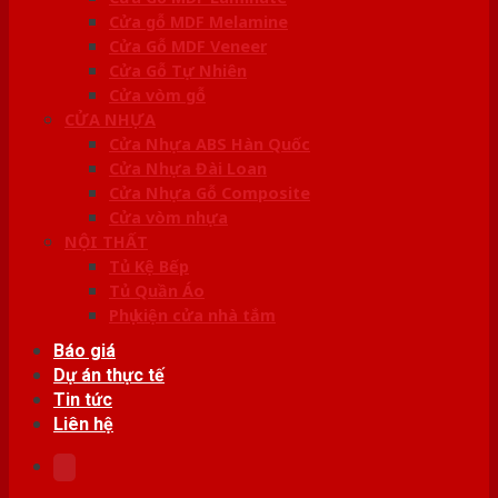
Cửa gỗ MDF Melamine
Cửa Gỗ MDF Veneer
Cửa Gỗ Tự Nhiên
Cửa vòm gỗ
CỬA NHỰA
Cửa Nhựa ABS Hàn Quốc
Cửa Nhựa Đài Loan
Cửa Nhựa Gỗ Composite
Cửa vòm nhựa
NỘI THẤT
Tủ Kệ Bếp
Tủ Quần Áo
Phụ kiện cửa nhà tắm
Báo giá
Dự án thực tế
Tin tức
Liên hệ