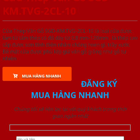
KM.TVG-2CL-10
Cửa Thép Vân Gỗ SGD-KM.TVG-2CL-10 là loại cửa được
làm từ tấm thép có độ dày từ 0,8 mm-1.00mm , là thép cao
cấp được sơn tĩnh điện nhằm chống hoen gỉ, trầy xước.
Bề mặt cửa được phủ lớp giả vân gỗ giống như gỗ tự
nhiên
MUA HÀNG NHANH
ĐĂNG KÝ
MUA HÀNG NHANH
Chúng tôi sẽ liên lạc lại với quý khách trong thời
gian ngắn nhất