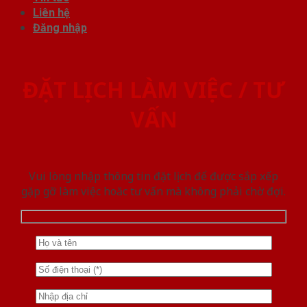
Liên hệ
Đăng nhập
ĐẶT LỊCH LÀM VIỆC / TƯ
VẤN
Vui lòng nhập thông tin đặt lịch để được sắp xếp
gặp gỡ làm việc hoăc tư vấn mà không phải chờ đợi.