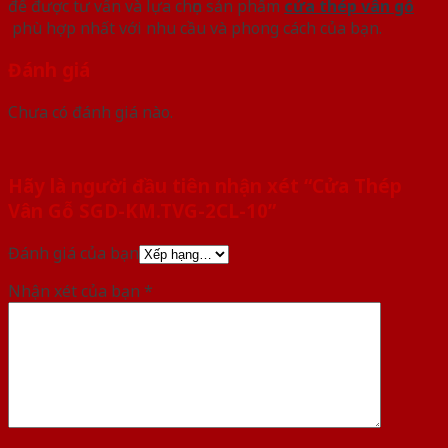
để được tư vấn và lựa chọn sản phẩm
cửa thép vân gỗ
phù hợp nhất với nhu cầu và phong cách của bạn.
Đánh giá
Chưa có đánh giá nào.
Hãy là người đầu tiên nhận xét “Cửa Thép
Vân Gỗ SGD-KM.TVG-2CL-10”
Đánh giá của bạn
Nhận xét của bạn
*