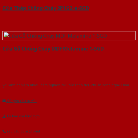
Cửa Thép Chống Cháy 2P1G2-a-SGD
Cửa Gỗ Chống Cháy MDF Melamine 1-SGD
Với kinh nghiệm nhiêu năm nghiên cứu cửa theo tiêu chuẩn công nghệ Châu
Âu.Chúng tôi tự tin là nhà sản xuất & cung cấp hàng đầu tại Việt Nam!
Gửi yêu cầu tư vấn
Tải báo giá tổng hợp
Yêu cầu gọi lại (3 phút)