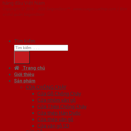
hàng đầu Việt Nam
Copyright ⓒ 2016 – 2026 SaigonDoor™ - www.cuagocuathep.com | Đơn
vị chủ quản SaigonDoor
Tìm kiếm:
Trang chủ
Giới thiệu
Sản phẩm
CỬA CHỐNG CHÁY
Cửa Gỗ Chống Cháy
Cửa nhôm vân gỗ
Cửa Thép Chống Cháy
Cửa thép Hàn Quốc
Cửa thép vân gỗ
Cửa vân gỗ 5D