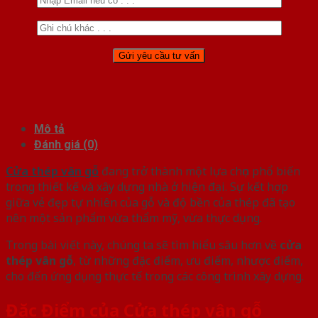
Mô tả
Đánh giá (0)
Cửa thép vân gỗ
đang trở thành một lựa chọn phổ biến
trong thiết kế và xây dựng nhà ở hiện đại. Sự kết hợp
giữa vẻ đẹp tự nhiên của gỗ và độ bền của thép đã tạo
nên một sản phẩm vừa thẩm mỹ, vừa thực dụng.
Trong bài viết này, chúng ta sẽ tìm hiểu sâu hơn về
cửa
thép vân gỗ
, từ những đặc điểm, ưu điểm, nhược điểm,
cho đến ứng dụng thực tế trong các công trình xây dựng.
Đặc Điểm của Cửa thép vân gỗ