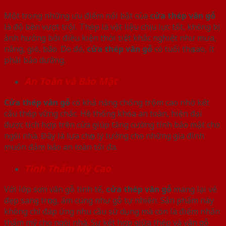
Một trong những ưu điểm nổi bật của
cửa thép vân gỗ
là độ bền vượt trội. Thép là vật liệu chịu lực tốt, không bị
ảnh hưởng bởi điều kiện thời tiết khắc nghiệt như mưa,
nắng, gió, bão. Do đó,
cửa thép vân gỗ
có tuổi thọ cao, ít
phải bảo dưỡng.
An Toàn và Bảo Mật
Cửa thép vân gỗ
có khả năng chống trộm cao nhờ kết
cấu thép vững chắc. Hệ thống khóa an toàn, hiện đại
được tích hợp trên cửa giúp tăng cường tính bảo mật cho
ngôi nhà. Đây là lựa chọn lý tưởng cho những gia đình
muốn đảm bảo an toàn tối đa.
Tính Thẩm Mỹ Cao
Với lớp sơn vân gỗ tinh tế,
cửa thép vân gỗ
mang lại vẻ
đẹp sang trọng, ấm cúng như gỗ tự nhiên. Sản phẩm này
không chỉ đáp ứng nhu cầu sử dụng mà còn là điểm nhấn
thẩm mỹ cho ngôi nhà. Sự kết hợp giữa thép và vân gỗ