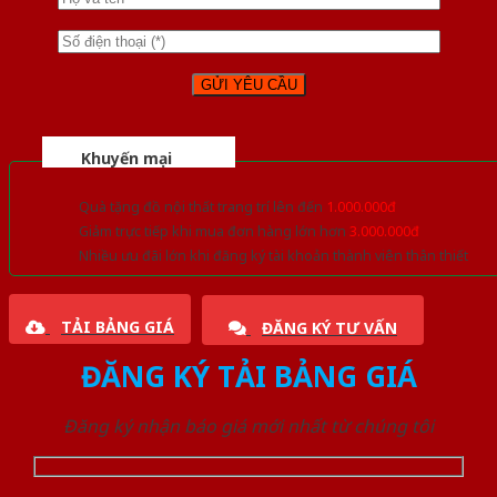
Khuyến mại
Quà tặng đồ nội thất trang trí lên đến
1.000.000đ
Giảm trực tiếp khi mua đơn hàng lớn hơn
3.000.000đ
Nhiều ưu đãi lớn khi đăng ký tài khoản thành viên thân thiết
TẢI BẢNG GIÁ
ĐĂNG KÝ TƯ VẤN
ĐĂNG KÝ TẢI BẢNG GIÁ
Đăng ký nhận báo giá mới nhất từ chúng tôi