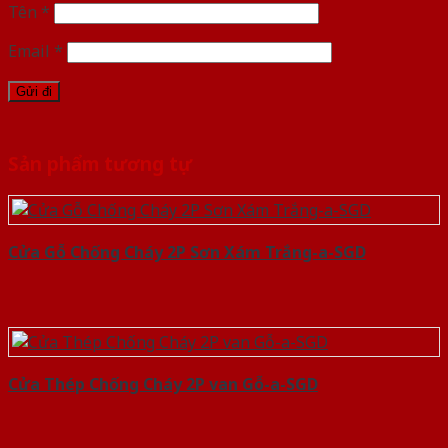
Tên
*
Email
*
Sản phẩm tương tự
Cửa Gỗ Chống Cháy 2P Sơn Xám Trắng-a-SGD
Cửa Thép Chống Cháy 2P van Gỗ-a-SGD