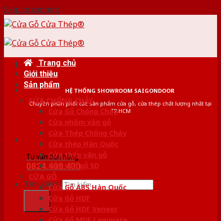
Skip to content
Trang chủ
Giới thiệu
Sản phẩm
HỆ THỐNG SHOWROOM SAIGONDOOR
CỬA CHỐNG CHÁY
Chuyên phân phối các sản phẩm cửa gỗ, cửa thép chất lượng nhất tại
Cửa Gỗ Chống Cháy
TP.HCM
Cửa nhôm vân gỗ
Cửa Thép Chống Cháy
Cửa thép Hàn Quốc
Cửa thép vân gỗ
Tư vấn bán hàng
0824.400.400
Cửa vân gỗ 5D
CỬA GỖ
Tìm kiếm:
Cửa Gỗ ABS Hàn Quốc
Cửa Gỗ HDF
Cửa Gỗ HDF Veneer
Cửa Gỗ MDF Laminate