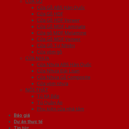
CỬA GỖ
Cửa Gỗ ABS Hàn Quốc
Cửa Gỗ HDF
Cửa Gỗ HDF Veneer
Cửa Gỗ MDF Laminate
Cửa gỗ MDF Melamine
Cửa Gỗ MDF Veneer
Cửa Gỗ Tự Nhiên
Cửa vòm gỗ
CỬA NHỰA
Cửa Nhựa ABS Hàn Quốc
Cửa Nhựa Đài Loan
Cửa Nhựa Gỗ Composite
Cửa vòm nhựa
NỘI THẤT
Tủ Kệ Bếp
Tủ Quần Áo
Phụ kiện cửa nhà tắm
Báo giá
Dự án thực tế
Tin tức