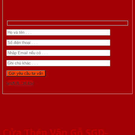
Gọi 0976.169.864
Cửa Thép Vân Gỗ SGD-