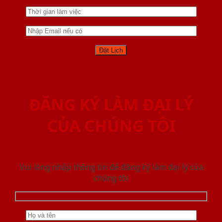
ĐĂNG KÝ LÀM ĐẠI LÝ
CỦA CHÚNG TÔI
Vui lòng nhập thông tin để đăng ký làm đại lý của
chúng tôi