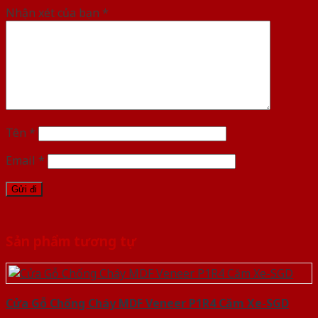
Nhận xét của bạn
*
Tên
*
Email
*
Sản phẩm tương tự
Cửa Gỗ Chống Cháy MDF Veneer P1R4 Căm Xe-SGD