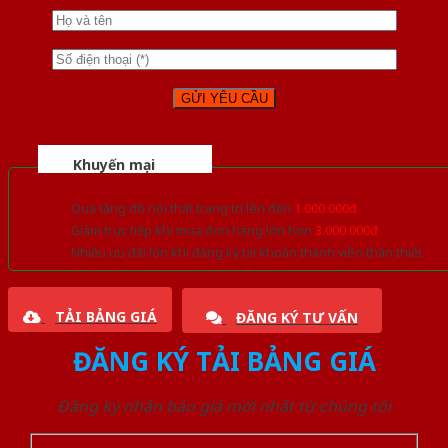
Khuyến mại
Quà tặng đồ nội thất trang trí lên đến
1.000.000đ
Giảm trực tiếp khi mua đơn hàng lớn hơn
3.000.000đ
Nhiều ưu đãi lớn khi đăng ký tài khoản thành viên thân thiết
TẢI BẢNG GIÁ
ĐĂNG KÝ TƯ VẤN
ĐĂNG KÝ TẢI BẢNG GIÁ
Đăng ký nhận báo giá mới nhất từ chúng tôi