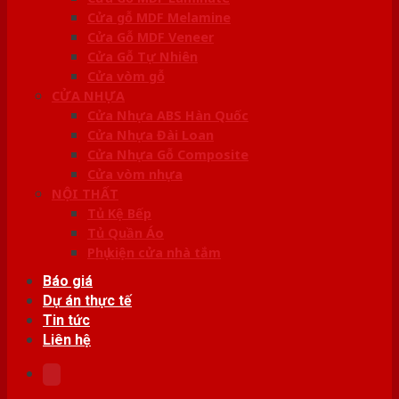
Cửa gỗ MDF Melamine
Cửa Gỗ MDF Veneer
Cửa Gỗ Tự Nhiên
Cửa vòm gỗ
CỬA NHỰA
Cửa Nhựa ABS Hàn Quốc
Cửa Nhựa Đài Loan
Cửa Nhựa Gỗ Composite
Cửa vòm nhựa
NỘI THẤT
Tủ Kệ Bếp
Tủ Quần Áo
Phụ kiện cửa nhà tắm
Báo giá
Dự án thực tế
Tin tức
Liên hệ