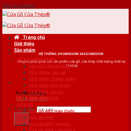
Skip to content
Trang chủ
Giới thiệu
Sản phẩm
HỆ THỐNG SHOWROOM SAIGONDOOR
CỬA CHỐNG CHÁY
Chuyên phân phối các sản phẩm cửa gỗ, cửa thép chất lượng nhất tại
Cửa Gỗ Chống Cháy
TP.HCM
Cửa nhôm vân gỗ
Cửa Thép Chống Cháy
Cửa thép Hàn Quốc
Cửa thép vân gỗ
Tư vấn bán hàng
0824.400.400
Cửa vân gỗ 5D
CỬA GỖ
Tìm kiếm:
Cửa Gỗ ABS Hàn Quốc
Cửa Gỗ HDF
Cửa Gỗ HDF Veneer
Cửa Gỗ MDF Laminate