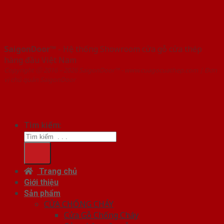
SaigonDoor™
- Hệ thống Showroom cửa gỗ cửa thép
hàng đầu Việt Nam
Copyright ⓒ 2016 – 2026 SaigonDoor™ - www.cuagocuathep.com | Đơn
vị chủ quản SaigonDoor
Tìm kiếm:
Trang chủ
Giới thiệu
Sản phẩm
CỬA CHỐNG CHÁY
Cửa Gỗ Chống Cháy