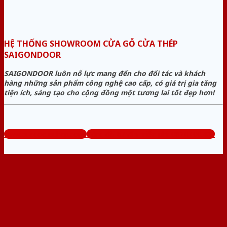
HỆ THỐNG SHOWROOM CỬA GỖ CỬA THÉP
SAIGONDOOR
SAIGONDOOR luôn nỗ lực mang đến cho đối tác và khách
hàng những sản phẩm công nghệ cao cấp, có giá trị gia tăng
tiện ích, sáng tạo cho cộng đồng một tương lai tốt đẹp hơn!
www.cuagocuathep.com
Tổng đài tư vấn miễn phí: 0824.400.400