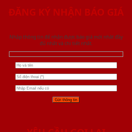
ĐĂNG KÝ NHẬN BÁO GIÁ
Nhập thông tin để nhận được báo giá mới nhât đầy
đủ nhất và chi tiết nhất.