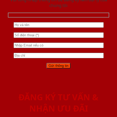
chúng tôi
ĐĂNG KÝ TƯ VẤN &
NHẬN ƯU ĐÃI