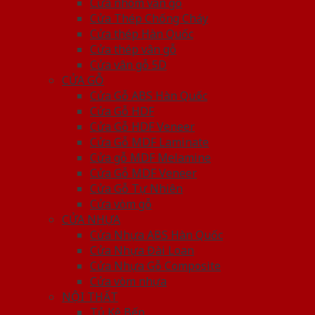
Cửa nhôm vân gỗ
Cửa Thép Chống Cháy
Cửa thép Hàn Quốc
Cửa thép vân gỗ
Cửa vân gỗ 5D
CỬA GỖ
Cửa Gỗ ABS Hàn Quốc
Cửa Gỗ HDF
Cửa Gỗ HDF Veneer
Cửa Gỗ MDF Laminate
Cửa gỗ MDF Melamine
Cửa Gỗ MDF Veneer
Cửa Gỗ Tự Nhiên
Cửa vòm gỗ
CỬA NHỰA
Cửa Nhựa ABS Hàn Quốc
Cửa Nhựa Đài Loan
Cửa Nhựa Gỗ Composite
Cửa vòm nhựa
NỘI THẤT
Tủ Kệ Bếp