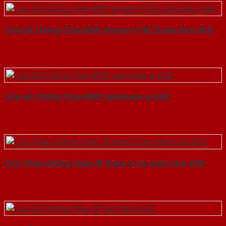
Cửa Gỗ Chống Cháy MDF Veneer P1R2 Xoan Đào-SGD
Cửa Gỗ Chống Cháy MDF Laminate-a-SGD
Cửa Thép Chống Cháy 2P dung 2 tay nam Cửa-SGD