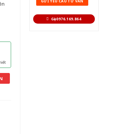
ên
Gọi 0976.169.864
hiết
N