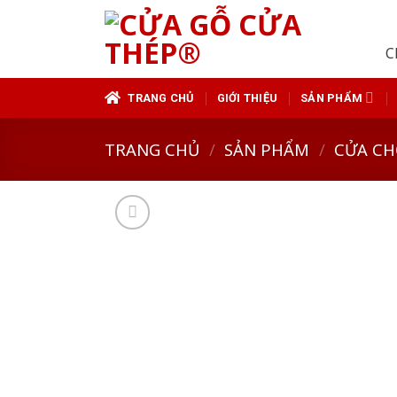
Skip
to
C
content
TRANG CHỦ
GIỚI THIỆU
SẢN PHẨM
TRANG CHỦ
/
SẢN PHẨM
/
CỬA CH