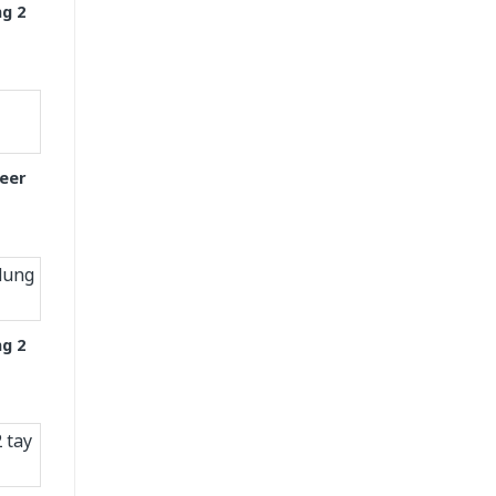
g 2
eer
g 2