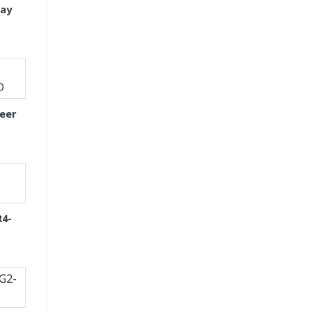
tay
eer
R4-