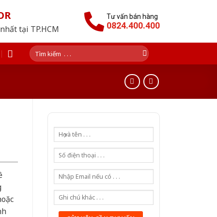
OR
Tư vấn bán hàng
0824.400.400
 nhất tại TP.HCM
Tìm
kiếm:
ề
g
hoặc
nh