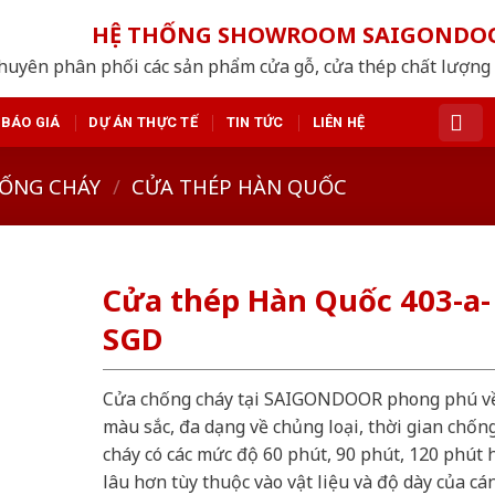
HỆ THỐNG SHOWROOM SAIGONDO
huyên phân phối các sản phẩm cửa gỗ, cửa thép chất lượng
BÁO GIÁ
DỰ ÁN THỰC TẾ
TIN TỨC
LIÊN HỆ
ỐNG CHÁY
/
CỬA THÉP HÀN QUỐC
Cửa thép Hàn Quốc 403-a-
SGD
Cửa chống cháy tại SAIGONDOOR phong phú v
màu sắc, đa dạng về chủng loại, thời gian chốn
cháy có các mức độ 60 phút, 90 phút, 120 phút 
lâu hơn tùy thuộc vào vật liệu và độ dày của cá