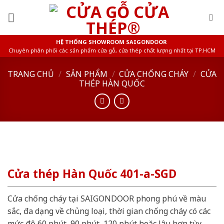
Skip
to
content
HỆ THỐNG SHOWROOM SAIGONDOOR
Chuyên phân phối các sản phẩm cửa gỗ, cửa thép chất lượng nhất tại TP.HCM
TRANG CHỦ
/
SẢN PHẨM
/
CỬA CHỐNG CHÁY
/
CỬA
THÉP HÀN QUỐC
Cửa thép Hàn Quốc 401-a-SGD
Cửa chống cháy tại SAIGONDOOR phong phú về màu
sắc, đa dạng về chủng loại, thời gian chống cháy có các
mức độ 60 phút, 90 phút, 120 phút hoặc lâu hơn tùy