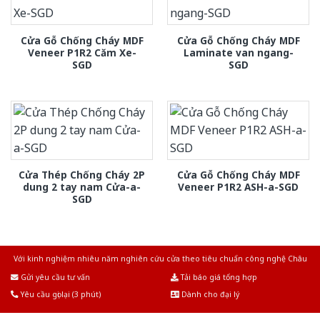
Cửa Gỗ Chống Cháy MDF
Cửa Gỗ Chống Cháy MDF
Veneer P1R2 Căm Xe-
Laminate van ngang-
SGD
SGD
Cửa Thép Chống Cháy 2P
Cửa Gỗ Chống Cháy MDF
dung 2 tay nam Cửa-a-
Veneer P1R2 ASH-a-SGD
SGD
Với kinh nghiệm nhiêu năm nghiên cứu cửa theo tiêu chuẩn công nghệ Châu
Âu.Chúng tôi tự tin là nhà sản xuất & cung cấp hàng đầu tại Việt Nam!
Gửi yêu cầu tư vấn
Tải báo giá tổng hợp
Yêu cầu gọi lại (3 phút)
Dành cho đại lý