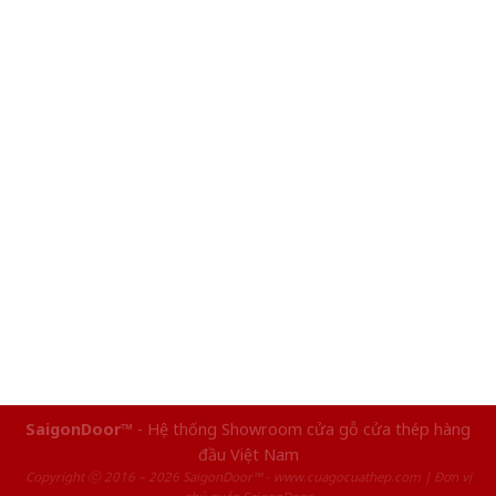
SaigonDoor™
- Hệ thống Showroom cửa gỗ cửa thép hàng
đầu Việt Nam
Copyright ⓒ 2016 – 2026 SaigonDoor™ - www.cuagocuathep.com | Đơn vị