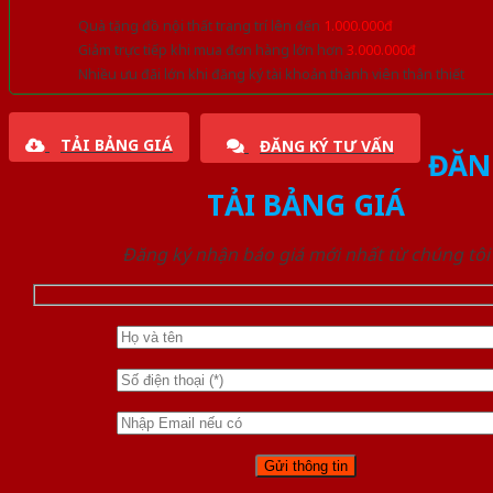
Quà tặng đồ nội thất trang trí lên đến
1.000.000đ
Giảm trực tiếp khi mua đơn hàng lớn hơn
3.000.000đ
Nhiều ưu đãi lớn khi đăng ký tài khoản thành viên thân thiết
TẢI BẢNG GIÁ
ĐĂNG KÝ TƯ VẤN
ĐĂN
TẢI BẢNG GIÁ
Đăng ký nhận báo giá mới nhất từ chúng tôi