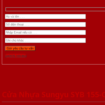
Gọi 0976.169.864
Cửa Nhựa Sungyu SYB 155-