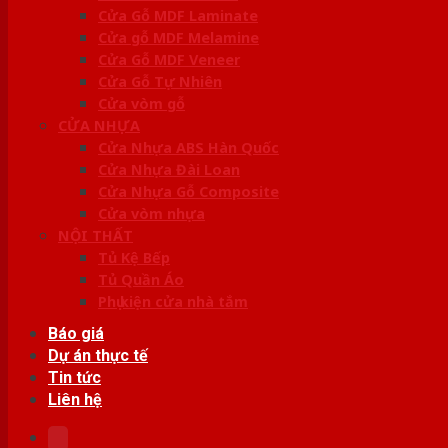
Cửa Gỗ MDF Laminate
Cửa gỗ MDF Melamine
Cửa Gỗ MDF Veneer
Cửa Gỗ Tự Nhiên
Cửa vòm gỗ
CỬA NHỰA
Cửa Nhựa ABS Hàn Quốc
Cửa Nhựa Đài Loan
Cửa Nhựa Gỗ Composite
Cửa vòm nhựa
NỘI THẤT
Tủ Kệ Bếp
Tủ Quần Áo
Phụ kiện cửa nhà tắm
Báo giá
Dự án thực tế
Tin tức
Liên hệ