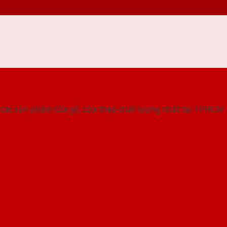
 THỐNG SHOWROOM SAIGONDOOR
các sản phẩm cửa gỗ, cửa thép chất lượng nhất tại TP.HCM