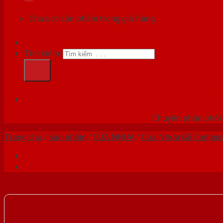
Chưa có sản phẩm trong giỏ hàng.
Tìm kiếm:
HỆ
Chuyên phân phối 
Trang chủ
/
Sản phẩm
/
CỬA NHỰA
/
Cửa Nhựa Gỗ Compos