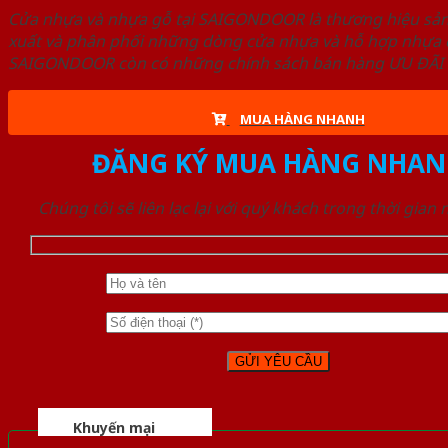
Cửa nhựa và nhựa gỗ tại SAIGONDOOR là thương hiệu s
xuất và phân phối những dòng cửa nhựa và hỗ hợp nhựa ch
SAIGONDOOR còn có những chính sách bán hàng ƯU ĐÃI CAO
MUA HÀNG NHANH
ĐĂNG KÝ MUA HÀNG NHAN
Chúng tôi sẽ liên lạc lại với quý khách trong thời gian
Khuyến mại