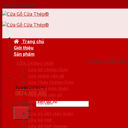
Skip to content
Trang chủ
Giới thiệu
HỆ
Sản phẩm
Chuyên phân phối 
CỬA CHỐNG CHÁY
Cửa Gỗ Chống Cháy
Cửa nhôm vân gỗ
Cửa Thép Chống Cháy
Tư vấn bán hàng
Cửa thép Hàn Quốc
0824.400.400
Cửa thép vân gỗ
Cửa vân gỗ 5D
Tìm kiếm:
CỬA GỖ
Cửa Gỗ ABS Hàn Quốc
Cửa Gỗ HDF
Cửa Gỗ HDF Veneer