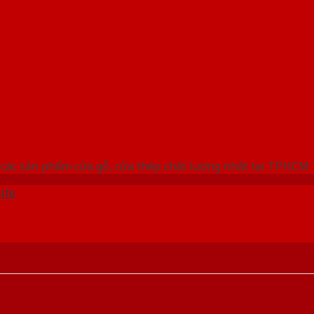
 THỐNG SHOWROOM SAIGONDOOR
các sản phẩm cửa gỗ, cửa thép chất lượng nhất tại TP.HCM
ite