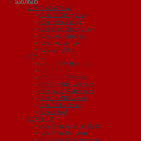
Sản phẩm
CỬA CHỐNG CHÁY
Cửa Gỗ Chống Cháy
Cửa nhôm vân gỗ
Cửa Thép Chống Cháy
Cửa thép Hàn Quốc
Cửa thép vân gỗ
Cửa vân gỗ 5D
CỬA GỖ
Cửa Gỗ ABS Hàn Quốc
Cửa Gỗ HDF
Cửa Gỗ HDF Veneer
Cửa Gỗ MDF Laminate
Cửa gỗ MDF Melamine
Cửa Gỗ MDF Veneer
Cửa Gỗ Tự Nhiên
Cửa vòm gỗ
CỬA NHỰA
Cửa Nhựa ABS Hàn Quốc
Cửa Nhựa Đài Loan
Cửa Nhựa Gỗ Composite