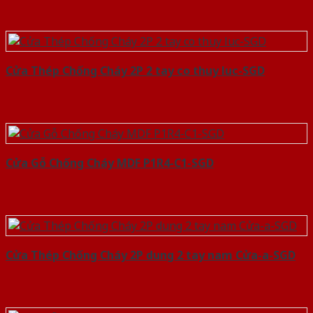
Cửa Thép Chống Cháy 2P 2 tay co thuy luc-SGD
Cửa Gỗ Chống Cháy MDF P1R4-C1-SGD
Cửa Thép Chống Cháy 2P dung 2 tay nam Cửa-a-SGD