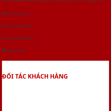
Với kinh nghiệm nhiêu năm nghiên cứu cửa theo tiêu chuẩn công nghệ Châu
Âu.Chúng tôi tự tin là nhà sản xuất & cung cấp hàng đầu tại Việt Nam!
Gửi yêu cầu tư vấn
Tải báo giá tổng hợp
Yêu cầu gọi lại (3 phút)
Dành cho đại lý
ĐỐI TÁC KHÁCH HÀNG