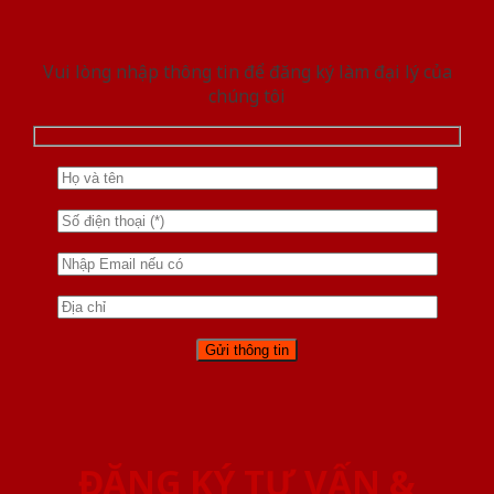
Vui lòng nhập thông tin để đăng ký làm đại lý của
chúng tôi
ĐĂNG KÝ TƯ VẤN &