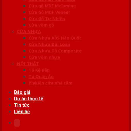
Cửa gỗ MDF Melamine
Cửa Gỗ MDF Veneer
Cửa Gỗ Tự Nhiên
Cửa vòm gỗ
CỬA NHỰA
Cửa Nhựa ABS Hàn Quốc
Cửa Nhựa Đài Loan
Cửa Nhựa Gỗ Composite
Cửa vòm nhựa
NỘI THẤT
Tủ Kệ Bếp
Tủ Quần Áo
Phụ kiện cửa nhà tắm
Báo giá
Dự án thực tế
Tin tức
Liên hệ