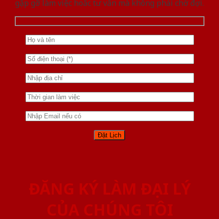
gặp gỡ làm việc hoăc tư vấn mà không phải chờ đợi.
ĐĂNG KÝ LÀM ĐẠI LÝ
CỦA CHÚNG TÔI