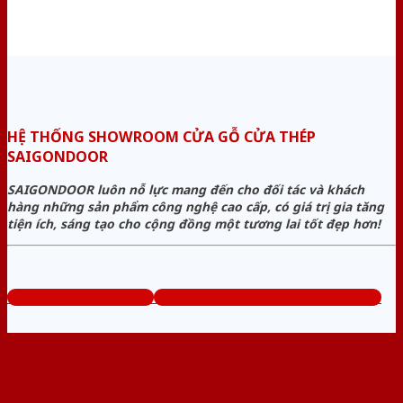
HỆ THỐNG SHOWROOM CỬA GỖ CỬA THÉP
SAIGONDOOR
SAIGONDOOR luôn nỗ lực mang đến cho đối tác và khách
hàng những sản phẩm công nghệ cao cấp, có giá trị gia tăng
tiện ích, sáng tạo cho cộng đồng một tương lai tốt đẹp hơn!
www.cuagocuathep.com
Tổng đài tư vấn miễn phí: 0824.400.400