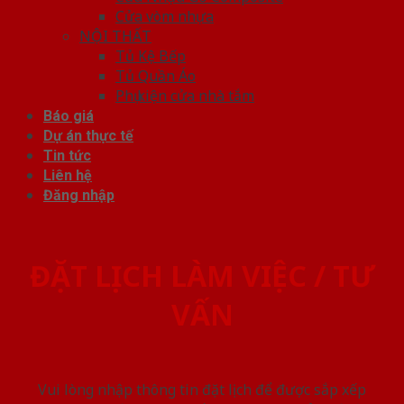
Cửa vòm nhựa
NỘI THẤT
Tủ Kệ Bếp
Tủ Quần Áo
Phụ kiện cửa nhà tắm
Báo giá
Dự án thực tế
Tin tức
Liên hệ
Đăng nhập
ĐẶT LỊCH LÀM VIỆC / TƯ
VẤN
Vui lòng nhập thông tin đặt lịch để được sắp xếp