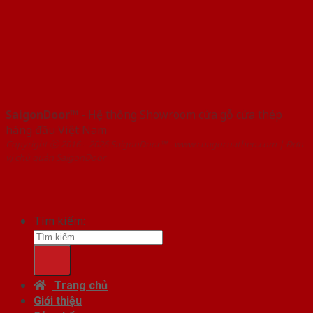
SaigonDoor™
- Hệ thống Showroom cửa gỗ cửa thép
hàng đầu Việt Nam
Copyright ⓒ 2016 – 2026 SaigonDoor™ - www.cuagocuathep.com | Đơn
vị chủ quản SaigonDoor
Tìm kiếm:
Trang chủ
Giới thiệu