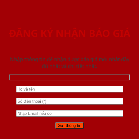
ĐĂNG KÝ NHẬN BÁO GIÁ
Nhập thông tin để nhận được báo giá mới nhât đầy
đủ nhất và chi tiết nhất.