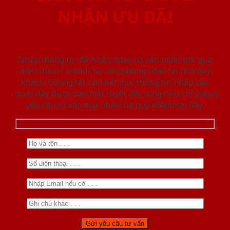
NHẬN ƯU ĐÃI
Nhập thông tin để nhận được tư vấn miễn phí qua
điện thoại / email/ tại văn phòng hoặc tại nhà quý
khách. Chúng tôi cam kết mọi thông tin nhập vào
dưới đây được bảo mật tuyệt đối cũng như chỉ phục vụ
yêu cầu tư vấn duy nhất của quý khách tại đây.