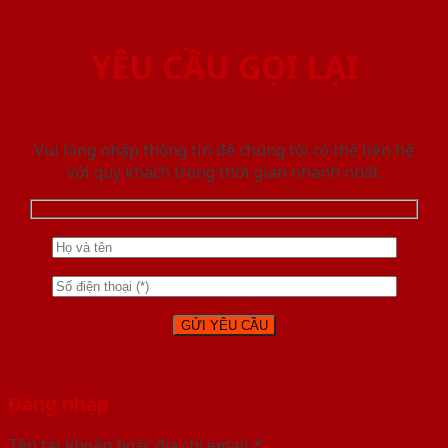
YÊU CẦU GỌI LẠI
Vui lòng nhập thông tin để chúng tôi có thể liên hệ
với quý khách trong thời gian nhanh nhất.
Đăng nhập
Tên tài khoản hoặc địa chỉ email
*