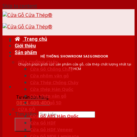
Skip to content
Trang chủ
Giới thiệu
Sản phẩm
HỆ THỐNG SHOWROOM SAIGONDOOR
CỬA CHỐNG CHÁY
Chuyên phân phối các sản phẩm cửa gỗ, cửa thép chất lượng nhất tại
Cửa Gỗ Chống Cháy
TP.HCM
Cửa nhôm vân gỗ
Cửa Thép Chống Cháy
Cửa thép Hàn Quốc
Cửa thép vân gỗ
Tư vấn bán hàng
0824.400.400
Cửa vân gỗ 5D
CỬA GỖ
Tìm kiếm:
Cửa Gỗ ABS Hàn Quốc
Cửa Gỗ HDF
Cửa Gỗ HDF Veneer
Cửa Gỗ MDF Laminate