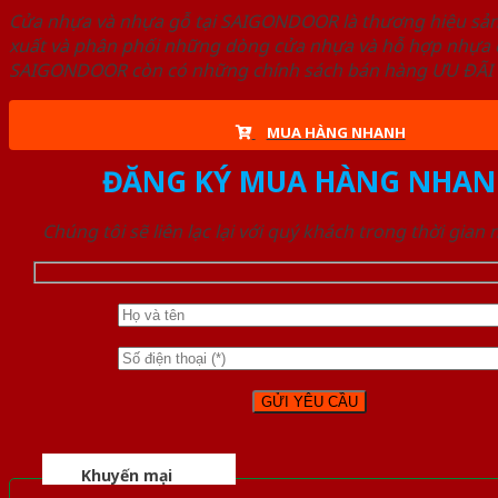
Cửa nhựa và nhựa gỗ tại SAIGONDOOR là thương hiệu s
xuất và phân phối những dòng cửa nhựa và hỗ hợp nhựa ch
SAIGONDOOR còn có những chính sách bán hàng ƯU ĐÃI CAO
MUA HÀNG NHANH
ĐĂNG KÝ MUA HÀNG NHAN
Chúng tôi sẽ liên lạc lại với quý khách trong thời gian
Khuyến mại