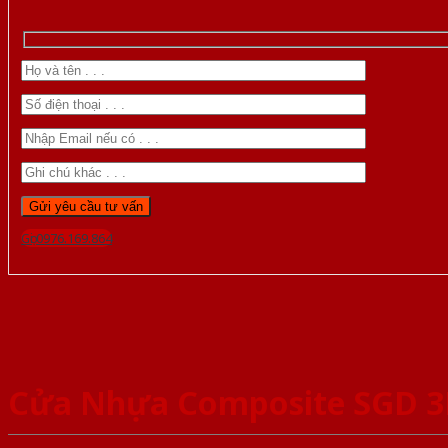
Gọi 0976.169.864
Cửa Nhựa Composite SGD 