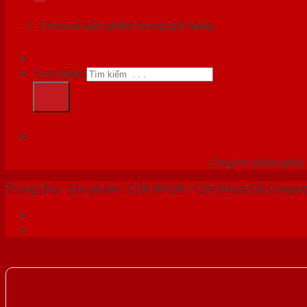
Chưa có sản phẩm trong giỏ hàng.
Tìm kiếm:
HỆ
Chuyên phân phối 
Trang chủ
/
Sản phẩm
/
CỬA NHỰA
/
Cửa Nhựa Gỗ Compos