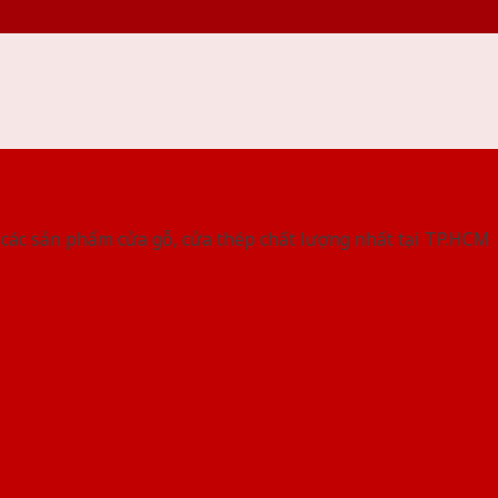
 THỐNG SHOWROOM SAIGONDOOR
các sản phẩm cửa gỗ, cửa thép chất lượng nhất tại TP.HCM