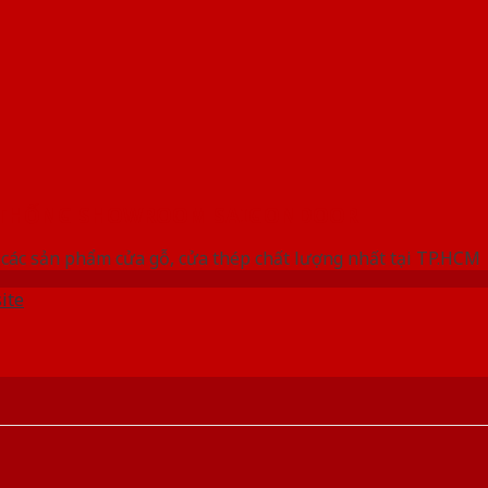
 THỐNG SHOWROOM SAIGONDOOR
các sản phẩm cửa gỗ, cửa thép chất lượng nhất tại TP.HCM
ite