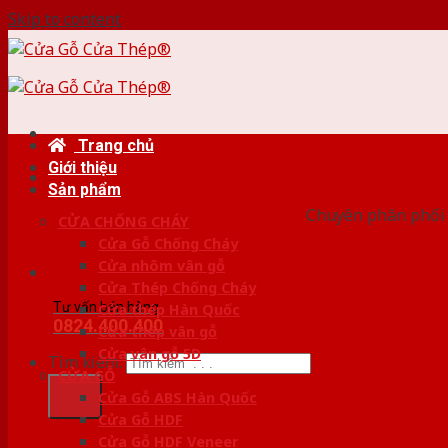
Skip to content
Trang chủ
Giới thiệu
HỆ
Sản phẩm
Chuyên phân phối 
CỬA CHỐNG CHÁY
Cửa Gỗ Chống Cháy
Cửa nhôm vân gỗ
Cửa Thép Chống Cháy
Tư vấn bán hàng
Cửa thép Hàn Quốc
0824.400.400
Cửa thép vân gỗ
Cửa vân gỗ 5D
Tìm kiếm:
CỬA GỖ
Cửa Gỗ ABS Hàn Quốc
Cửa Gỗ HDF
Cửa Gỗ HDF Veneer