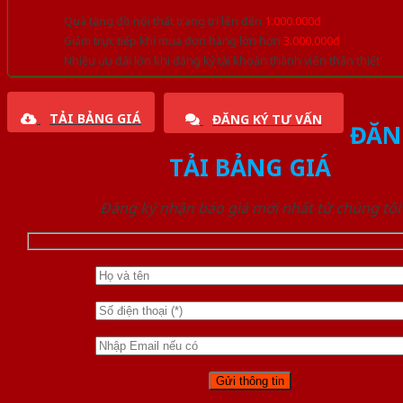
Quà tặng đồ nội thất trang trí lên đến
1.000.000đ
Giảm trực tiếp khi mua đơn hàng lớn hơn
3.000.000đ
Nhiều ưu đãi lớn khi đăng ký tài khoản thành viên thân thiết
TẢI BẢNG GIÁ
ĐĂNG KÝ TƯ VẤN
ĐĂN
TẢI BẢNG GIÁ
Đăng ký nhận báo giá mới nhất từ chúng tôi