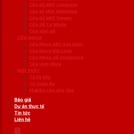
Cửa Gỗ MDF Laminate
Cửa gỗ MDF Melamine
Cửa Gỗ MDF Veneer
Cửa Gỗ Tự Nhiên
Cửa vòm gỗ
CỬA NHỰA
Cửa Nhựa ABS Hàn Quốc
Cửa Nhựa Đài Loan
Cửa Nhựa Gỗ Composite
Cửa vòm nhựa
NỘI THẤT
Tủ Kệ Bếp
Tủ Quần Áo
Phụ kiện cửa nhà tắm
Báo giá
Dự án thực tế
Tin tức
Liên hệ