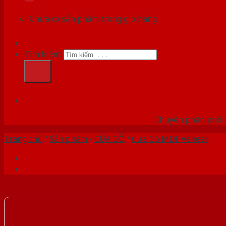
Chưa có sản phẩm trong giỏ hàng.
Tìm kiếm:
HỆ
Chuyên phân phối 
Trang chủ
/
Sản phẩm
/
CỬA GỖ
/
Cửa Gỗ MDF Veneer