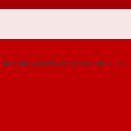
 THỐNG SHOWROOM SAIGONDOOR
các sản phẩm cửa gỗ, cửa thép chất lượng nhất tại TP.HCM