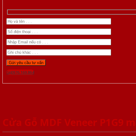
Gọi 0976.169.864
Cửa Gỗ MDF Veneer P1G9 m