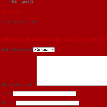
Đánh giá (0)
Đánh giá
Chưa có đánh giá nào.
Hãy là người đầu tiên nhận xét “Cửa Gỗ MDF 
Đánh giá của bạn
Nhận xét của bạn
*
Tên
*
Email
*