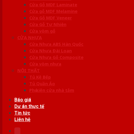
Cửa Gỗ MDF Laminate
Cửa gỗ MDF Melamine
Cửa Gỗ MDF Veneer
Cửa Gỗ Tự Nhiên
Cửa vòm gỗ
CỬA NHỰA
Cửa Nhựa ABS Hàn Quốc
Cửa Nhựa Đài Loan
Cửa Nhựa Gỗ Composite
Cửa vòm nhựa
NỘI THẤT
Tủ Kệ Bếp
Tủ Quần Áo
Phụ kiện cửa nhà tắm
Báo giá
Dự án thực tế
Tin tức
Liên hệ