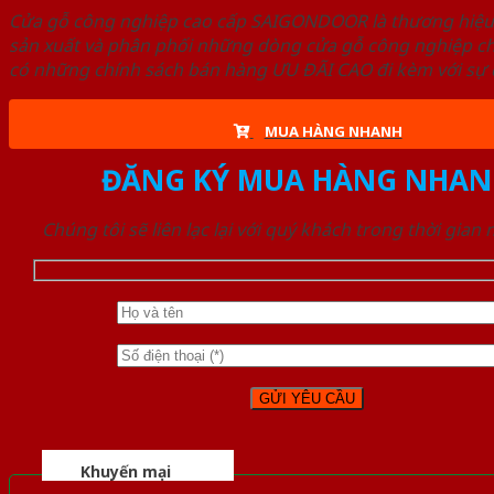
Cửa gỗ công nghiệp cao cấp SAIGONDOOR là thương hiệ
sản xuất và phân phối những dòng cửa gỗ công nghiệp ch
có những chính sách bán hàng ƯU ĐÃI CAO đi kèm với sự đ
MUA HÀNG NHANH
ĐĂNG KÝ MUA HÀNG NHAN
Chúng tôi sẽ liên lạc lại với quý khách trong thời gian
Khuyến mại