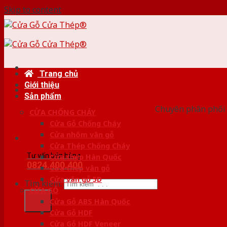
Skip to content
Trang chủ
Giới thiệu
HỆ
Sản phẩm
Chuyên phân phối 
CỬA CHỐNG CHÁY
Cửa Gỗ Chống Cháy
Cửa nhôm vân gỗ
Cửa Thép Chống Cháy
Tư vấn bán hàng
Cửa thép Hàn Quốc
0824.400.400
Cửa thép vân gỗ
Cửa vân gỗ 5D
Tìm kiếm:
CỬA GỖ
Cửa Gỗ ABS Hàn Quốc
Cửa Gỗ HDF
Cửa Gỗ HDF Veneer