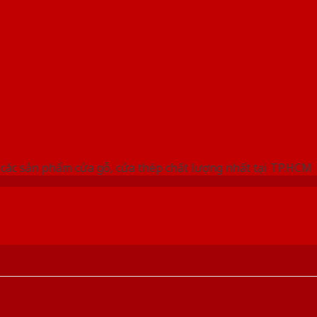
 THỐNG SHOWROOM SAIGONDOOR
các sản phẩm cửa gỗ, cửa thép chất lượng nhất tại TP.HCM