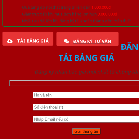
Quà tặng đồ nội thất trang trí lên đến
1.000.000đ
Giảm trực tiếp khi mua đơn hàng lớn hơn
3.000.000đ
Nhiều ưu đãi lớn khi đăng ký tài khoản thành viên thân thiết
TẢI BẢNG GIÁ
ĐĂNG KÝ TƯ VẤN
ĐĂN
TẢI BẢNG GIÁ
Đăng ký nhận báo giá mới nhất từ chúng tôi