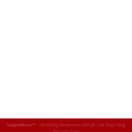
SaigonDoor™
- Hệ thống Showroom cửa gỗ cửa thép hàng
đầu Việt Nam