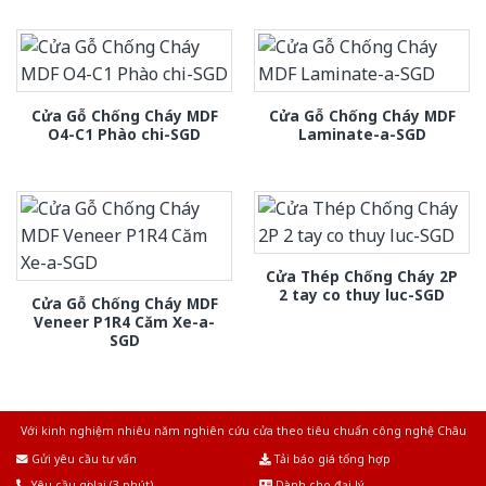
Cửa Gỗ Chống Cháy MDF
Cửa Gỗ Chống Cháy MDF
O4-C1 Phào chi-SGD
Laminate-a-SGD
Cửa Thép Chống Cháy 2P
2 tay co thuy luc-SGD
Cửa Gỗ Chống Cháy MDF
Veneer P1R4 Căm Xe-a-
SGD
Với kinh nghiệm nhiêu năm nghiên cứu cửa theo tiêu chuẩn công nghệ Châu
Âu.Chúng tôi tự tin là nhà sản xuất & cung cấp hàng đầu tại Việt Nam!
Gửi yêu cầu tư vấn
Tải báo giá tổng hợp
Yêu cầu gọi lại (3 phút)
Dành cho đại lý