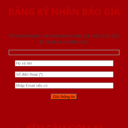
ĐĂNG KÝ NHẬN BÁO GIÁ
Nhập thông tin để nhận được báo giá mới nhât đầy
đủ nhất và chi tiết nhất.