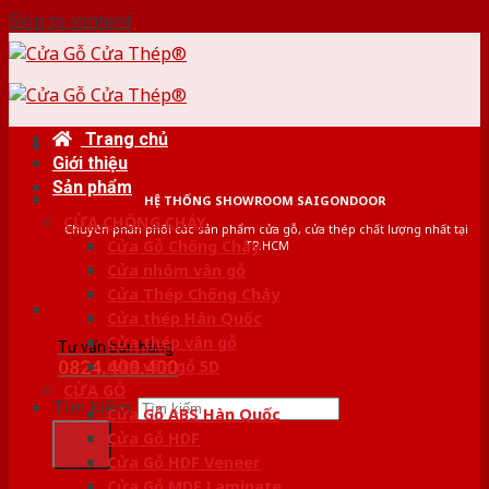
Skip to content
Trang chủ
Giới thiệu
Sản phẩm
HỆ THỐNG SHOWROOM SAIGONDOOR
CỬA CHỐNG CHÁY
Chuyên phân phối các sản phẩm cửa gỗ, cửa thép chất lượng nhất tại
Cửa Gỗ Chống Cháy
TP.HCM
Cửa nhôm vân gỗ
Cửa Thép Chống Cháy
Cửa thép Hàn Quốc
Cửa thép vân gỗ
Tư vấn bán hàng
0824.400.400
Cửa vân gỗ 5D
CỬA GỖ
Tìm kiếm:
Cửa Gỗ ABS Hàn Quốc
Cửa Gỗ HDF
Cửa Gỗ HDF Veneer
Cửa Gỗ MDF Laminate