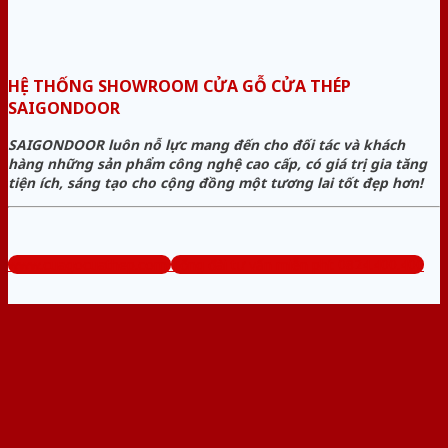
HỆ THỐNG SHOWROOM CỬA GỖ CỬA THÉP
SAIGONDOOR
SAIGONDOOR luôn nỗ lực mang đến cho đối tác và khách
hàng những sản phẩm công nghệ cao cấp, có giá trị gia tăng
tiện ích, sáng tạo cho cộng đồng một tương lai tốt đẹp hơn!
www.cuagocuathep.com
Tổng đài tư vấn miễn phí: 0824.400.400