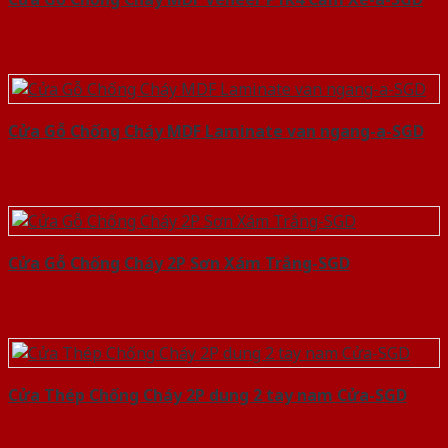
Cửa Gỗ Chống Cháy MDF Laminate van ngang-a-SGD
Cửa Gỗ Chống Cháy 2P Sơn Xám Trắng-SGD
Cửa Thép Chống Cháy 2P dung 2 tay nam Cửa-SGD