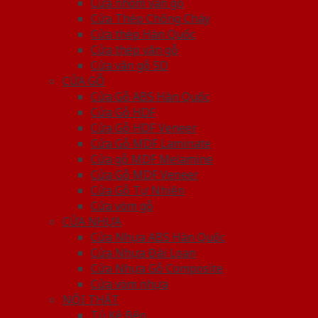
Cửa nhôm vân gỗ
Cửa Thép Chống Cháy
Cửa thép Hàn Quốc
Cửa thép vân gỗ
Cửa vân gỗ 5D
CỬA GỖ
Cửa Gỗ ABS Hàn Quốc
Cửa Gỗ HDF
Cửa Gỗ HDF Veneer
Cửa Gỗ MDF Laminate
Cửa gỗ MDF Melamine
Cửa Gỗ MDF Veneer
Cửa Gỗ Tự Nhiên
Cửa vòm gỗ
CỬA NHỰA
Cửa Nhựa ABS Hàn Quốc
Cửa Nhựa Đài Loan
Cửa Nhựa Gỗ Composite
Cửa vòm nhựa
NỘI THẤT
Tủ Kệ Bếp