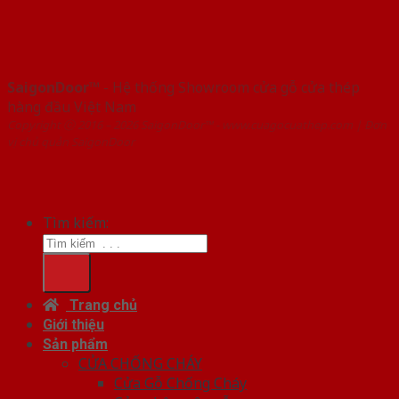
SaigonDoor™
- Hệ thống Showroom cửa gỗ cửa thép
hàng đầu Việt Nam
Copyright ⓒ 2016 – 2026 SaigonDoor™ - www.cuagocuathep.com | Đơn
vị chủ quản SaigonDoor
Tìm kiếm:
Trang chủ
Giới thiệu
Sản phẩm
CỬA CHỐNG CHÁY
Cửa Gỗ Chống Cháy