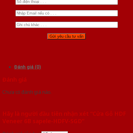
Đánh giá (0)
Đánh giá
Chưa có đánh giá nào.
Hãy là người đầu tiên nhận xét “Cửa Gỗ HDF
Veneer 6B sapele-HDFV-SGD”