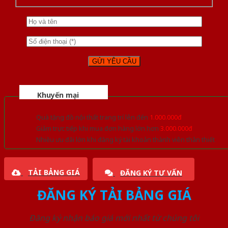
Khuyến mại
Quà tặng đồ nội thất trang trí lên đến
1.000.000đ
Giảm trực tiếp khi mua đơn hàng lớn hơn
3.000.000đ
Nhiều ưu đãi lớn khi đăng ký tài khoản thành viên thân thiết
TẢI BẢNG GIÁ
ĐĂNG KÝ TƯ VẤN
ĐĂNG KÝ TẢI BẢNG GIÁ
Đăng ký nhận báo giá mới nhất từ chúng tôi