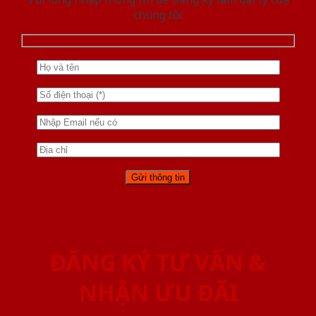
chúng tôi
ĐĂNG KÝ TƯ VẤN &
NHẬN ƯU ĐÃI