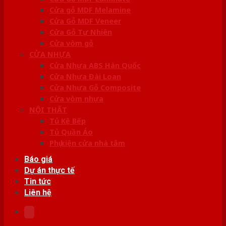
Cửa gỗ MDF Melamine
Cửa Gỗ MDF Veneer
Cửa Gỗ Tự Nhiên
Cửa vòm gỗ
CỬA NHỰA
Cửa Nhựa ABS Hàn Quốc
Cửa Nhựa Đài Loan
Cửa Nhựa Gỗ Composite
Cửa vòm nhựa
NỘI THẤT
Tủ Kệ Bếp
Tủ Quần Áo
Phụ kiện cửa nhà tắm
Báo giá
Dự án thực tế
Tin tức
Liên hệ