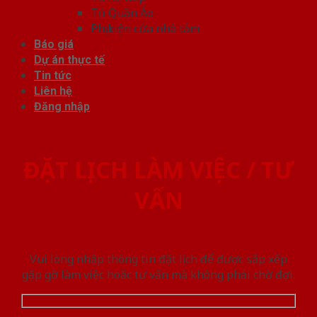
Tủ Quần Áo
Phụ kiện cửa nhà tắm
Báo giá
Dự án thực tế
Tin tức
Liên hệ
Đăng nhập
ĐẶT LỊCH LÀM VIỆC / TƯ
VẤN
Vui lòng nhập thông tin đặt lịch để được sắp xếp
gặp gỡ làm việc hoăc tư vấn mà không phải chờ đợi.