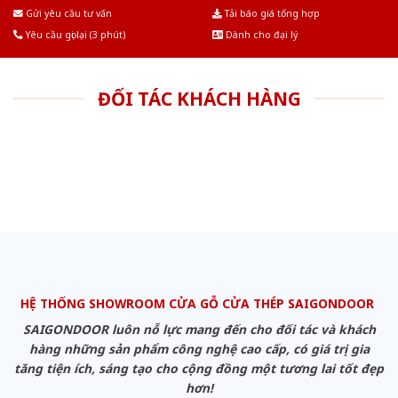
Âu.Chúng tôi tự tin là nhà sản xuất & cung cấp hàng đầu tại Việt Nam!
Gửi yêu cầu tư vấn
Tải báo giá tổng hợp
Yêu cầu gọi lại (3 phút)
Dành cho đại lý
ĐỐI TÁC KHÁCH HÀNG
HỆ THỐNG SHOWROOM CỬA GỖ CỬA THÉP SAIGONDOOR
SAIGONDOOR luôn nỗ lực mang đến cho đối tác và khách
hàng những sản phẩm công nghệ cao cấp, có giá trị gia
tăng tiện ích, sáng tạo cho cộng đồng một tương lai tốt đẹp
hơn!