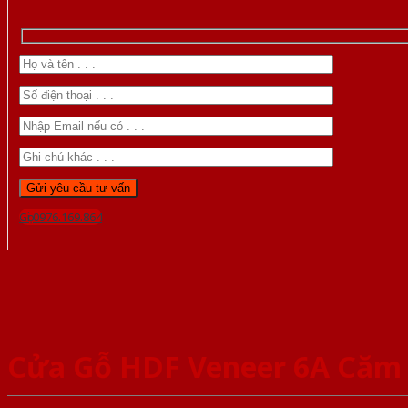
Gọi 0976.169.864
Cửa Gỗ HDF Veneer 6A Căm