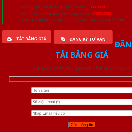
Quà tặng đồ nội thất trang trí lên đến
1.000.000đ
Giảm trực tiếp khi mua đơn hàng lớn hơn
3.000.000đ
Nhiều ưu đãi lớn khi đăng ký tài khoản thành viên thân thiết
TẢI BẢNG GIÁ
ĐĂNG KÝ TƯ VẤN
ĐĂN
TẢI BẢNG GIÁ
Đăng ký nhận báo giá mới nhất từ chúng tôi