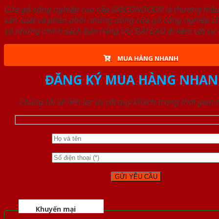
Cửa gỗ công nghiệp cao cấp SAIGONDOOR là thương hiệ
sản xuất và phân phối những dòng cửa gỗ công nghiệp ch
có những chính sách bán hàng ƯU ĐÃI CAO đi kèm với sự đ
MUA HÀNG NHANH
ĐĂNG KÝ MUA HÀNG NHAN
Chúng tôi sẽ liên lạc lại với quý khách trong thời gian
Khuyến mại