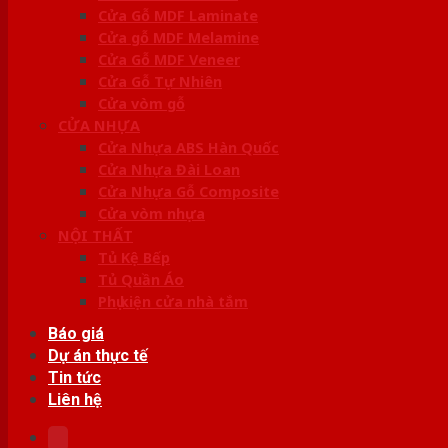
Cửa Gỗ MDF Laminate
Cửa gỗ MDF Melamine
Cửa Gỗ MDF Veneer
Cửa Gỗ Tự Nhiên
Cửa vòm gỗ
CỬA NHỰA
Cửa Nhựa ABS Hàn Quốc
Cửa Nhựa Đài Loan
Cửa Nhựa Gỗ Composite
Cửa vòm nhựa
NỘI THẤT
Tủ Kệ Bếp
Tủ Quần Áo
Phụ kiện cửa nhà tắm
Báo giá
Dự án thực tế
Tin tức
Liên hệ