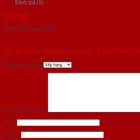
Đánh giá (0)
Đánh giá
Chưa có đánh giá nào.
Hãy là người đầu tiên nhận xét “Cửa Gỗ HDF 
Đánh giá của bạn
Nhận xét của bạn
*
Tên
*
Email
*