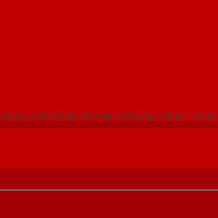
 THỐNG SHOWROOM SAIGONDOOR
các sản phẩm cửa gỗ, cửa thép chất lượng nhất tại TP.HCM