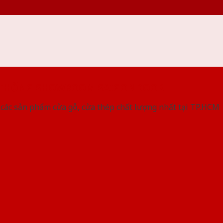
 THỐNG SHOWROOM SAIGONDOOR
các sản phẩm cửa gỗ, cửa thép chất lượng nhất tại TP.HCM