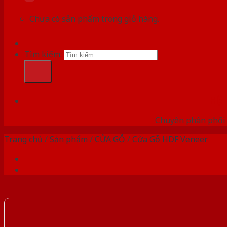
Chưa có sản phẩm trong giỏ hàng.
Tìm kiếm:
HỆ
Chuyên phân phối 
Trang chủ
/
Sản phẩm
/
CỬA GỖ
/
Cửa Gỗ HDF Veneer