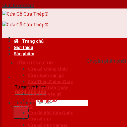
Skip to content
Trang chủ
Giới thiệu
HỆ
Sản phẩm
Chuyên phân phối 
CỬA CHỐNG CHÁY
Cửa Gỗ Chống Cháy
Cửa nhôm vân gỗ
Cửa Thép Chống Cháy
Tư vấn bán hàng
Cửa thép Hàn Quốc
0824.400.400
Cửa thép vân gỗ
Cửa vân gỗ 5D
Tìm kiếm:
CỬA GỖ
Cửa Gỗ ABS Hàn Quốc
Cửa Gỗ HDF
Cửa Gỗ HDF Veneer