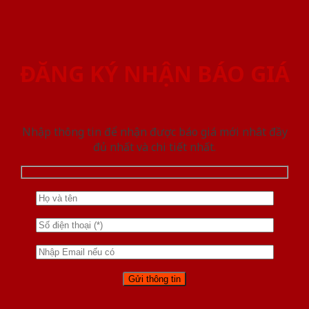
ĐĂNG KÝ NHẬN BÁO GIÁ
Nhập thông tin để nhận được báo giá mới nhât đầy
đủ nhất và chi tiết nhất.