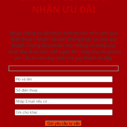
NHẬN ƯU ĐÃI
Nhập thông tin để nhận được tư vấn miễn phí qua
điện thoại / email/ tại văn phòng hoặc tại nhà quý
khách. Chúng tôi cam kết mọi thông tin nhập vào
dưới đây được bảo mật tuyệt đối cũng như chỉ phục vụ
yêu cầu tư vấn duy nhất của quý khách tại đây.