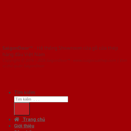
SaigonDoor™
- Hệ thống Showroom cửa gỗ cửa thép
hàng đầu Việt Nam
Copyright ⓒ 2016 – 2026 SaigonDoor™ - www.cuagocuathep.com | Đơn
vị chủ quản SaigonDoor
Tìm kiếm:
Trang chủ
Giới thiệu