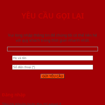
YÊU CẦU GỌI LẠI
Vui lòng nhập thông tin để chúng tôi có thể liên hệ
với quý khách trong thời gian nhanh nhất.
Đăng nhập
Tên tài khoản hoặc địa chỉ email
*