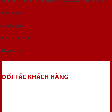
Với kinh nghiệm nhiêu năm nghiên cứu cửa theo tiêu chuẩn công nghệ Châu
Âu.Chúng tôi tự tin là nhà sản xuất & cung cấp hàng đầu tại Việt Nam!
Gửi yêu cầu tư vấn
Tải báo giá tổng hợp
Yêu cầu gọi lại (3 phút)
Dành cho đại lý
ĐỐI TÁC KHÁCH HÀNG