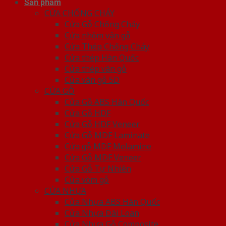
Sản phẩm
CỬA CHỐNG CHÁY
Cửa Gỗ Chống Cháy
Cửa nhôm vân gỗ
Cửa Thép Chống Cháy
Cửa thép Hàn Quốc
Cửa thép vân gỗ
Cửa vân gỗ 5D
CỬA GỖ
Cửa Gỗ ABS Hàn Quốc
Cửa Gỗ HDF
Cửa Gỗ HDF Veneer
Cửa Gỗ MDF Laminate
Cửa gỗ MDF Melamine
Cửa Gỗ MDF Veneer
Cửa Gỗ Tự Nhiên
Cửa vòm gỗ
CỬA NHỰA
Cửa Nhựa ABS Hàn Quốc
Cửa Nhựa Đài Loan
Cửa Nhựa Gỗ Composite