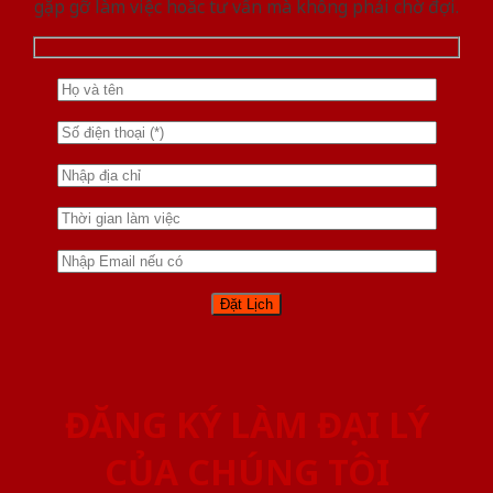
gặp gỡ làm việc hoăc tư vấn mà không phải chờ đợi.
ĐĂNG KÝ LÀM ĐẠI LÝ
CỦA CHÚNG TÔI