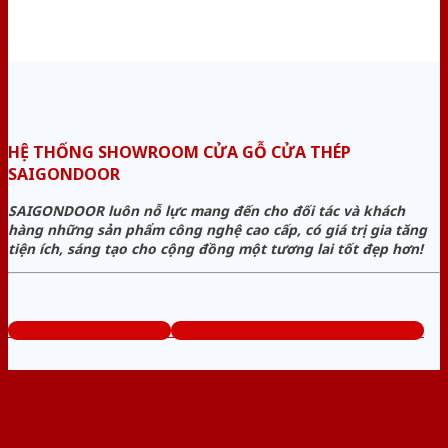
HỆ THỐNG SHOWROOM CỬA GỖ CỬA THÉP
SAIGONDOOR
SAIGONDOOR luôn nỗ lực mang đến cho đối tác và khách
hàng những sản phẩm công nghệ cao cấp, có giá trị gia tăng
tiện ích, sáng tạo cho cộng đồng một tương lai tốt đẹp hơn!
www.cuagocuathep.com
Tổng đài tư vấn miễn phí: 0824.400.400