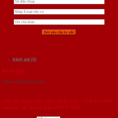
Đánh giá (0)
Đánh giá
Chưa có đánh giá nào.
Hãy là người đầu tiên nhận xét “Cửa Gỗ HDF
veneer 4A-Xoan Đào-HDFV-SGD”