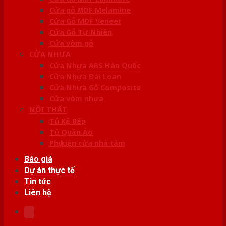
Cửa gỗ MDF Melamine
Cửa Gỗ MDF Veneer
Cửa Gỗ Tự Nhiên
Cửa vòm gỗ
CỬA NHỰA
Cửa Nhựa ABS Hàn Quốc
Cửa Nhựa Đài Loan
Cửa Nhựa Gỗ Composite
Cửa vòm nhựa
NỘI THẤT
Tủ Kệ Bếp
Tủ Quần Áo
Phụ kiện cửa nhà tắm
Báo giá
Dự án thực tế
Tin tức
Liên hệ