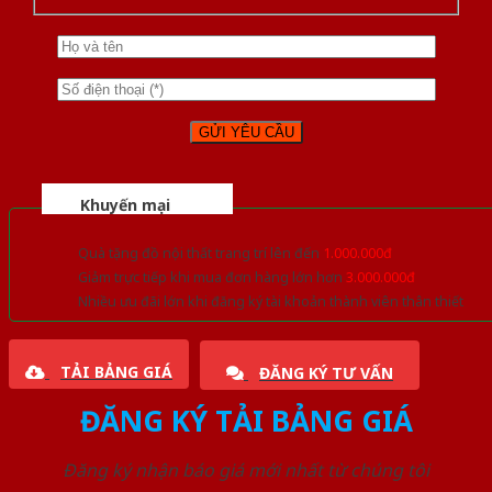
Khuyến mại
Quà tặng đồ nội thất trang trí lên đến
1.000.000đ
Giảm trực tiếp khi mua đơn hàng lớn hơn
3.000.000đ
Nhiều ưu đãi lớn khi đăng ký tài khoản thành viên thân thiết
TẢI BẢNG GIÁ
ĐĂNG KÝ TƯ VẤN
ĐĂNG KÝ TẢI BẢNG GIÁ
Đăng ký nhận báo giá mới nhất từ chúng tôi