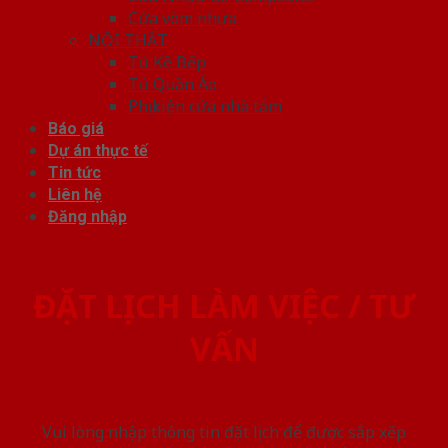
Cửa vòm nhựa
NỘI THẤT
Tủ Kệ Bếp
Tủ Quần Áo
Phụ kiện cửa nhà tắm
Báo giá
Dự án thực tế
Tin tức
Liên hệ
Đăng nhập
ĐẶT LỊCH LÀM VIỆC / TƯ
VẤN
Vui lòng nhập thông tin đặt lịch để được sắp xếp