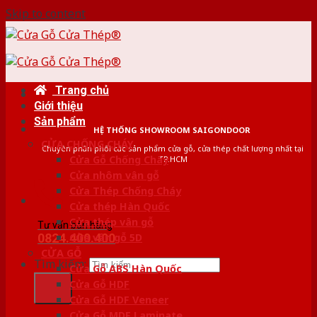
Skip to content
Trang chủ
Giới thiệu
Sản phẩm
HỆ THỐNG SHOWROOM SAIGONDOOR
CỬA CHỐNG CHÁY
Chuyên phân phối các sản phẩm cửa gỗ, cửa thép chất lượng nhất tại
Cửa Gỗ Chống Cháy
TP.HCM
Cửa nhôm vân gỗ
Cửa Thép Chống Cháy
Cửa thép Hàn Quốc
Cửa thép vân gỗ
Tư vấn bán hàng
0824.400.400
Cửa vân gỗ 5D
CỬA GỖ
Tìm kiếm:
Cửa Gỗ ABS Hàn Quốc
Cửa Gỗ HDF
Cửa Gỗ HDF Veneer
Cửa Gỗ MDF Laminate