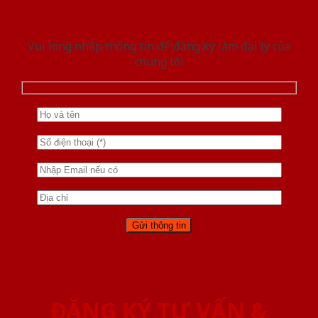
Vui lòng nhập thông tin để đăng ký làm đại lý của
chúng tôi
ĐĂNG KÝ TƯ VẤN &