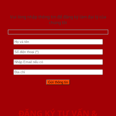
Vui lòng nhập thông tin để đăng ký làm đại lý của
chúng tôi
ĐĂNG KÝ TƯ VẤN &