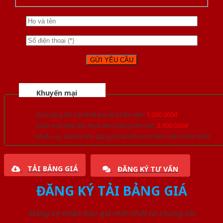
Khuyến mại
Quà tặng đồ nội thất trang trí lên đến
1.000.000đ
Giảm trực tiếp khi mua đơn hàng lớn hơn
3.000.000đ
Nhiều ưu đãi lớn khi đăng ký tài khoản thành viên thân thiết
TẢI BẢNG GIÁ
ĐĂNG KÝ TƯ VẤN
ĐĂNG KÝ TẢI BẢNG GIÁ
Đăng ký nhận báo giá mới nhất từ chúng tôi