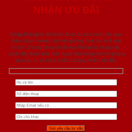
NHẬN ƯU ĐÃI
Nhập thông tin để nhận được tư vấn miễn phí qua
điện thoại / email/ tại văn phòng hoặc tại nhà quý
khách. Chúng tôi cam kết mọi thông tin nhập vào
dưới đây được bảo mật tuyệt đối cũng như chỉ phục vụ
yêu cầu tư vấn duy nhất của quý khách tại đây.