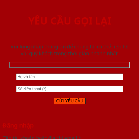
YÊU CẦU GỌI LẠI
Vui lòng nhập thông tin để chúng tôi có thể liên hệ
với quý khách trong thời gian nhanh nhất.
Đăng nhập
Tên tài khoản hoặc địa chỉ email
*