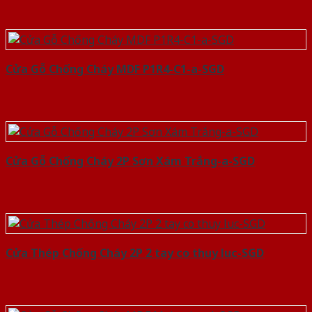
Cửa Gỗ Chống Cháy MDF P1R4-C1-a-SGD
Cửa Gỗ Chống Cháy 2P Sơn Xám Trắng-a-SGD
Cửa Thép Chống Cháy 2P 2 tay co thuy luc-SGD