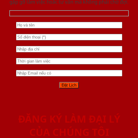
gặp gỡ làm việc hoăc tư vấn mà không phải chờ đợi.
ĐĂNG KÝ LÀM ĐẠI LÝ
CỦA CHÚNG TÔI