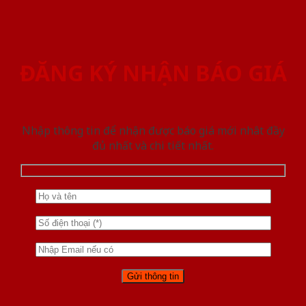
ĐĂNG KÝ NHẬN BÁO GIÁ
Nhập thông tin để nhận được báo giá mới nhât đầy
đủ nhất và chi tiết nhất.