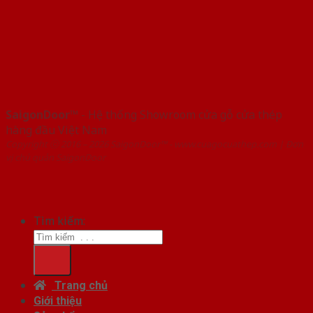
SaigonDoor™
- Hệ thống Showroom cửa gỗ cửa thép
hàng đầu Việt Nam
Copyright ⓒ 2016 – 2026 SaigonDoor™ - www.cuagocuathep.com | Đơn
vị chủ quản SaigonDoor
Tìm kiếm:
Trang chủ
Giới thiệu