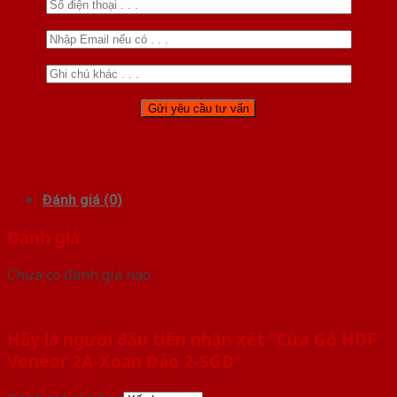
Đánh giá (0)
Đánh giá
Chưa có đánh giá nào.
Hãy là người đầu tiên nhận xét “Cửa Gỗ HDF
Veneer 2A-Xoan Đào 2-SGD”