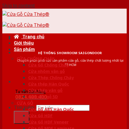
Skip to content
Trang chủ
Giới thiệu
Sản phẩm
HỆ THỐNG SHOWROOM SAIGONDOOR
CỬA CHỐNG CHÁY
Chuyên phân phối các sản phẩm cửa gỗ, cửa thép chất lượng nhất tại
Cửa Gỗ Chống Cháy
TP.HCM
Cửa nhôm vân gỗ
Cửa Thép Chống Cháy
Cửa thép Hàn Quốc
Cửa thép vân gỗ
Tư vấn bán hàng
0824.400.400
Cửa vân gỗ 5D
CỬA GỖ
Tìm kiếm:
Cửa Gỗ ABS Hàn Quốc
Cửa Gỗ HDF
Cửa Gỗ HDF Veneer
Cửa Gỗ MDF Laminate