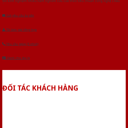
Với kinh nghiệm nhiêu năm nghiên cứu cửa theo tiêu chuẩn công nghệ Châu
Âu.Chúng tôi tự tin là nhà sản xuất & cung cấp hàng đầu tại Việt Nam!
Gửi yêu cầu tư vấn
Tải báo giá tổng hợp
Yêu cầu gọi lại (3 phút)
Dành cho đại lý
ĐỐI TÁC KHÁCH HÀNG