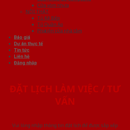
Cửa vòm nhựa
NỘI THẤT
Tủ Kệ Bếp
Tủ Quần Áo
Phụ kiện cửa nhà tắm
Báo giá
Dự án thực tế
Tin tức
Liên hệ
Đăng nhập
ĐẶT LỊCH LÀM VIỆC / TƯ
VẤN
Vui lòng nhập thông tin đặt lịch để được sắp xếp