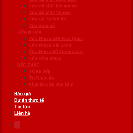
Cửa gỗ MDF Melamine
Cửa Gỗ MDF Veneer
Cửa Gỗ Tự Nhiên
Cửa vòm gỗ
CỬA NHỰA
Cửa Nhựa ABS Hàn Quốc
Cửa Nhựa Đài Loan
Cửa Nhựa Gỗ Composite
Cửa vòm nhựa
NỘI THẤT
Tủ Kệ Bếp
Tủ Quần Áo
Phụ kiện cửa nhà tắm
Báo giá
Dự án thực tế
Tin tức
Liên hệ