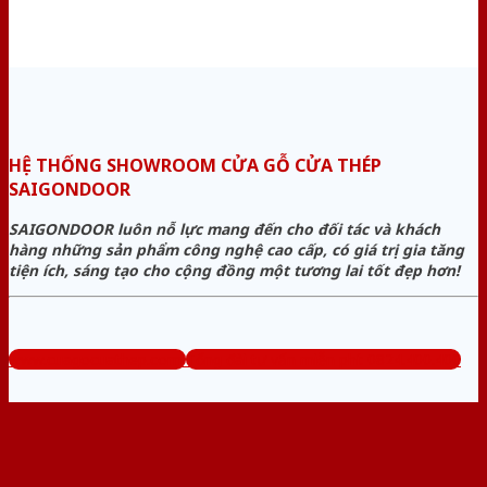
HỆ THỐNG SHOWROOM CỬA GỖ CỬA THÉP
SAIGONDOOR
SAIGONDOOR luôn nỗ lực mang đến cho đối tác và khách
hàng những sản phẩm công nghệ cao cấp, có giá trị gia tăng
tiện ích, sáng tạo cho cộng đồng một tương lai tốt đẹp hơn!
www.cuagocuathep.com
Tổng đài tư vấn miễn phí: 0824.400.400