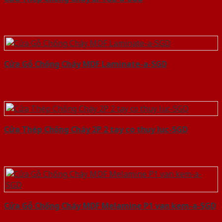
Cửa Gỗ Chống Cháy MDF Laminate-a-SGD
Cửa Thép Chống Cháy 2P 2 tay co thuy luc-SGD
Cửa Gỗ Chống Cháy MDF Melamine P1 van kem-a-SGD