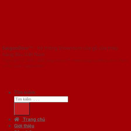
SaigonDoor™
- Hệ thống Showroom cửa gỗ cửa thép
hàng đầu Việt Nam
Copyright ⓒ 2016 – 2026 SaigonDoor™ - www.cuagocuathep.com | Đơn
vị chủ quản SaigonDoor
Tìm kiếm:
Trang chủ
Giới thiệu