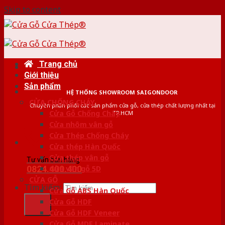
Skip to content
Trang chủ
Giới thiệu
Sản phẩm
HỆ THỐNG SHOWROOM SAIGONDOOR
CỬA CHỐNG CHÁY
Chuyên phân phối các sản phẩm cửa gỗ, cửa thép chất lượng nhất tại
Cửa Gỗ Chống Cháy
TP.HCM
Cửa nhôm vân gỗ
Cửa Thép Chống Cháy
Cửa thép Hàn Quốc
Cửa thép vân gỗ
Tư vấn bán hàng
0824.400.400
Cửa vân gỗ 5D
CỬA GỖ
Tìm kiếm:
Cửa Gỗ ABS Hàn Quốc
Cửa Gỗ HDF
Cửa Gỗ HDF Veneer
Cửa Gỗ MDF Laminate