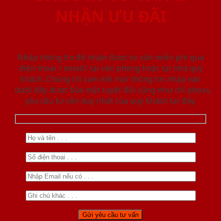
NHẬN ƯU ĐÃI
Nhập thông tin để nhận được tư vấn miễn phí qua
điện thoại / email/ tại văn phòng hoặc tại nhà quý
khách. Chúng tôi cam kết mọi thông tin nhập vào
dưới đây được bảo mật tuyệt đối cũng như chỉ phục vụ
yêu cầu tư vấn duy nhất của quý khách tại đây.