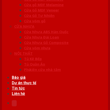
Cửa gỗ MDF Melamine
Cửa Gỗ MDF Veneer
Cửa Gỗ Tự Nhiên
Cửa vòm gỗ
CỬA NHỰA
Cửa Nhựa ABS Hàn Quốc
Cửa Nhựa Đài Loan
Cửa Nhựa Gỗ Composite
Cửa vòm nhựa
NỘI THẤT
Tủ Kệ Bếp
Tủ Quần Áo
Phụ kiện cửa nhà tắm
Báo giá
Dự án thực tế
Tin tức
Liên hệ