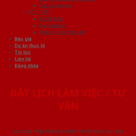
Cửa vòm nhựa
NỘI THẤT
Tủ Kệ Bếp
Tủ Quần Áo
Phụ kiện cửa nhà tắm
Báo giá
Dự án thực tế
Tin tức
Liên hệ
Đăng nhập
ĐẶT LỊCH LÀM VIỆC / TƯ
VẤN
Vui lòng nhập thông tin đặt lịch để được sắp xếp