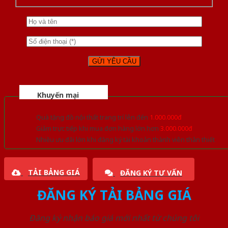
Khuyến mại
Quà tặng đồ nội thất trang trí lên đến
1.000.000đ
Giảm trực tiếp khi mua đơn hàng lớn hơn
3.000.000đ
Nhiều ưu đãi lớn khi đăng ký tài khoản thành viên thân thiết
TẢI BẢNG GIÁ
ĐĂNG KÝ TƯ VẤN
ĐĂNG KÝ TẢI BẢNG GIÁ
Đăng ký nhận báo giá mới nhất từ chúng tôi