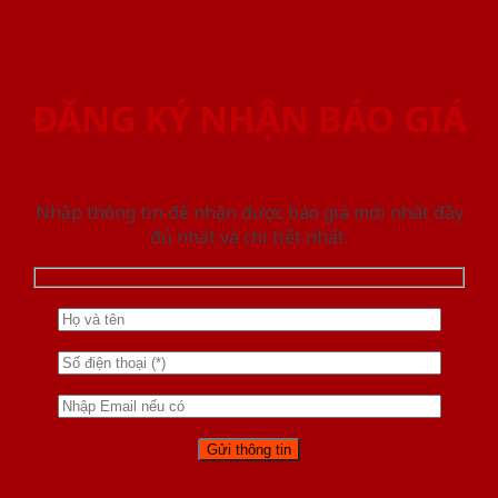
ĐĂNG KÝ NHẬN BÁO GIÁ
Nhập thông tin để nhận được báo giá mới nhât đầy
đủ nhất và chi tiết nhất.