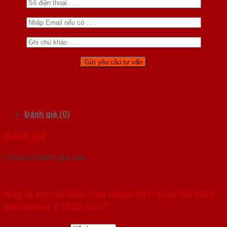
Đánh giá (0)
Đánh giá
Chưa có đánh giá nào.
Hãy là người đầu tiên nhận xét “Cửa Gỗ HDF
Melamine P1R2b-SGD”