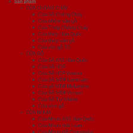
Sản phẩm
CỬA CHỐNG CHÁY
Cửa Gỗ Chống Cháy
Cửa nhôm vân gỗ
Cửa Thép Chống Cháy
Cửa thép Hàn Quốc
Cửa thép vân gỗ
Cửa vân gỗ 5D
CỬA GỖ
Cửa Gỗ ABS Hàn Quốc
Cửa Gỗ HDF
Cửa Gỗ HDF Veneer
Cửa Gỗ MDF Laminate
Cửa gỗ MDF Melamine
Cửa Gỗ MDF Veneer
Cửa Gỗ Tự Nhiên
Cửa vòm gỗ
CỬA NHỰA
Cửa Nhựa ABS Hàn Quốc
Cửa Nhựa Đài Loan
Cửa Nhựa Gỗ Composite