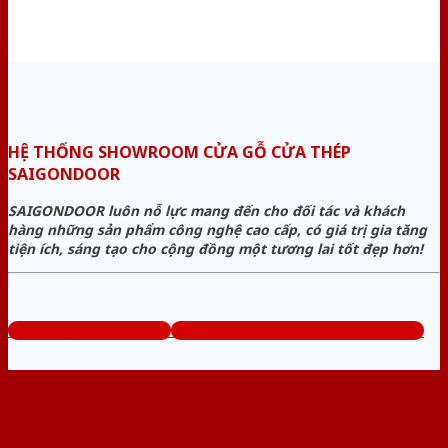
HỆ THỐNG SHOWROOM CỬA GỖ CỬA THÉP
SAIGONDOOR
SAIGONDOOR luôn nỗ lực mang đến cho đối tác và khách
hàng những sản phẩm công nghệ cao cấp, có giá trị gia tăng
tiện ích, sáng tạo cho cộng đồng một tương lai tốt đẹp hơn!
www.cuagocuathep.com
Tổng đài tư vấn miễn phí: 0824.400.400