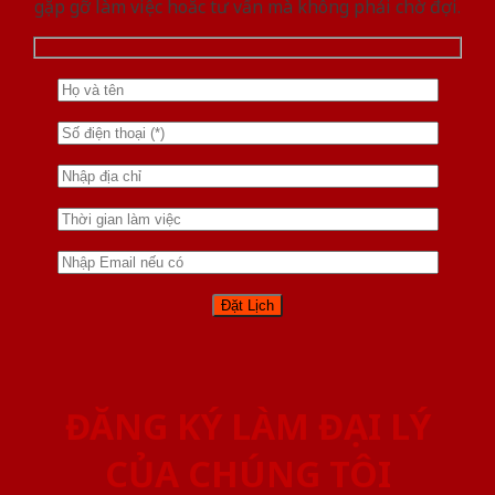
gặp gỡ làm việc hoăc tư vấn mà không phải chờ đợi.
ĐĂNG KÝ LÀM ĐẠI LÝ
CỦA CHÚNG TÔI