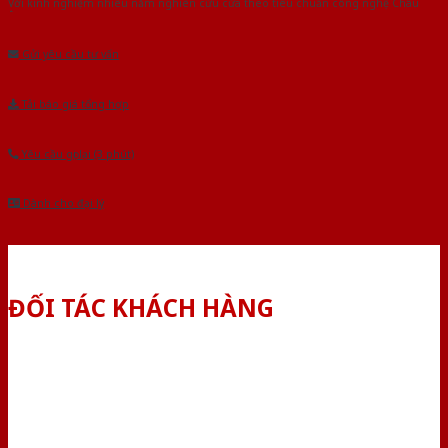
Với kinh nghiệm nhiêu năm nghiên cứu cửa theo tiêu chuẩn công nghệ Châu
Âu.Chúng tôi tự tin là nhà sản xuất & cung cấp hàng đầu tại Việt Nam!
Gửi yêu cầu tư vấn
Tải báo giá tổng hợp
Yêu cầu gọi lại (3 phút)
Dành cho đại lý
ĐỐI TÁC KHÁCH HÀNG