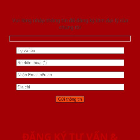
Vui lòng nhập thông tin để đăng ký làm đại lý của
chúng tôi
ĐĂNG KÝ TƯ VẤN &