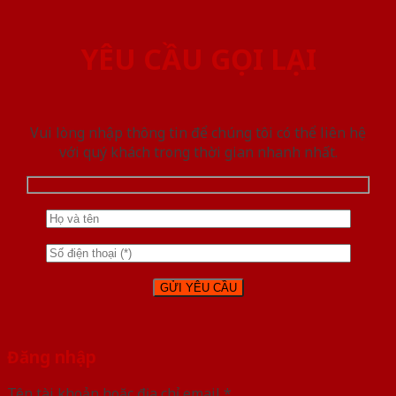
YÊU CẦU GỌI LẠI
Vui lòng nhập thông tin để chúng tôi có thể liên hệ
với quý khách trong thời gian nhanh nhất.
Đăng nhập
Tên tài khoản hoặc địa chỉ email
*