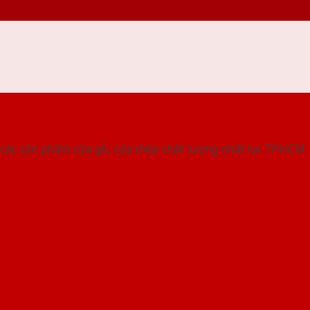
 THỐNG SHOWROOM SAIGONDOOR
các sản phẩm cửa gỗ, cửa thép chất lượng nhất tại TP.HCM