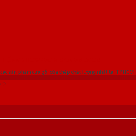
 THỐNG SHOWROOM SAIGONDOOR
các sản phẩm cửa gỗ, cửa thép chất lượng nhất tại TP.HCM
uốc