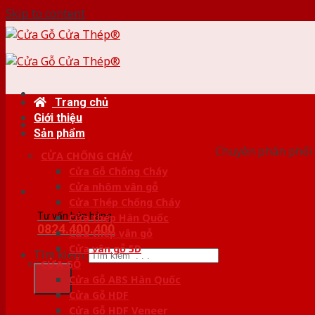
Skip to content
Trang chủ
Giới thiệu
HỆ
Sản phẩm
Chuyên phân phối 
CỬA CHỐNG CHÁY
Cửa Gỗ Chống Cháy
Cửa nhôm vân gỗ
Cửa Thép Chống Cháy
Tư vấn bán hàng
Cửa thép Hàn Quốc
0824.400.400
Cửa thép vân gỗ
Cửa vân gỗ 5D
Tìm kiếm:
CỬA GỖ
Cửa Gỗ ABS Hàn Quốc
Cửa Gỗ HDF
Cửa Gỗ HDF Veneer