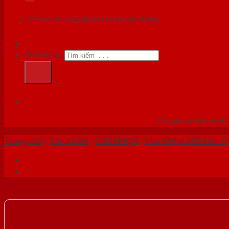
Chưa có sản phẩm trong giỏ hàng.
Tìm kiếm:
HỆ
Chuyên phân phối 
Trang chủ
/
Sản phẩm
/
CỬA NHỰA
/
Cửa Nhựa ABS Hàn Q