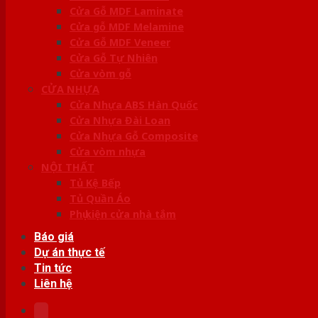
Cửa Gỗ MDF Laminate
Cửa gỗ MDF Melamine
Cửa Gỗ MDF Veneer
Cửa Gỗ Tự Nhiên
Cửa vòm gỗ
CỬA NHỰA
Cửa Nhựa ABS Hàn Quốc
Cửa Nhựa Đài Loan
Cửa Nhựa Gỗ Composite
Cửa vòm nhựa
NỘI THẤT
Tủ Kệ Bếp
Tủ Quần Áo
Phụ kiện cửa nhà tắm
Báo giá
Dự án thực tế
Tin tức
Liên hệ