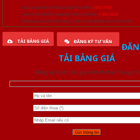
Quà tặng đồ nội thất trang trí lên đến
1.000.000đ
Giảm trực tiếp khi mua đơn hàng lớn hơn
3.000.000đ
Nhiều ưu đãi lớn khi đăng ký tài khoản thành viên thân thiết
TẢI BẢNG GIÁ
ĐĂNG KÝ TƯ VẤN
ĐĂN
TẢI BẢNG GIÁ
Đăng ký nhận báo giá mới nhất từ chúng tôi