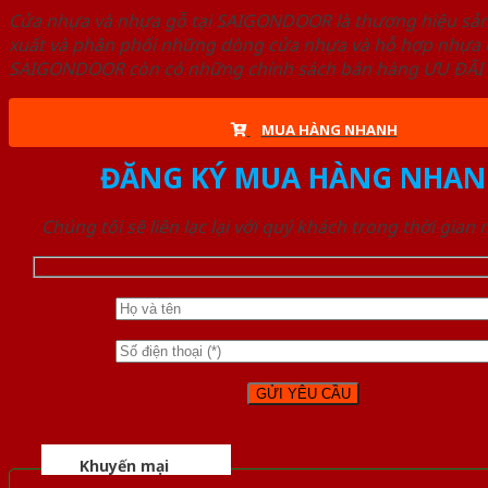
Cửa nhựa và nhựa gỗ tại SAIGONDOOR là thương hiệu s
xuất và phân phối những dòng cửa nhựa và hỗ hợp nhựa ch
SAIGONDOOR còn có những chính sách bán hàng ƯU ĐÃI CAO
MUA HÀNG NHANH
ĐĂNG KÝ MUA HÀNG NHAN
Chúng tôi sẽ liên lạc lại với quý khách trong thời gian
Khuyến mại