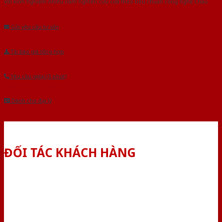
Với kinh nghiệm nhiêu năm nghiên cứu cửa theo tiêu chuẩn công nghệ Châu
Âu.Chúng tôi tự tin là nhà sản xuất & cung cấp hàng đầu tại Việt Nam!
Gửi yêu cầu tư vấn
Tải báo giá tổng hợp
Yêu cầu gọi lại (3 phút)
Dành cho đại lý
ĐỐI TÁC KHÁCH HÀNG