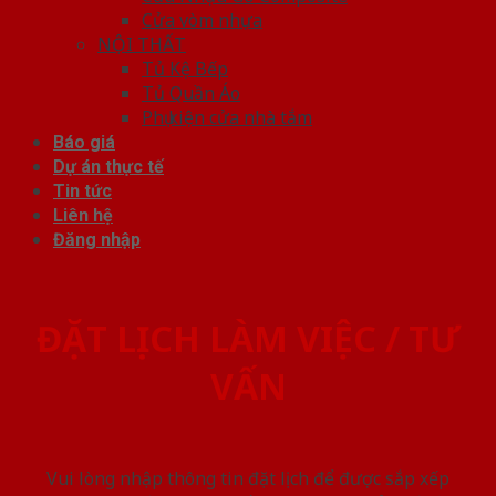
Cửa vòm nhựa
NỘI THẤT
Tủ Kệ Bếp
Tủ Quần Áo
Phụ kiện cửa nhà tắm
Báo giá
Dự án thực tế
Tin tức
Liên hệ
Đăng nhập
ĐẶT LỊCH LÀM VIỆC / TƯ
VẤN
Vui lòng nhập thông tin đặt lịch để được sắp xếp