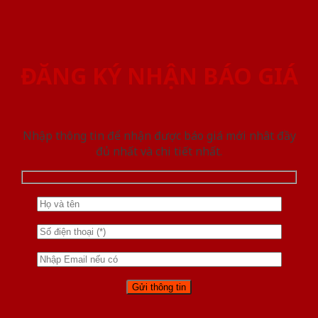
ĐĂNG KÝ NHẬN BÁO GIÁ
Nhập thông tin để nhận được báo giá mới nhât đầy
đủ nhất và chi tiết nhất.