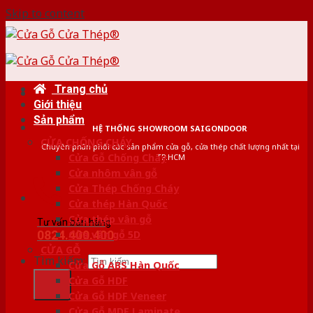
Skip to content
Trang chủ
Giới thiệu
Sản phẩm
HỆ THỐNG SHOWROOM SAIGONDOOR
CỬA CHỐNG CHÁY
Chuyên phân phối các sản phẩm cửa gỗ, cửa thép chất lượng nhất tại
Cửa Gỗ Chống Cháy
TP.HCM
Cửa nhôm vân gỗ
Cửa Thép Chống Cháy
Cửa thép Hàn Quốc
Cửa thép vân gỗ
Tư vấn bán hàng
0824.400.400
Cửa vân gỗ 5D
CỬA GỖ
Tìm kiếm:
Cửa Gỗ ABS Hàn Quốc
Cửa Gỗ HDF
Cửa Gỗ HDF Veneer
Cửa Gỗ MDF Laminate