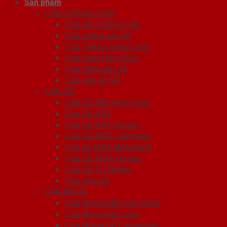
Sản phẩm
CỬA CHỐNG CHÁY
Cửa Gỗ Chống Cháy
Cửa nhôm vân gỗ
Cửa Thép Chống Cháy
Cửa thép Hàn Quốc
Cửa thép vân gỗ
Cửa vân gỗ 5D
CỬA GỖ
Cửa Gỗ ABS Hàn Quốc
Cửa Gỗ HDF
Cửa Gỗ HDF Veneer
Cửa Gỗ MDF Laminate
Cửa gỗ MDF Melamine
Cửa Gỗ MDF Veneer
Cửa Gỗ Tự Nhiên
Cửa vòm gỗ
CỬA NHỰA
Cửa Nhựa ABS Hàn Quốc
Cửa Nhựa Đài Loan
Cửa Nhựa Gỗ Composite