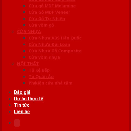
Cửa gỗ MDF Melamine
Cửa Gỗ MDF Veneer
Cửa Gỗ Tự Nhiên
Cửa vòm gỗ
CỬA NHỰA
Cửa Nhựa ABS Hàn Quốc
Cửa Nhựa Đài Loan
Cửa Nhựa Gỗ Composite
Cửa vòm nhựa
NỘI THẤT
Tủ Kệ Bếp
Tủ Quần Áo
Phụ kiện cửa nhà tắm
Báo giá
Dự án thực tế
Tin tức
Liên hệ