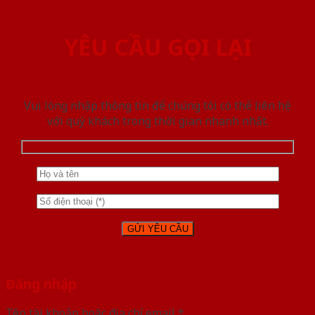
YÊU CẦU GỌI LẠI
Vui lòng nhập thông tin để chúng tôi có thể liên hệ
với quý khách trong thời gian nhanh nhất.
Đăng nhập
Tên tài khoản hoặc địa chỉ email
*