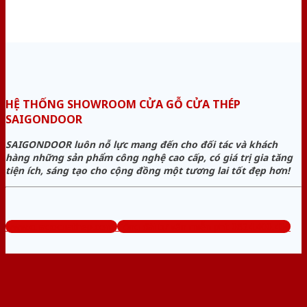
HỆ THỐNG SHOWROOM CỬA GỖ CỬA THÉP
SAIGONDOOR
SAIGONDOOR luôn nỗ lực mang đến cho đối tác và khách
hàng những sản phẩm công nghệ cao cấp, có giá trị gia tăng
tiện ích, sáng tạo cho cộng đồng một tương lai tốt đẹp hơn!
www.cuagocuathep.com
Tổng đài tư vấn miễn phí: 0824.400.400