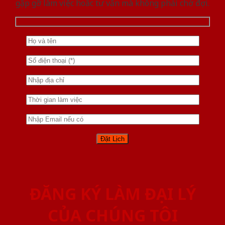
gặp gỡ làm việc hoăc tư vấn mà không phải chờ đợi.
ĐĂNG KÝ LÀM ĐẠI LÝ
CỦA CHÚNG TÔI