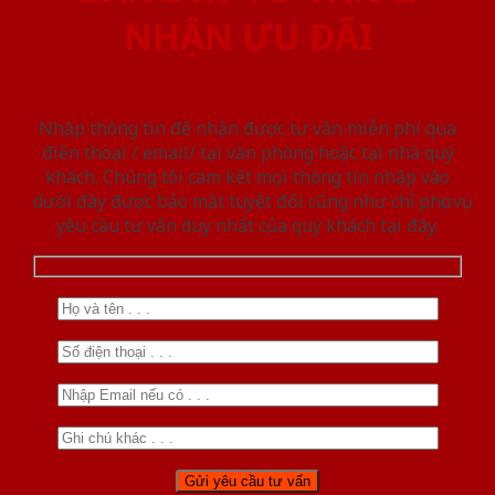
NHẬN ƯU ĐÃI
Nhập thông tin để nhận được tư vấn miễn phí qua
điện thoại / email/ tại văn phòng hoặc tại nhà quý
khách. Chúng tôi cam kết mọi thông tin nhập vào
dưới đây được bảo mật tuyệt đối cũng như chỉ phục vụ
yêu cầu tư vấn duy nhất của quý khách tại đây.