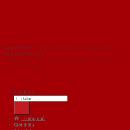
SaigonDoor™
- Hệ thống Showroom cửa gỗ cửa thép
hàng đầu Việt Nam
Copyright ⓒ 2016 – 2026 SaigonDoor™ - www.cuagocuathep.com | Đơn
vị chủ quản SaigonDoor
Tìm kiếm:
Trang chủ
Giới thiệu