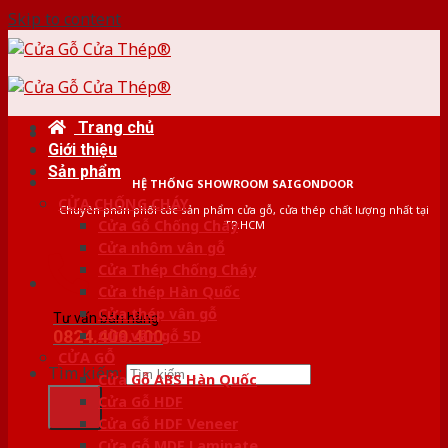
Skip to content
Trang chủ
Giới thiệu
Sản phẩm
HỆ THỐNG SHOWROOM SAIGONDOOR
CỬA CHỐNG CHÁY
Chuyên phân phối các sản phẩm cửa gỗ, cửa thép chất lượng nhất tại
Cửa Gỗ Chống Cháy
TP.HCM
Cửa nhôm vân gỗ
Cửa Thép Chống Cháy
Cửa thép Hàn Quốc
Cửa thép vân gỗ
Tư vấn bán hàng
0824.400.400
Cửa vân gỗ 5D
CỬA GỖ
Tìm kiếm:
Cửa Gỗ ABS Hàn Quốc
Cửa Gỗ HDF
Cửa Gỗ HDF Veneer
Cửa Gỗ MDF Laminate