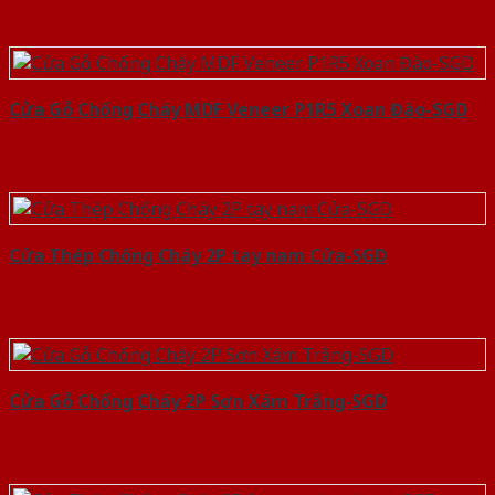
Cửa Gỗ Chống Cháy MDF Veneer P1R5 Xoan Đào-SGD
Cửa Thép Chống Cháy 2P tay nam Cửa-SGD
Cửa Gỗ Chống Cháy 2P Sơn Xám Trắng-SGD