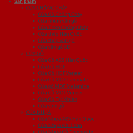
Sản phẩm
CỬA CHỐNG CHÁY
Cửa Gỗ Chống Cháy
Cửa nhôm vân gỗ
Cửa Thép Chống Cháy
Cửa thép Hàn Quốc
Cửa thép vân gỗ
Cửa vân gỗ 5D
CỬA GỖ
Cửa Gỗ ABS Hàn Quốc
Cửa Gỗ HDF
Cửa Gỗ HDF Veneer
Cửa Gỗ MDF Laminate
Cửa gỗ MDF Melamine
Cửa Gỗ MDF Veneer
Cửa Gỗ Tự Nhiên
Cửa vòm gỗ
CỬA NHỰA
Cửa Nhựa ABS Hàn Quốc
Cửa Nhựa Đài Loan
Cửa Nhựa Gỗ Composite