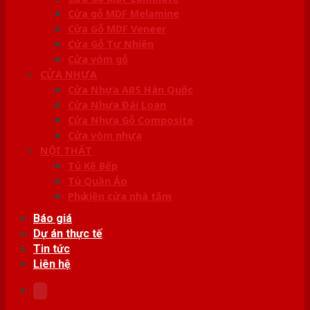
Cửa gỗ MDF Melamine
Cửa Gỗ MDF Veneer
Cửa Gỗ Tự Nhiên
Cửa vòm gỗ
CỬA NHỰA
Cửa Nhựa ABS Hàn Quốc
Cửa Nhựa Đài Loan
Cửa Nhựa Gỗ Composite
Cửa vòm nhựa
NỘI THẤT
Tủ Kệ Bếp
Tủ Quần Áo
Phụ kiện cửa nhà tắm
Báo giá
Dự án thực tế
Tin tức
Liên hệ