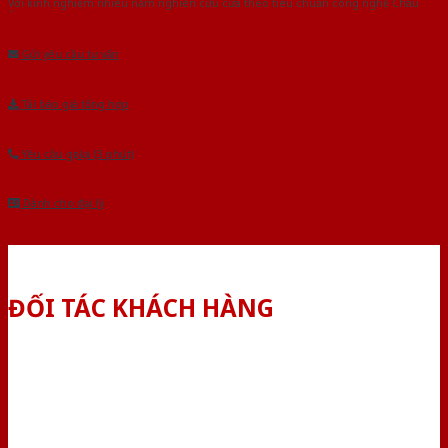
Với kinh nghiệm nhiêu năm nghiên cứu cửa theo tiêu chuẩn công nghệ Châu
Âu.Chúng tôi tự tin là nhà sản xuất & cung cấp hàng đầu tại Việt Nam!
Gửi yêu cầu tư vấn
Tải báo giá tổng hợp
Yêu cầu gọi lại (3 phút)
Dành cho đại lý
ĐỐI TÁC KHÁCH HÀNG