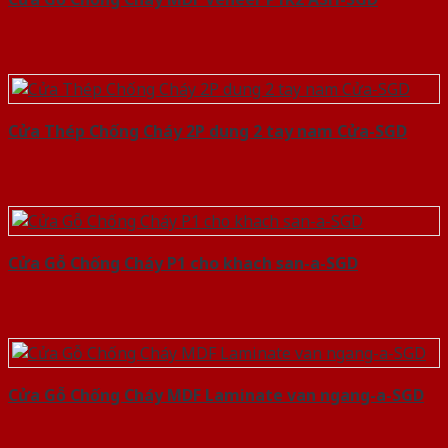
Cửa Thép Chống Cháy 2P dung 2 tay nam Cửa-SGD
Cửa Gỗ Chống Cháy P1 cho khach san-a-SGD
Cửa Gỗ Chống Cháy MDF Laminate van ngang-a-SGD