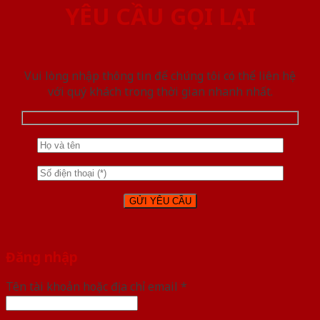
YÊU CẦU GỌI LẠI
Vui lòng nhập thông tin để chúng tôi có thể liên hệ
với quý khách trong thời gian nhanh nhất.
Đăng nhập
Tên tài khoản hoặc địa chỉ email
*