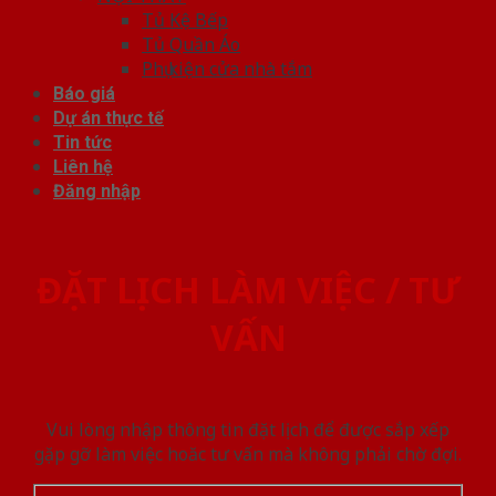
Tủ Kệ Bếp
Tủ Quần Áo
Phụ kiện cửa nhà tắm
Báo giá
Dự án thực tế
Tin tức
Liên hệ
Đăng nhập
ĐẶT LỊCH LÀM VIỆC / TƯ
VẤN
Vui lòng nhập thông tin đặt lịch để được sắp xếp
gặp gỡ làm việc hoăc tư vấn mà không phải chờ đợi.