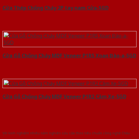
Cửa Thép Chống Cháy 2P tay nam Cửa-SGD
Cửa Gỗ Chống Cháy MDF Veneer P1R5 Xoan Đào-a-SGD
Cửa Gỗ Chống Cháy MDF Veneer P1R2 Căm Xe-SGD
Với kinh nghiệm nhiêu năm nghiên cứu cửa theo tiêu chuẩn công nghệ Châu
Âu.Chúng tôi tự tin là nhà sản xuất & cung cấp hàng đầu tại Việt Nam!