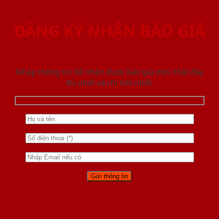
ĐĂNG KÝ NHẬN BÁO GIÁ
Nhập thông tin để nhận được báo giá mới nhât đầy
đủ nhất và chi tiết nhất.