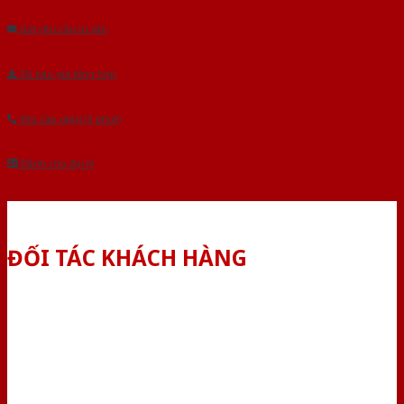
Gửi yêu cầu tư vấn
Tải báo giá tổng hợp
Yêu cầu gọi lại (3 phút)
Dành cho đại lý
ĐỐI TÁC KHÁCH HÀNG