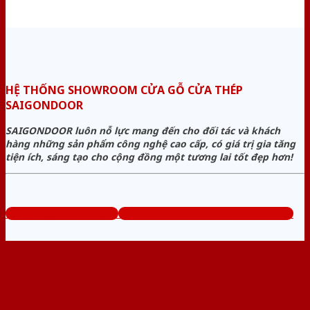
HỆ THỐNG SHOWROOM CỬA GỖ CỬA THÉP
SAIGONDOOR
SAIGONDOOR luôn nỗ lực mang đến cho đối tác và khách
hàng những sản phẩm công nghệ cao cấp, có giá trị gia tăng
tiện ích, sáng tạo cho cộng đồng một tương lai tốt đẹp hơn!
www.cuagocuathep.com
Tổng đài tư vấn miễn phí: 0824.400.400