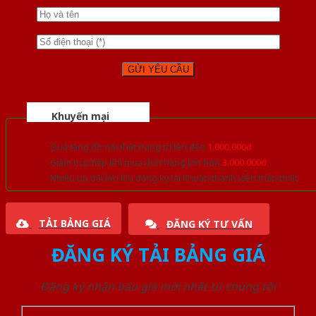
Khuyến mại
Quà tặng đồ nội thất trang trí lên đến
1.000.000đ
Giảm trực tiếp khi mua đơn hàng lớn hơn
3.000.000đ
Nhiều ưu đãi lớn khi đăng ký tài khoản thành viên thân thiết
TẢI BẢNG GIÁ
ĐĂNG KÝ TƯ VẤN
ĐĂNG KÝ TẢI BẢNG GIÁ
Đăng ký nhận báo giá mới nhất từ chúng tôi