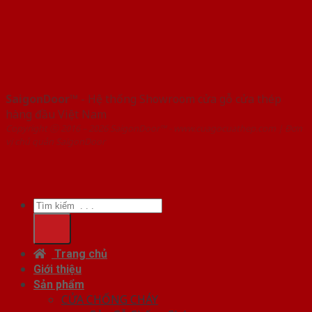
SaigonDoor™
- Hệ thống Showroom cửa gỗ cửa thép
hàng đầu Việt Nam
Copyright ⓒ 2016 – 2026 SaigonDoor™ - www.cuagocuathep.com | Đơn
vị chủ quản SaigonDoor
Tìm
kiếm:
Trang chủ
Giới thiệu
Sản phẩm
CỬA CHỐNG CHÁY