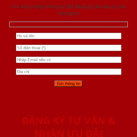
Vui lòng nhập thông tin để đăng ký làm đại lý của
chúng tôi
ĐĂNG KÝ TƯ VẤN &
NHẬN ƯU ĐÃI