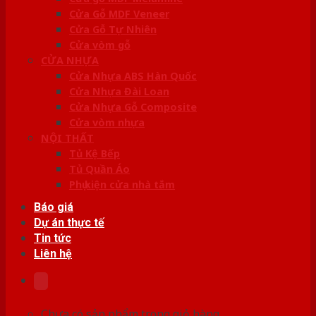
Cửa Gỗ MDF Veneer
Cửa Gỗ Tự Nhiên
Cửa vòm gỗ
CỬA NHỰA
Cửa Nhựa ABS Hàn Quốc
Cửa Nhựa Đài Loan
Cửa Nhựa Gỗ Composite
Cửa vòm nhựa
NỘI THẤT
Tủ Kệ Bếp
Tủ Quần Áo
Phụ kiện cửa nhà tắm
Báo giá
Dự án thực tế
Tin tức
Liên hệ
Chưa có sản phẩm trong giỏ hàng.