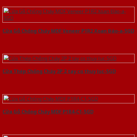
Cửa Gỗ Chống Cháy MDF Veneer P1R2 Xoan Đào-a-SGD
Cửa Thép Chống Cháy 2P 2 tay co thuy luc-SGD
Cửa Gỗ Chống Cháy MDF P1R4-C1-SGD