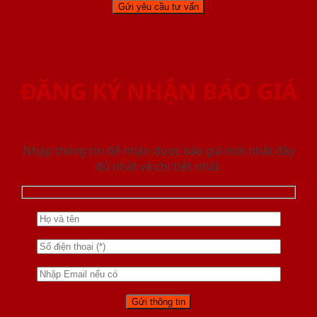
ĐĂNG KÝ NHẬN BÁO GIÁ
Nhập thông tin để nhận được báo giá mới nhât đầy
đủ nhất và chi tiết nhất.