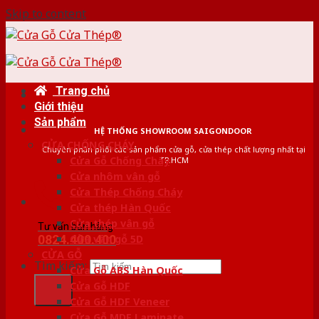
Skip to content
Trang chủ
Giới thiệu
Sản phẩm
HỆ THỐNG SHOWROOM SAIGONDOOR
CỬA CHỐNG CHÁY
Chuyên phân phối các sản phẩm cửa gỗ, cửa thép chất lượng nhất tại
Cửa Gỗ Chống Cháy
TP.HCM
Cửa nhôm vân gỗ
Cửa Thép Chống Cháy
Cửa thép Hàn Quốc
Cửa thép vân gỗ
Tư vấn bán hàng
0824.400.400
Cửa vân gỗ 5D
CỬA GỖ
Tìm kiếm:
Cửa Gỗ ABS Hàn Quốc
Cửa Gỗ HDF
Cửa Gỗ HDF Veneer
Cửa Gỗ MDF Laminate