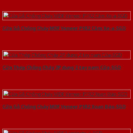
Cửa Gỗ Chống Cháy MDF Veneer P1R2 Căm Xe-a-SGD
Cửa Thép Chống Cháy 2P dung 2 tay nam Cửa-SGD
Cửa Gỗ Chống Cháy MDF Veneer P1R2 Xoan Đào-SGD