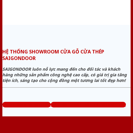
HỆ THỐNG SHOWROOM CỬA GỖ CỬA THÉP
SAIGONDOOR
SAIGONDOOR luôn nỗ lực mang đến cho đối tác và khách
hàng những sản phẩm công nghệ cao cấp, có giá trị gia tăng
tiện ích, sáng tạo cho cộng đồng một tương lai tốt đẹp hơn!
www.cuagocuathep.com
Tổng đài tư vấn miễn phí: 0824.400.400