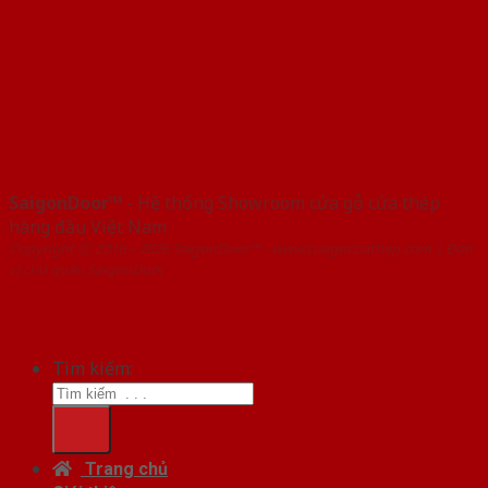
SaigonDoor™
- Hệ thống Showroom cửa gỗ cửa thép
hàng đầu Việt Nam
Copyright ⓒ 2016 – 2026 SaigonDoor™ - www.cuagocuathep.com | Đơn
vị chủ quản SaigonDoor
Tìm kiếm:
Trang chủ