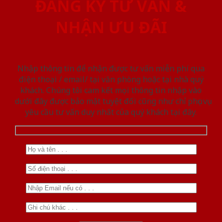
ĐĂNG KÝ TƯ VẤN &
NHẬN ƯU ĐÃI
Nhập thông tin để nhận được tư vấn miễn phí qua
điện thoại / email/ tại văn phòng hoặc tại nhà quý
khách. Chúng tôi cam kết mọi thông tin nhập vào
dưới đây được bảo mật tuyệt đối cũng như chỉ phục vụ
yêu cầu tư vấn duy nhất của quý khách tại đây.