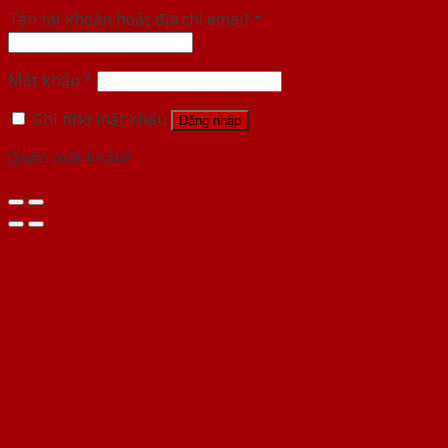
Tên tài khoản hoặc địa chỉ email
*
Mật khẩu
*
Ghi nhớ mật khẩu
Đăng nhập
Quên mật khẩu?