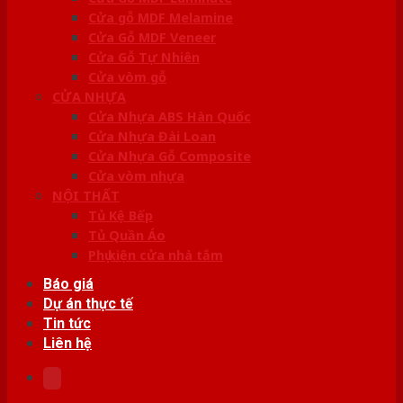
Cửa gỗ MDF Melamine
Cửa Gỗ MDF Veneer
Cửa Gỗ Tự Nhiên
Cửa vòm gỗ
CỬA NHỰA
Cửa Nhựa ABS Hàn Quốc
Cửa Nhựa Đài Loan
Cửa Nhựa Gỗ Composite
Cửa vòm nhựa
NỘI THẤT
Tủ Kệ Bếp
Tủ Quần Áo
Phụ kiện cửa nhà tắm
Báo giá
Dự án thực tế
Tin tức
Liên hệ