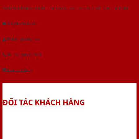
Với kinh nghiệm nhiêu năm nghiên cứu cửa theo tiêu chuẩn công nghệ Châu
Âu.Chúng tôi tự tin là nhà sản xuất & cung cấp hàng đầu tại Việt Nam!
Gửi yêu cầu tư vấn
Tải báo giá tổng hợp
Yêu cầu gọi lại (3 phút)
Dành cho đại lý
ĐỐI TÁC KHÁCH HÀNG