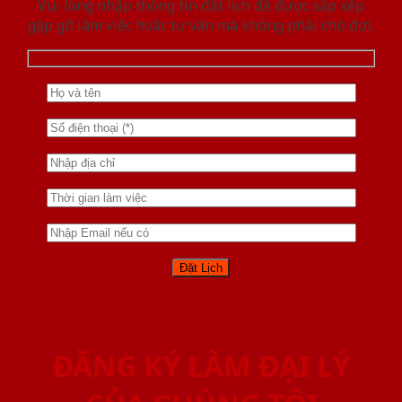
Vui lòng nhập thông tin đặt lịch để được sắp xếp
gặp gỡ làm việc hoăc tư vấn mà không phải chờ đợi.
ĐĂNG KÝ LÀM ĐẠI LÝ