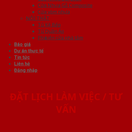
Cửa Nhựa Gỗ Composite
Cửa vòm nhựa
NỘI THẤT
Tủ Kệ Bếp
Tủ Quần Áo
Phụ kiện cửa nhà tắm
Báo giá
Dự án thực tế
Tin tức
Liên hệ
Đăng nhập
ĐẶT LỊCH LÀM VIỆC / TƯ
VẤN