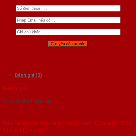
Đánh giá (0)
Đánh giá
Chưa có đánh giá nào.
Hãy là người đầu tiên nhận xét “Cửa ABS KOS
116-K1129-SGD”