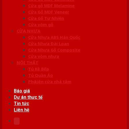
Cửa gỗ MDF Melamine
Cửa Gỗ MDF Veneer
Cửa Gỗ Tự Nhiên
Cửa vòm gỗ
CỬA NHỰA
Cửa Nhựa ABS Hàn Quốc
Cửa Nhựa Đài Loan
Cửa Nhựa Gỗ Composite
Cửa vòm nhựa
NỘI THẤT
Tủ Kệ Bếp
Tủ Quần Áo
Phụ kiện cửa nhà tắm
Báo giá
Dự án thực tế
Tin tức
Liên hệ