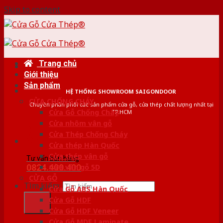
Skip to content
Trang chủ
Giới thiệu
Sản phẩm
HỆ THỐNG SHOWROOM SAIGONDOOR
CỬA CHỐNG CHÁY
Chuyên phân phối các sản phẩm cửa gỗ, cửa thép chất lượng nhất tại
Cửa Gỗ Chống Cháy
TP.HCM
Cửa nhôm vân gỗ
Cửa Thép Chống Cháy
Cửa thép Hàn Quốc
Cửa thép vân gỗ
Tư vấn bán hàng
0824.400.400
Cửa vân gỗ 5D
CỬA GỖ
Tìm kiếm:
Cửa Gỗ ABS Hàn Quốc
Cửa Gỗ HDF
Cửa Gỗ HDF Veneer
Cửa Gỗ MDF Laminate