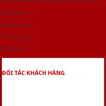
Với kinh nghiệm nhiêu năm nghiên cứu cửa theo tiêu chuẩn công nghệ Châu
Âu.Chúng tôi tự tin là nhà sản xuất & cung cấp hàng đầu tại Việt Nam!
Gửi yêu cầu tư vấn
Tải báo giá tổng hợp
Yêu cầu gọi lại (3 phút)
Dành cho đại lý
ĐỐI TÁC KHÁCH HÀNG