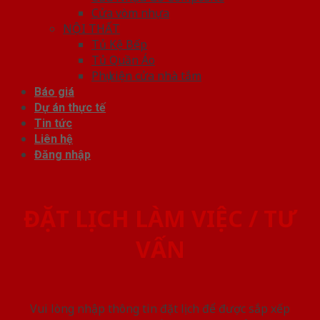
Cửa vòm nhựa
NỘI THẤT
Tủ Kệ Bếp
Tủ Quần Áo
Phụ kiện cửa nhà tắm
Báo giá
Dự án thực tế
Tin tức
Liên hệ
Đăng nhập
ĐẶT LỊCH LÀM VIỆC / TƯ
VẤN
Vui lòng nhập thông tin đặt lịch để được sắp xếp