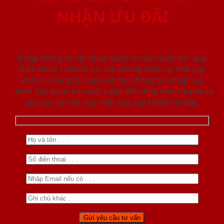
NHẬN ƯU ĐÃI
Nhập thông tin để nhận được tư vấn miễn phí qua
điện thoại / email/ tại văn phòng hoặc tại nhà quý
khách. Chúng tôi cam kết mọi thông tin nhập vào
dưới đây được bảo mật tuyệt đối cũng như chỉ phục vụ
yêu cầu tư vấn duy nhất của quý khách tại đây.