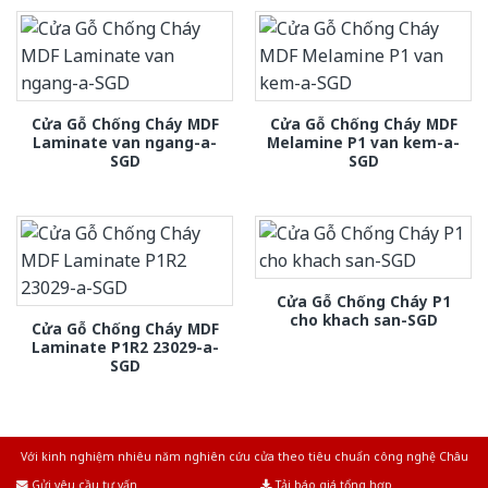
Cửa Gỗ Chống Cháy MDF
Cửa Gỗ Chống Cháy MDF
Laminate van ngang-a-
Melamine P1 van kem-a-
SGD
SGD
Cửa Gỗ Chống Cháy P1
cho khach san-SGD
Cửa Gỗ Chống Cháy MDF
Laminate P1R2 23029-a-
SGD
Với kinh nghiệm nhiêu năm nghiên cứu cửa theo tiêu chuẩn công nghệ Châu
Âu.Chúng tôi tự tin là nhà sản xuất & cung cấp hàng đầu tại Việt Nam!
Gửi yêu cầu tư vấn
Tải báo giá tổng hợp