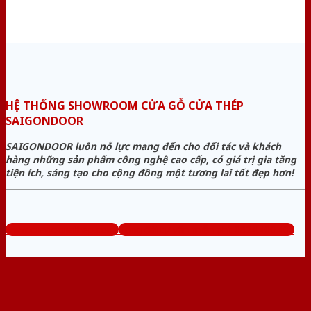
HỆ THỐNG SHOWROOM CỬA GỖ CỬA THÉP
SAIGONDOOR
SAIGONDOOR luôn nỗ lực mang đến cho đối tác và khách
hàng những sản phẩm công nghệ cao cấp, có giá trị gia tăng
tiện ích, sáng tạo cho cộng đồng một tương lai tốt đẹp hơn!
www.cuagocuathep.com
Tổng đài tư vấn miễn phí: 0824.400.400