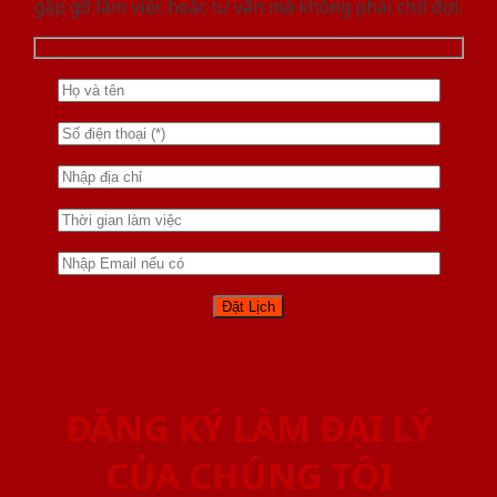
gặp gỡ làm việc hoăc tư vấn mà không phải chờ đợi.
ĐĂNG KÝ LÀM ĐẠI LÝ
CỦA CHÚNG TÔI