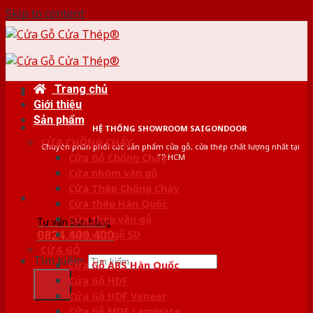
Skip to content
Trang chủ
Giới thiệu
Sản phẩm
HỆ THỐNG SHOWROOM SAIGONDOOR
CỬA CHỐNG CHÁY
Chuyên phân phối các sản phẩm cửa gỗ, cửa thép chất lượng nhất tại
Cửa Gỗ Chống Cháy
TP.HCM
Cửa nhôm vân gỗ
Cửa Thép Chống Cháy
Cửa thép Hàn Quốc
Cửa thép vân gỗ
Tư vấn bán hàng
0824.400.400
Cửa vân gỗ 5D
CỬA GỖ
Tìm kiếm:
Cửa Gỗ ABS Hàn Quốc
Cửa Gỗ HDF
Cửa Gỗ HDF Veneer
Cửa Gỗ MDF Laminate