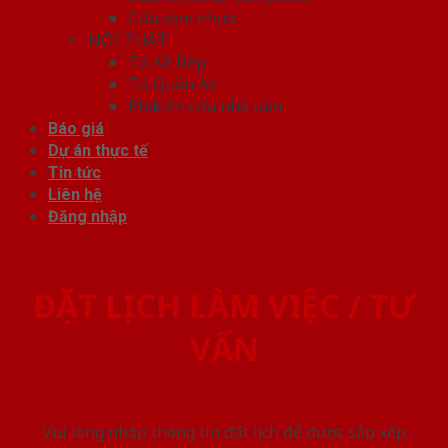
Cửa vòm nhựa
NỘI THẤT
Tủ Kệ Bếp
Tủ Quần Áo
Phụ kiện cửa nhà tắm
Báo giá
Dự án thực tế
Tin tức
Liên hệ
Đăng nhập
ĐẶT LỊCH LÀM VIỆC / TƯ
VẤN
Vui lòng nhập thông tin đặt lịch để được sắp xếp