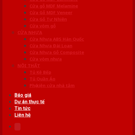
Cửa gỗ MDF Melamine
Cửa Gỗ MDF Veneer
Cửa Gỗ Tự Nhiên
Cửa vòm gỗ
CỬA NHỰA
Cửa Nhựa ABS Hàn Quốc
Cửa Nhựa Đài Loan
Cửa Nhựa Gỗ Composite
Cửa vòm nhựa
NỘI THẤT
Tủ Kệ Bếp
Tủ Quần Áo
Phụ kiện cửa nhà tắm
Báo giá
Dự án thực tế
Tin tức
Liên hệ