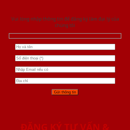
Vui lòng nhập thông tin để đăng ký làm đại lý của
chúng tôi
ĐĂNG KÝ TƯ VẤN &