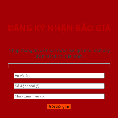
ĐĂNG KÝ NHẬN BÁO GIÁ
Nhập thông tin để nhận được báo giá mới nhât đầy
đủ nhất và chi tiết nhất.