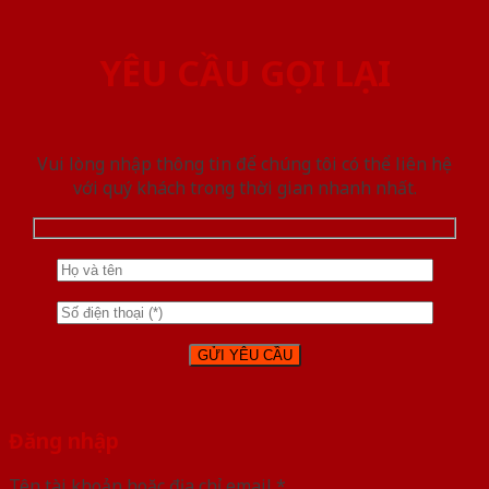
YÊU CẦU GỌI LẠI
Vui lòng nhập thông tin để chúng tôi có thể liên hệ
với quý khách trong thời gian nhanh nhất.
Đăng nhập
Tên tài khoản hoặc địa chỉ email
*