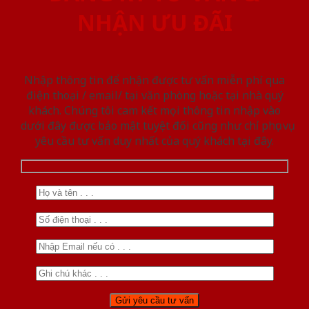
NHẬN ƯU ĐÃI
Nhập thông tin để nhận được tư vấn miễn phí qua
điện thoại / email/ tại văn phòng hoặc tại nhà quý
khách. Chúng tôi cam kết mọi thông tin nhập vào
dưới đây được bảo mật tuyệt đối cũng như chỉ phục vụ
yêu cầu tư vấn duy nhất của quý khách tại đây.