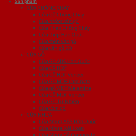
Sản phẩm
CỬA CHỐNG CHÁY
Cửa Gỗ Chống Cháy
Cửa nhôm vân gỗ
Cửa Thép Chống Cháy
Cửa thép Hàn Quốc
Cửa thép vân gỗ
Cửa vân gỗ 5D
CỬA GỖ
Cửa Gỗ ABS Hàn Quốc
Cửa Gỗ HDF
Cửa Gỗ HDF Veneer
Cửa Gỗ MDF Laminate
Cửa gỗ MDF Melamine
Cửa Gỗ MDF Veneer
Cửa Gỗ Tự Nhiên
Cửa vòm gỗ
CỬA NHỰA
Cửa Nhựa ABS Hàn Quốc
Cửa Nhựa Đài Loan
Cửa Nhựa Gỗ Composite