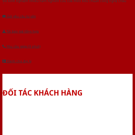
Với kinh nghiệm nhiêu năm nghiên cứu cửa theo tiêu chuẩn công nghệ Châu
Âu.Chúng tôi tự tin là nhà sản xuất & cung cấp hàng đầu tại Việt Nam!
Gửi yêu cầu tư vấn
Tải báo giá tổng hợp
Yêu cầu gọi lại (3 phút)
Dành cho đại lý
ĐỐI TÁC KHÁCH HÀNG