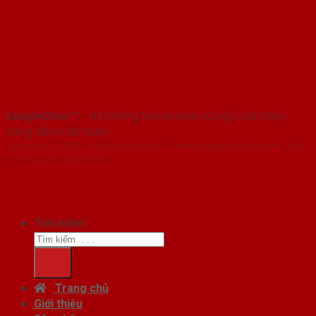
SaigonDoor™
- Hệ thống Showroom cửa gỗ cửa thép
hàng đầu Việt Nam
Copyright ⓒ 2016 – 2026 SaigonDoor™ - www.cuagocuathep.com | Đơn
vị chủ quản SaigonDoor
Tìm kiếm:
Trang chủ
Giới thiệu