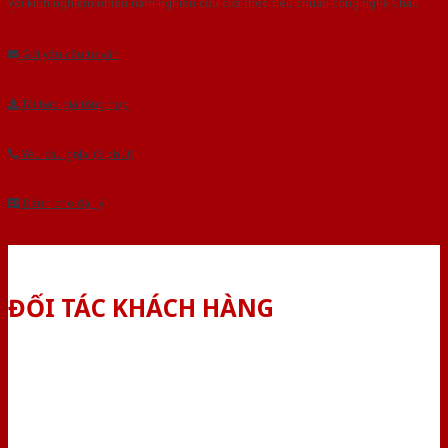
Với kinh nghiệm nhiêu năm nghiên cứu cửa theo tiêu chuẩn công nghệ Châu
Âu.Chúng tôi tự tin là nhà sản xuất & cung cấp hàng đầu tại Việt Nam!
Gửi yêu cầu tư vấn
Tải báo giá tổng hợp
Yêu cầu gọi lại (3 phút)
Dành cho đại lý
ĐỐI TÁC KHÁCH HÀNG