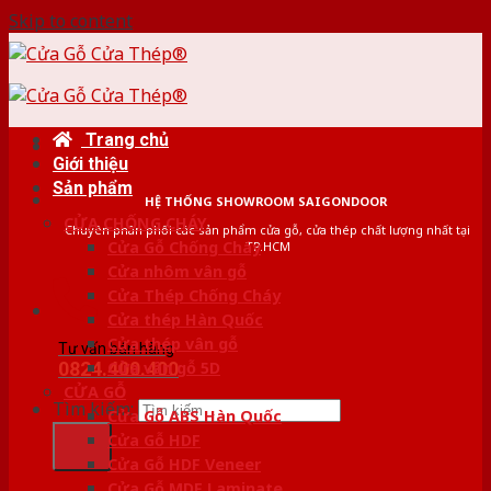
Skip to content
Trang chủ
Giới thiệu
Sản phẩm
HỆ THỐNG SHOWROOM SAIGONDOOR
CỬA CHỐNG CHÁY
Chuyên phân phối các sản phẩm cửa gỗ, cửa thép chất lượng nhất tại
Cửa Gỗ Chống Cháy
TP.HCM
Cửa nhôm vân gỗ
Cửa Thép Chống Cháy
Cửa thép Hàn Quốc
Cửa thép vân gỗ
Tư vấn bán hàng
0824.400.400
Cửa vân gỗ 5D
CỬA GỖ
Tìm kiếm:
Cửa Gỗ ABS Hàn Quốc
Cửa Gỗ HDF
Cửa Gỗ HDF Veneer
Cửa Gỗ MDF Laminate