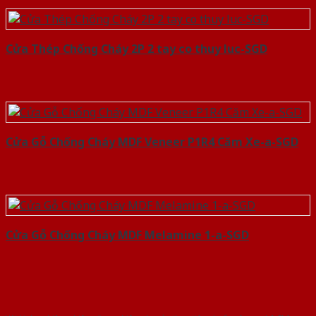
Cửa Thép Chống Cháy 2P 2 tay co thuy luc-SGD
Cửa Gỗ Chống Cháy MDF Veneer P1R4 Căm Xe-a-SGD
Cửa Gỗ Chống Cháy MDF Melamine 1-a-SGD