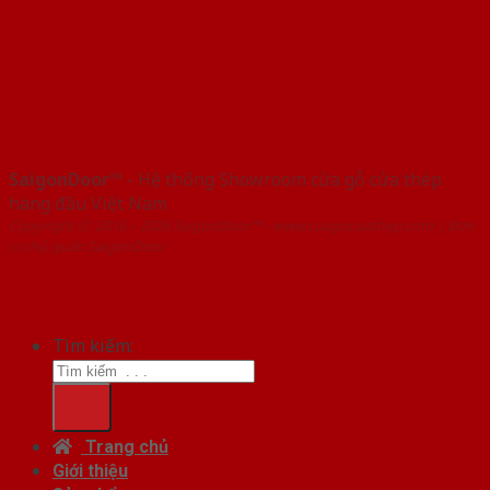
SaigonDoor™
- Hệ thống Showroom cửa gỗ cửa thép
hàng đầu Việt Nam
Copyright ⓒ 2016 – 2026 SaigonDoor™ - www.cuagocuathep.com | Đơn
vị chủ quản SaigonDoor
Tìm kiếm:
Trang chủ
Giới thiệu