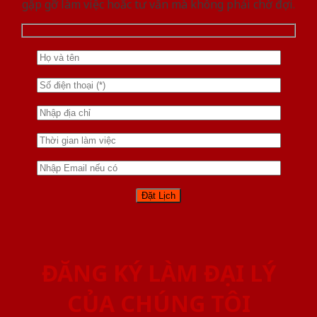
gặp gỡ làm việc hoăc tư vấn mà không phải chờ đợi.
ĐĂNG KÝ LÀM ĐẠI LÝ
CỦA CHÚNG TÔI