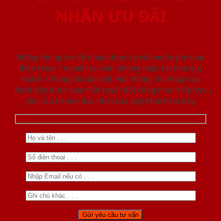
NHẬN ƯU ĐÃI
Nhập thông tin để nhận được tư vấn miễn phí qua
điện thoại / email/ tại văn phòng hoặc tại nhà quý
khách. Chúng tôi cam kết mọi thông tin nhập vào
dưới đây được bảo mật tuyệt đối cũng như chỉ phục vụ
yêu cầu tư vấn duy nhất của quý khách tại đây.