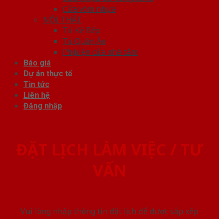
Cửa vòm nhựa
NỘI THẤT
Tủ Kệ Bếp
Tủ Quần Áo
Phụ kiện cửa nhà tắm
Báo giá
Dự án thực tế
Tin tức
Liên hệ
Đăng nhập
ĐẶT LỊCH LÀM VIỆC / TƯ
VẤN
Vui lòng nhập thông tin đặt lịch để được sắp xếp