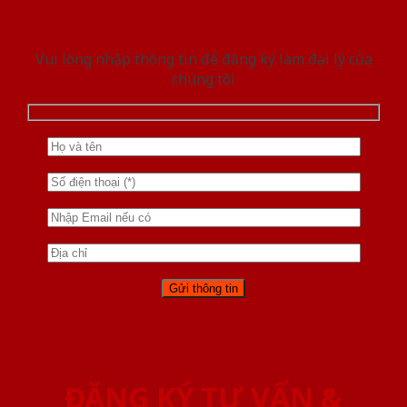
Vui lòng nhập thông tin để đăng ký làm đại lý của
chúng tôi
ĐĂNG KÝ TƯ VẤN &