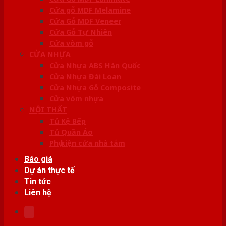
Cửa gỗ MDF Melamine
Cửa Gỗ MDF Veneer
Cửa Gỗ Tự Nhiên
Cửa vòm gỗ
CỬA NHỰA
Cửa Nhựa ABS Hàn Quốc
Cửa Nhựa Đài Loan
Cửa Nhựa Gỗ Composite
Cửa vòm nhựa
NỘI THẤT
Tủ Kệ Bếp
Tủ Quần Áo
Phụ kiện cửa nhà tắm
Báo giá
Dự án thực tế
Tin tức
Liên hệ