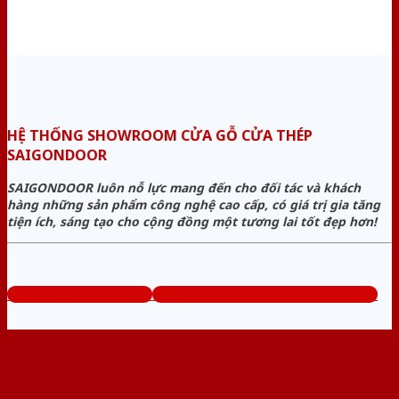
HỆ THỐNG SHOWROOM CỬA GỖ CỬA THÉP
SAIGONDOOR
SAIGONDOOR luôn nỗ lực mang đến cho đối tác và khách
hàng những sản phẩm công nghệ cao cấp, có giá trị gia tăng
tiện ích, sáng tạo cho cộng đồng một tương lai tốt đẹp hơn!
www.cuagocuathep.com
Tổng đài tư vấn miễn phí: 0824.400.400