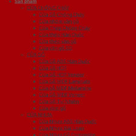
Sản phẩm
CỬA CHỐNG CHÁY
Cửa Gỗ Chống Cháy
Cửa nhôm vân gỗ
Cửa Thép Chống Cháy
Cửa thép Hàn Quốc
Cửa thép vân gỗ
Cửa vân gỗ 5D
CỬA GỖ
Cửa Gỗ ABS Hàn Quốc
Cửa Gỗ HDF
Cửa Gỗ HDF Veneer
Cửa Gỗ MDF Laminate
Cửa gỗ MDF Melamine
Cửa Gỗ MDF Veneer
Cửa Gỗ Tự Nhiên
Cửa vòm gỗ
CỬA NHỰA
Cửa Nhựa ABS Hàn Quốc
Cửa Nhựa Đài Loan
Cửa Nhựa Gỗ Composite