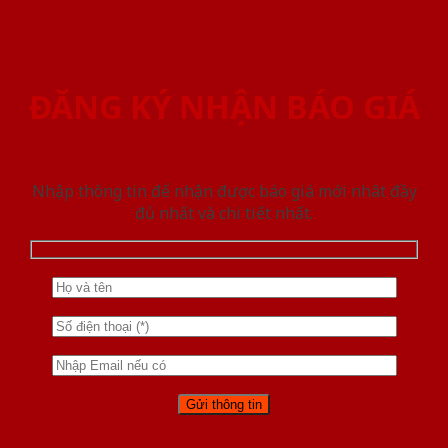
ĐĂNG KÝ NHẬN BÁO GIÁ
Nhập thông tin để nhận được báo giá mới nhât đầy
đủ nhất và chi tiết nhất.