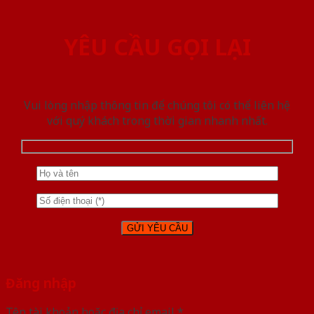
YÊU CẦU GỌI LẠI
Vui lòng nhập thông tin để chúng tôi có thể liên hệ
với quý khách trong thời gian nhanh nhất.
Đăng nhập
Tên tài khoản hoặc địa chỉ email
*