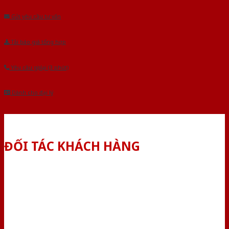
Gửi yêu cầu tư vấn
Tải báo giá tổng hợp
Yêu cầu gọi lại (3 phút)
Dành cho đại lý
ĐỐI TÁC KHÁCH HÀNG