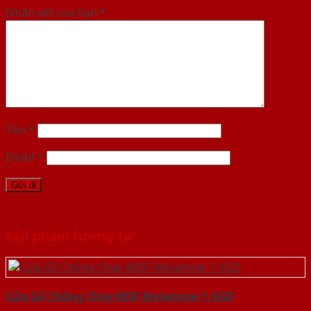
Nhận xét của bạn
*
Tên
*
Email
*
Sản phẩm tương tự
Cửa Gỗ Chống Cháy MDF Melamine 1-SGD