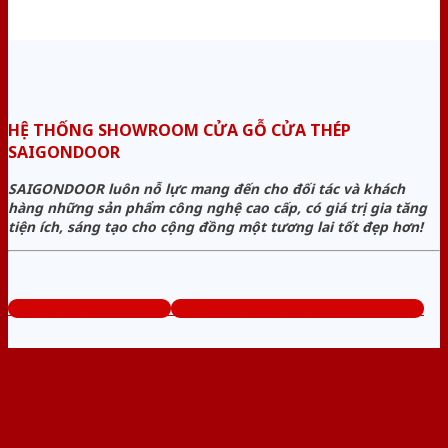
HỆ THỐNG SHOWROOM CỬA GỖ CỬA THÉP
SAIGONDOOR
SAIGONDOOR luôn nỗ lực mang đến cho đối tác và khách
hàng những sản phẩm công nghệ cao cấp, có giá trị gia tăng
tiện ích, sáng tạo cho cộng đồng một tương lai tốt đẹp hơn!
www.cuagocuathep.com
Tổng đài tư vấn miễn phí: 0824.400.400