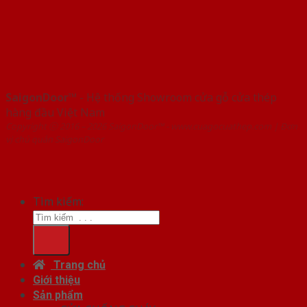
SaigonDoor™
- Hệ thống Showroom cửa gỗ cửa thép
hàng đầu Việt Nam
Copyright ⓒ 2016 – 2026 SaigonDoor™ - www.cuagocuathep.com | Đơn
vị chủ quản SaigonDoor
Tìm kiếm:
Trang chủ
Giới thiệu
Sản phẩm