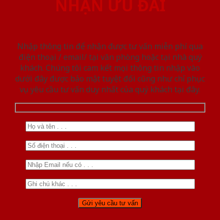
NHẬN ƯU ĐÃI
Nhập thông tin để nhận được tư vấn miễn phí qua
điện thoại / email/ tại văn phòng hoặc tại nhà quý
khách. Chúng tôi cam kết mọi thông tin nhập vào
dưới đây được bảo mật tuyệt đối cũng như chỉ phục
vụ yêu cầu tư vấn duy nhất của quý khách tại đây.