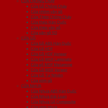
CỬA CHỐNG CHÁY
Cửa Gỗ Chống Cháy
Cửa nhôm vân gỗ
Cửa Thép Chống Cháy
Cửa thép Hàn Quốc
Cửa thép vân gỗ
Cửa vân gỗ 5D
CỬA GỖ
Cửa Gỗ ABS Hàn Quốc
Cửa Gỗ HDF
Cửa Gỗ HDF Veneer
Cửa Gỗ MDF Laminate
Cửa gỗ MDF Melamine
Cửa Gỗ MDF Veneer
Cửa Gỗ Tự Nhiên
Cửa vòm gỗ
CỬA NHỰA
Cửa Nhựa ABS Hàn Quốc
Cửa Nhựa Đài Loan
Cửa Nhựa Gỗ Composite
Cửa vòm nhựa