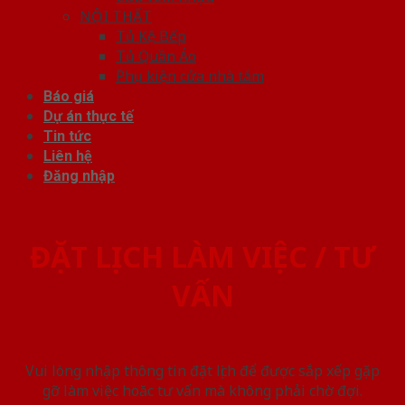
NỘI THẤT
Tủ Kệ Bếp
Tủ Quần Áo
Phụ kiện cửa nhà tắm
Báo giá
Dự án thực tế
Tin tức
Liên hệ
Đăng nhập
ĐẶT LỊCH LÀM VIỆC / TƯ
VẤN
Vui lòng nhập thông tin đặt lịch để được sắp xếp gặp
gỡ làm việc hoăc tư vấn mà không phải chờ đợi.