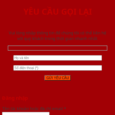
YÊU CẦU GỌI LẠI
Vui lòng nhập thông tin để chúng tôi có thể liên hệ
với quý khách trong thời gian nhanh nhất.
Đăng nhập
Tên tài khoản hoặc địa chỉ email
*