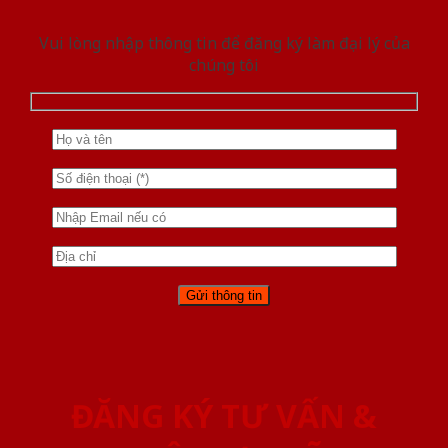
Vui lòng nhập thông tin để đăng ký làm đại lý của
chúng tôi
ĐĂNG KÝ TƯ VẤN &