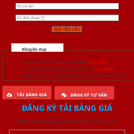
Khuyến mại
Quà tặng đồ nội thất trang trí lên đến
1.000.000đ
Giảm trực tiếp khi mua đơn hàng lớn hơn
3.000.000đ
Nhiều ưu đãi lớn khi đăng ký tài khoản thành viên thân thiết
TẢI BẢNG GIÁ
ĐĂNG KÝ TƯ VẤN
ĐĂNG KÝ TẢI BẢNG GIÁ
Đăng ký nhận báo giá mới nhất từ chúng tôi