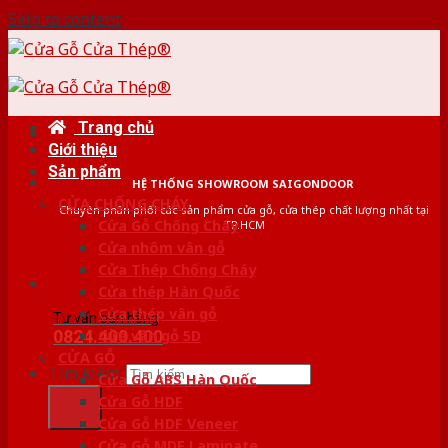
Skip to content
Trang chủ
Giới thiệu
Sản phẩm
HỆ THỐNG SHOWROOM SAIGONDOOR
CỬA CHỐNG CHÁY
Chuyên phân phối các sản phẩm cửa gỗ, cửa thép chất lượng nhất tại
Cửa Gỗ Chống Cháy
TP.HCM
Cửa nhôm vân gỗ
Cửa Thép Chống Cháy
Cửa thép Hàn Quốc
Cửa thép vân gỗ
Tư vấn bán hàng
0824.400.400
Cửa vân gỗ 5D
CỬA GỖ
Tìm kiếm:
Cửa Gỗ ABS Hàn Quốc
Cửa Gỗ HDF
Cửa Gỗ HDF Veneer
Cửa Gỗ MDF Laminate