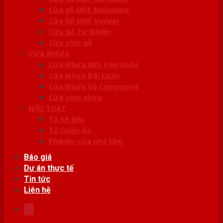
Cửa gỗ MDF Melamine
Cửa Gỗ MDF Veneer
Cửa Gỗ Tự Nhiên
Cửa vòm gỗ
CỬA NHỰA
Cửa Nhựa ABS Hàn Quốc
Cửa Nhựa Đài Loan
Cửa Nhựa Gỗ Composite
Cửa vòm nhựa
NỘI THẤT
Tủ Kệ Bếp
Tủ Quần Áo
Phụ kiện cửa nhà tắm
Báo giá
Dự án thực tế
Tin tức
Liên hệ