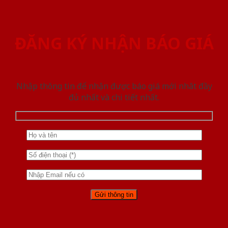
ĐĂNG KÝ NHẬN BÁO GIÁ
Nhập thông tin để nhận được báo giá mới nhât đầy
đủ nhất và chi tiết nhất.