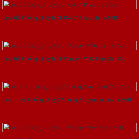
Cửa Gỗ Chống Cháy MDF O4-C1 Phào chi-a-SGD
Cửa Gỗ Chống Cháy MDF Veneer P1R2 Căm Xe-SGD
Cửa Thép Chống Cháy 2P dung 2 tay nam Cửa-a-SGD