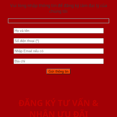
Vui lòng nhập thông tin để đăng ký làm đại lý của
chúng tôi
ĐĂNG KÝ TƯ VẤN &
NHẬN ƯU ĐÃI