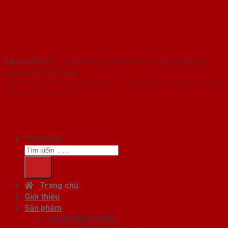
SaigonDoor™
- Hệ thống Showroom cửa gỗ cửa thép
hàng đầu Việt Nam
Copyright ⓒ 2016 – 2026 SaigonDoor™ - www.cuagocuathep.com | Đơn
vị chủ quản SaigonDoor
Tìm kiếm:
Trang chủ
Giới thiệu
Sản phẩm
CỬA CHỐNG CHÁY