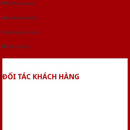
Gửi yêu cầu tư vấn
Tải báo giá tổng hợp
Yêu cầu gọi lại (3 phút)
Dành cho đại lý
ĐỐI TÁC KHÁCH HÀNG