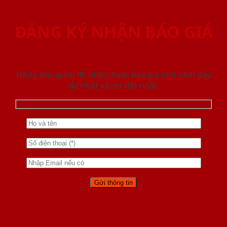
ĐĂNG KÝ NHẬN BÁO GIÁ
Nhập thông tin để nhận được báo giá mới nhât đầy
đủ nhất và chi tiết nhất.