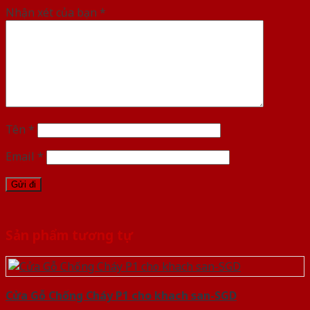
Nhận xét của bạn
*
Tên
*
Email
*
Sản phẩm tương tự
Cửa Gỗ Chống Cháy P1 cho khach san-SGD