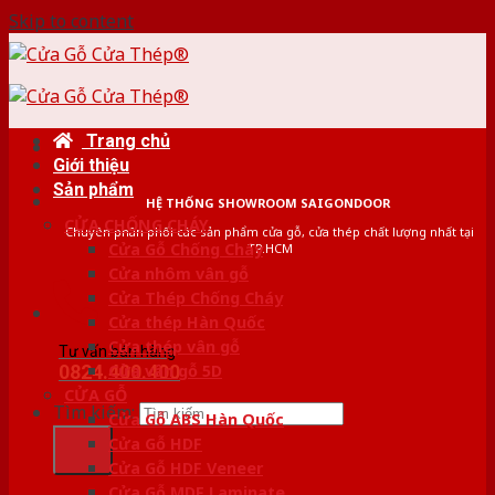
Skip to content
Trang chủ
Giới thiệu
Sản phẩm
HỆ THỐNG SHOWROOM SAIGONDOOR
CỬA CHỐNG CHÁY
Chuyên phân phối các sản phẩm cửa gỗ, cửa thép chất lượng nhất tại
Cửa Gỗ Chống Cháy
TP.HCM
Cửa nhôm vân gỗ
Cửa Thép Chống Cháy
Cửa thép Hàn Quốc
Cửa thép vân gỗ
Tư vấn bán hàng
0824.400.400
Cửa vân gỗ 5D
CỬA GỖ
Tìm kiếm:
Cửa Gỗ ABS Hàn Quốc
Cửa Gỗ HDF
Cửa Gỗ HDF Veneer
Cửa Gỗ MDF Laminate