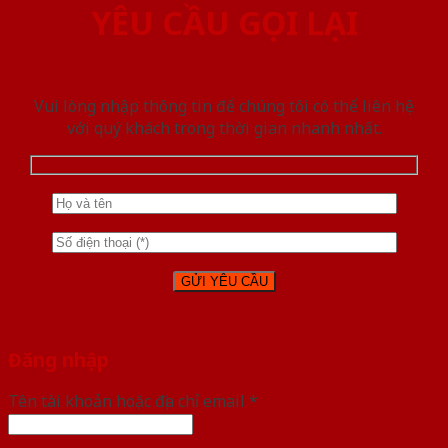
YÊU CẦU GỌI LẠI
Vui lòng nhập thông tin để chúng tôi có thể liên hệ
với quý khách trong thời gian nhanh nhất.
Đăng nhập
Tên tài khoản hoặc địa chỉ email
*