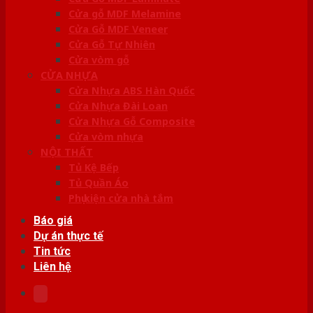
Cửa gỗ MDF Melamine
Cửa Gỗ MDF Veneer
Cửa Gỗ Tự Nhiên
Cửa vòm gỗ
CỬA NHỰA
Cửa Nhựa ABS Hàn Quốc
Cửa Nhựa Đài Loan
Cửa Nhựa Gỗ Composite
Cửa vòm nhựa
NỘI THẤT
Tủ Kệ Bếp
Tủ Quần Áo
Phụ kiện cửa nhà tắm
Báo giá
Dự án thực tế
Tin tức
Liên hệ