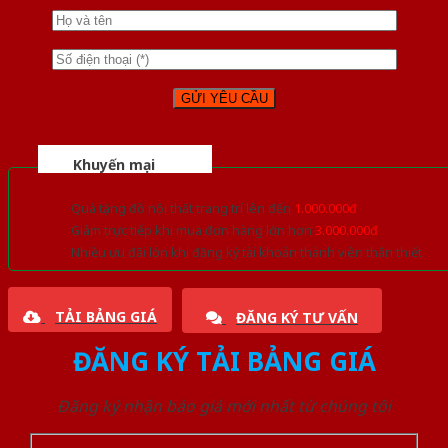
Khuyến mại
Quà tặng đồ nội thất trang trí lên đến
1.000.000đ
Giảm trực tiếp khi mua đơn hàng lớn hơn
3.000.000đ
Nhiều ưu đãi lớn khi đăng ký tài khoản thành viên thân thiết
TẢI BẢNG GIÁ
ĐĂNG KÝ TƯ VẤN
ĐĂNG KÝ TẢI BẢNG GIÁ
Đăng ký nhận báo giá mới nhất từ chúng tôi