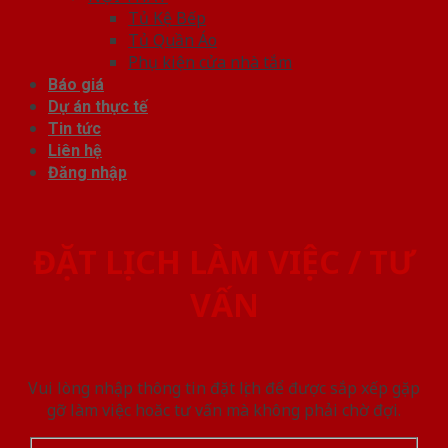
Tủ Kệ Bếp
Tủ Quần Áo
Phụ kiện cửa nhà tắm
Báo giá
Dự án thực tế
Tin tức
Liên hệ
Đăng nhập
ĐẶT LỊCH LÀM VIỆC / TƯ
VẤN
Vui lòng nhập thông tin đặt lịch để được sắp xếp gặp
gỡ làm việc hoăc tư vấn mà không phải chờ đợi.