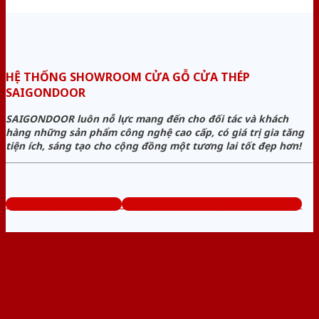
HỆ THỐNG SHOWROOM CỬA GỖ CỬA THÉP
SAIGONDOOR
SAIGONDOOR luôn nỗ lực mang đến cho đối tác và khách
hàng những sản phẩm công nghệ cao cấp, có giá trị gia tăng
tiện ích, sáng tạo cho cộng đồng một tương lai tốt đẹp hơn!
www.cuagocuathep.com
Tổng đài tư vấn miễn phí: 0824.400.400