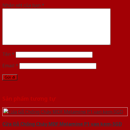
Nhận xét của bạn
*
Tên
*
Email
*
Sản phẩm tương tự
Cửa Gỗ Chống Cháy MDF Melamine P1 van kem-SGD