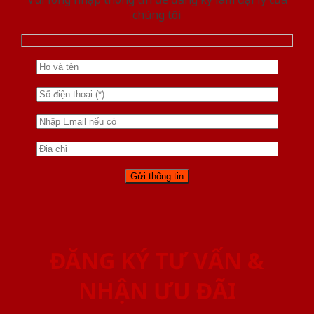
chúng tôi
ĐĂNG KÝ TƯ VẤN &
NHẬN ƯU ĐÃI