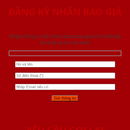
ĐĂNG KÝ NHẬN BÁO GIÁ
Nhập thông tin để nhận được báo giá mới nhât đầy
đủ nhất và chi tiết nhất.