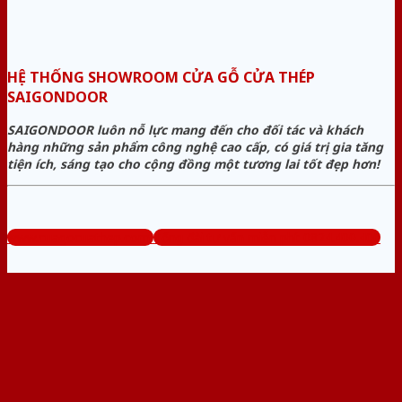
HỆ THỐNG SHOWROOM CỬA GỖ CỬA THÉP
SAIGONDOOR
SAIGONDOOR luôn nỗ lực mang đến cho đối tác và khách
hàng những sản phẩm công nghệ cao cấp, có giá trị gia tăng
tiện ích, sáng tạo cho cộng đồng một tương lai tốt đẹp hơn!
www.cuagocuathep.com
Tổng đài tư vấn miễn phí: 0824.400.400