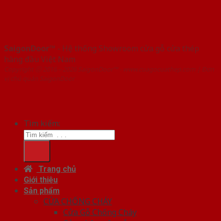
SaigonDoor™
- Hệ thống Showroom cửa gỗ cửa thép
hàng đầu Việt Nam
Copyright ⓒ 2016 – 2026 SaigonDoor™ - www.cuagocuathep.com | Đơn
vị chủ quản SaigonDoor
Tìm kiếm:
Trang chủ
Giới thiệu
Sản phẩm
CỬA CHỐNG CHÁY
Cửa Gỗ Chống Cháy