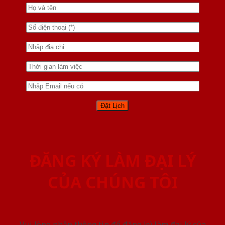
ĐĂNG KÝ LÀM ĐẠI LÝ
CỦA CHÚNG TÔI
Vui lòng nhập thông tin để đăng ký làm đại lý của