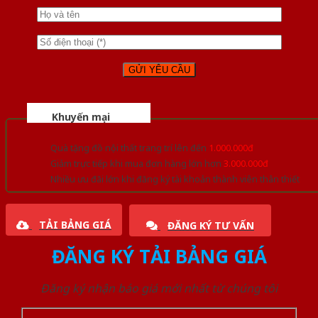
Khuyến mại
Quà tặng đồ nội thất trang trí lên đến
1.000.000đ
Giảm trực tiếp khi mua đơn hàng lớn hơn
3.000.000đ
Nhiều ưu đãi lớn khi đăng ký tài khoản thành viên thân thiết
TẢI BẢNG GIÁ
ĐĂNG KÝ TƯ VẤN
ĐĂNG KÝ TẢI BẢNG GIÁ
Đăng ký nhận báo giá mới nhất từ chúng tôi