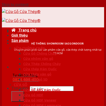
Skip to content
Trang chủ
Giới thiệu
Sản phẩm
HỆ THỐNG SHOWROOM SAIGONDOOR
CỬA CHỐNG CHÁY
Chuyên phân phối các sản phẩm cửa gỗ, cửa thép chất lượng nhất tại
Cửa Gỗ Chống Cháy
TP.HCM
Cửa nhôm vân gỗ
Cửa Thép Chống Cháy
Cửa thép Hàn Quốc
Cửa thép vân gỗ
Tư vấn bán hàng
0824.400.400
Cửa vân gỗ 5D
CỬA GỖ
Tìm kiếm:
Cửa Gỗ ABS Hàn Quốc
Cửa Gỗ HDF
Cửa Gỗ HDF Veneer
Cửa Gỗ MDF Laminate