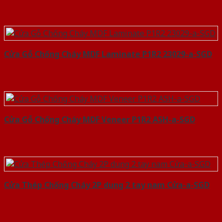
Cửa Gỗ Chống Cháy MDF Laminate P1R2 23029-a-SGD
Cửa Gỗ Chống Cháy MDF Veneer P1R2 ASH-a-SGD
Cửa Thép Chống Cháy 2P dung 2 tay nam Cửa-a-SGD