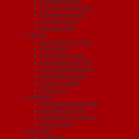
Cửa nhôm vân gỗ
Cửa Thép Chống Cháy
Cửa thép Hàn Quốc
Cửa thép vân gỗ
Cửa vân gỗ 5D
CỬA GỖ
Cửa Gỗ ABS Hàn Quốc
Cửa Gỗ HDF
Cửa Gỗ HDF Veneer
Cửa Gỗ MDF Laminate
Cửa gỗ MDF Melamine
Cửa Gỗ MDF Veneer
Cửa Gỗ Tự Nhiên
Cửa vòm gỗ
CỬA NHỰA
Cửa Nhựa ABS Hàn Quốc
Cửa Nhựa Đài Loan
Cửa Nhựa Gỗ Composite
Cửa vòm nhựa
NỘI THẤT
Tủ Kệ Bếp