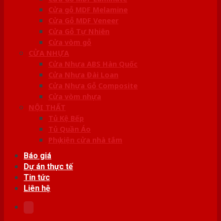
Cửa gỗ MDF Melamine
Cửa Gỗ MDF Veneer
Cửa Gỗ Tự Nhiên
Cửa vòm gỗ
CỬA NHỰA
Cửa Nhựa ABS Hàn Quốc
Cửa Nhựa Đài Loan
Cửa Nhựa Gỗ Composite
Cửa vòm nhựa
NỘI THẤT
Tủ Kệ Bếp
Tủ Quần Áo
Phụ kiện cửa nhà tắm
Báo giá
Dự án thực tế
Tin tức
Liên hệ