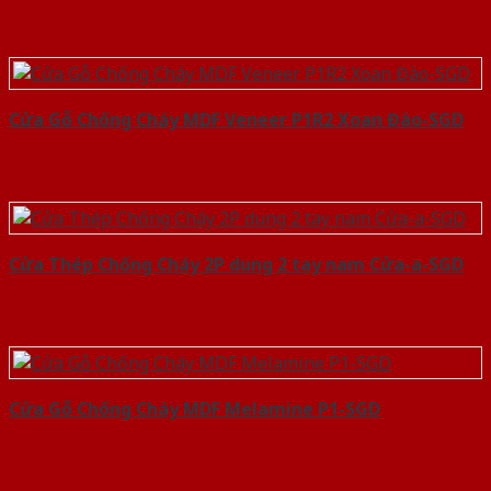
Cửa Gỗ Chống Cháy MDF Veneer P1R2 Xoan Đào-SGD
Cửa Thép Chống Cháy 2P dung 2 tay nam Cửa-a-SGD
Cửa Gỗ Chống Cháy MDF Melamine P1-SGD