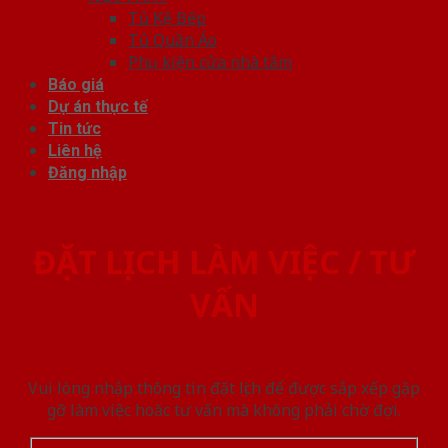
Tủ Kệ Bếp
Tủ Quần Áo
Phụ kiện cửa nhà tắm
Báo giá
Dự án thực tế
Tin tức
Liên hệ
Đăng nhập
ĐẶT LỊCH LÀM VIỆC / TƯ
VẤN
Vui lòng nhập thông tin đặt lịch để được sắp xếp gặp
gỡ làm việc hoăc tư vấn mà không phải chờ đợi.