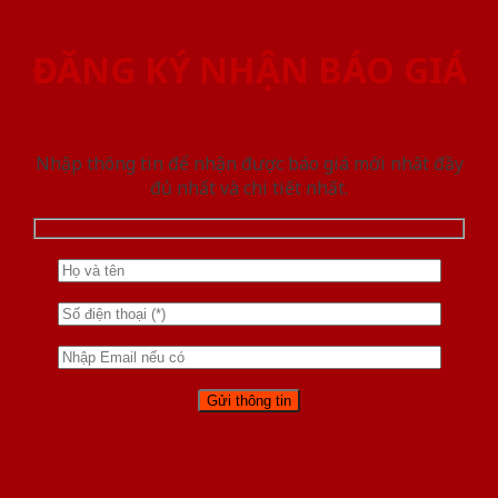
ĐĂNG KÝ NHẬN BÁO GIÁ
Nhập thông tin để nhận được báo giá mới nhât đầy
đủ nhất và chi tiết nhất.