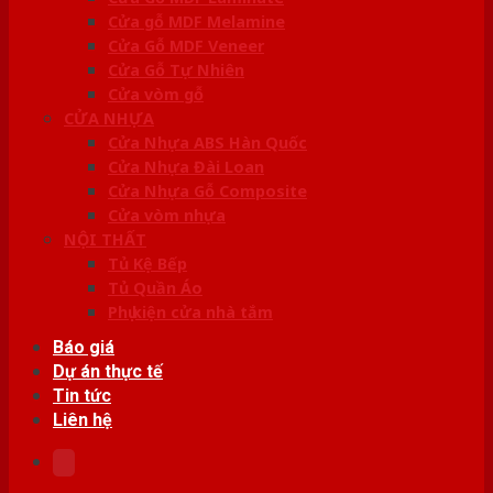
Cửa gỗ MDF Melamine
Cửa Gỗ MDF Veneer
Cửa Gỗ Tự Nhiên
Cửa vòm gỗ
CỬA NHỰA
Cửa Nhựa ABS Hàn Quốc
Cửa Nhựa Đài Loan
Cửa Nhựa Gỗ Composite
Cửa vòm nhựa
NỘI THẤT
Tủ Kệ Bếp
Tủ Quần Áo
Phụ kiện cửa nhà tắm
Báo giá
Dự án thực tế
Tin tức
Liên hệ