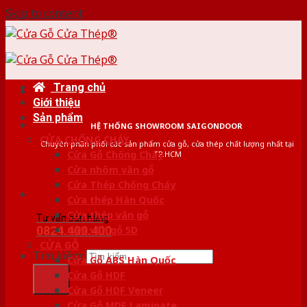
Skip to content
Trang chủ
Giới thiệu
Sản phẩm
HỆ THỐNG SHOWROOM SAIGONDOOR
CỬA CHỐNG CHÁY
Chuyên phân phối các sản phẩm cửa gỗ, cửa thép chất lượng nhất tại
Cửa Gỗ Chống Cháy
TP.HCM
Cửa nhôm vân gỗ
Cửa Thép Chống Cháy
Cửa thép Hàn Quốc
Cửa thép vân gỗ
Tư vấn bán hàng
0824.400.400
Cửa vân gỗ 5D
CỬA GỖ
Tìm kiếm:
Cửa Gỗ ABS Hàn Quốc
Cửa Gỗ HDF
Cửa Gỗ HDF Veneer
Cửa Gỗ MDF Laminate