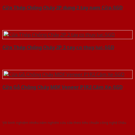
Cửa Thép Chống Cháy 2P dung 2 tay nam Cửa-SGD
Cửa Thép Chống Cháy 2P 2 tay co thuy luc-SGD
Cửa Gỗ Chống Cháy MDF Veneer P1R2 Căm Xe-SGD
Với kinh nghiệm nhiêu năm nghiên cứu cửa theo tiêu chuẩn công nghệ Châu
Âu.Chúng tôi tự tin là nhà sản xuất & cung cấp hàng đầu tại Việt Nam!