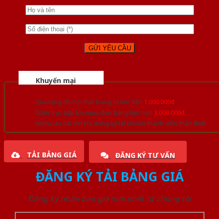
Khuyến mại
Quà tặng đồ nội thất trang trí lên đến
1.000.000đ
Giảm trực tiếp khi mua đơn hàng lớn hơn
3.000.000đ
Nhiều ưu đãi lớn khi đăng ký tài khoản thành viên thân thiết
TẢI BẢNG GIÁ
ĐĂNG KÝ TƯ VẤN
ĐĂNG KÝ TẢI BẢNG GIÁ
Đăng ký nhận báo giá mới nhất từ chúng tôi