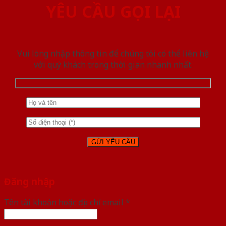
YÊU CẦU GỌI LẠI
Vui lòng nhập thông tin để chúng tôi có thể liên hệ
với quý khách trong thời gian nhanh nhất.
Đăng nhập
Tên tài khoản hoặc địa chỉ email
*