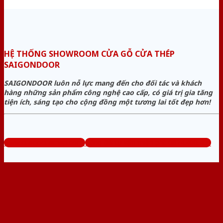
HỆ THỐNG SHOWROOM CỬA GỖ CỬA THÉP
SAIGONDOOR
SAIGONDOOR luôn nỗ lực mang đến cho đối tác và khách
hàng những sản phẩm công nghệ cao cấp, có giá trị gia tăng
tiện ích, sáng tạo cho cộng đồng một tương lai tốt đẹp hơn!
www.cuagocuathep.com
Tổng đài tư vấn miễn phí: 0824.400.400