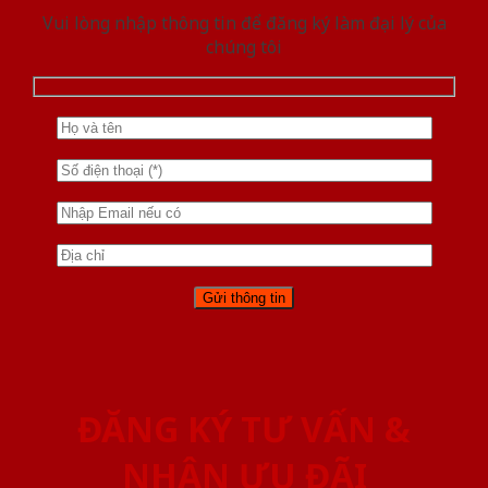
Vui lòng nhập thông tin để đăng ký làm đại lý của
chúng tôi
ĐĂNG KÝ TƯ VẤN &
NHẬN ƯU ĐÃI