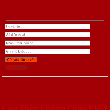
Gọi 0976.169.864
Cửa Thép Chống Cháy P1G1