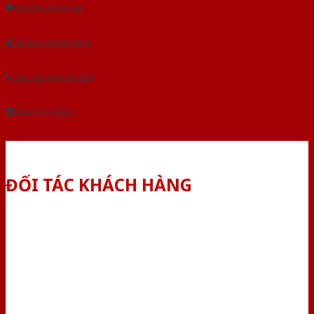
Gửi yêu cầu tư vấn
Tải báo giá tổng hợp
Yêu cầu gọi lại (3 phút)
Dành cho đại lý
ĐỐI TÁC KHÁCH HÀNG