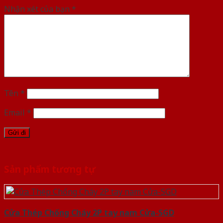
Nhận xét của bạn
*
Tên
*
Email
*
Sản phẩm tương tự
Cửa Thép Chống Cháy 2P tay nam Cửa-SGD