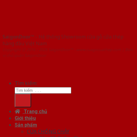
SaigonDoor™
- Hệ thống Showroom cửa gỗ cửa thép
hàng đầu Việt Nam
Copyright ⓒ 2016 – 2026 SaigonDoor™ - www.cuagocuathep.com | Đơn
vị chủ quản SaigonDoor
Tìm kiếm:
Trang chủ
Giới thiệu
Sản phẩm
CỬA CHỐNG CHÁY