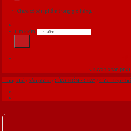
Chưa có sản phẩm trong giỏ hàng.
Tìm kiếm:
HỆ
Chuyên phân phối 
Trang chủ
/
Sản phẩm
/
CỬA CHỐNG CHÁY
/
Cửa Thép Chố