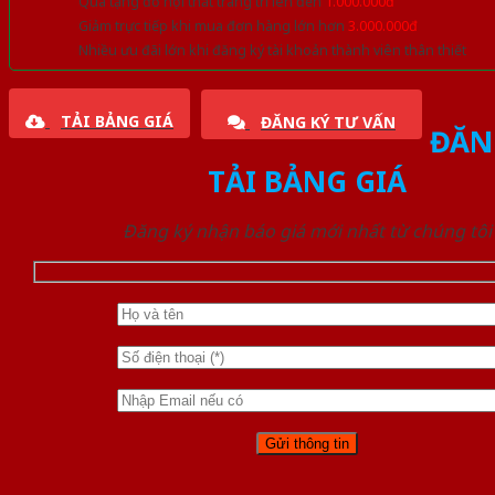
Quà tặng đồ nội thất trang trí lên đến
1.000.000đ
Giảm trực tiếp khi mua đơn hàng lớn hơn
3.000.000đ
Nhiều ưu đãi lớn khi đăng ký tài khoản thành viên thân thiết
TẢI BẢNG GIÁ
ĐĂNG KÝ TƯ VẤN
ĐĂN
TẢI BẢNG GIÁ
Đăng ký nhận báo giá mới nhất từ chúng tôi