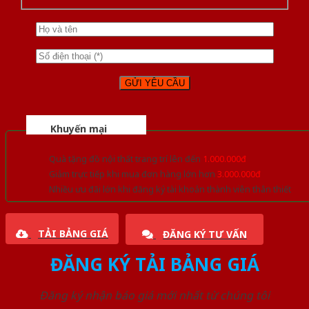
Khuyến mại
Quà tặng đồ nội thất trang trí lên đến
1.000.000đ
Giảm trực tiếp khi mua đơn hàng lớn hơn
3.000.000đ
Nhiều ưu đãi lớn khi đăng ký tài khoản thành viên thân thiết
TẢI BẢNG GIÁ
ĐĂNG KÝ TƯ VẤN
ĐĂNG KÝ TẢI BẢNG GIÁ
Đăng ký nhận báo giá mới nhất từ chúng tôi