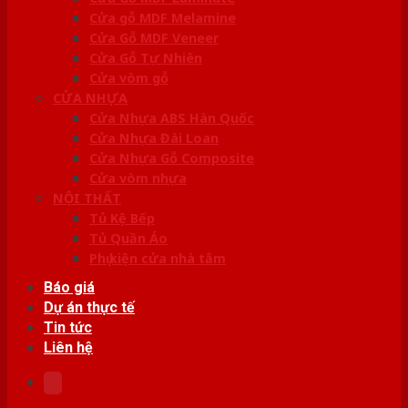
Cửa gỗ MDF Melamine
Cửa Gỗ MDF Veneer
Cửa Gỗ Tự Nhiên
Cửa vòm gỗ
CỬA NHỰA
Cửa Nhựa ABS Hàn Quốc
Cửa Nhựa Đài Loan
Cửa Nhựa Gỗ Composite
Cửa vòm nhựa
NỘI THẤT
Tủ Kệ Bếp
Tủ Quần Áo
Phụ kiện cửa nhà tắm
Báo giá
Dự án thực tế
Tin tức
Liên hệ