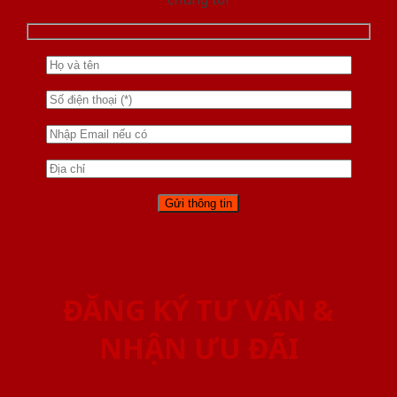
ĐĂNG KÝ TƯ VẤN &
NHẬN ƯU ĐÃI