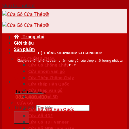
Skip to content
Trang chủ
Giới thiệu
Sản phẩm
HỆ THỐNG SHOWROOM SAIGONDOOR
CỬA CHỐNG CHÁY
Chuyên phân phối các sản phẩm cửa gỗ, cửa thép chất lượng nhất tại
Cửa Gỗ Chống Cháy
TP.HCM
Cửa nhôm vân gỗ
Cửa Thép Chống Cháy
Cửa thép Hàn Quốc
Cửa thép vân gỗ
Tư vấn bán hàng
0824.400.400
Cửa vân gỗ 5D
CỬA GỖ
Tìm kiếm:
Cửa Gỗ ABS Hàn Quốc
Cửa Gỗ HDF
Cửa Gỗ HDF Veneer
Cửa Gỗ MDF Laminate