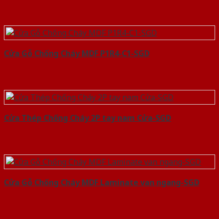
Cửa Gỗ Chống Cháy MDF P1R4-C1-SGD
Cửa Thép Chống Cháy 2P tay nam Cửa-SGD
Cửa Gỗ Chống Cháy MDF Laminate van ngang-SGD