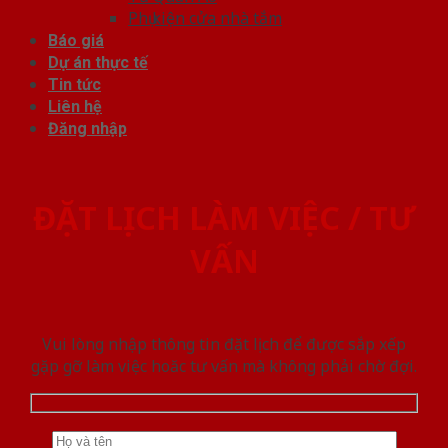
Phụ kiện cửa nhà tắm
Báo giá
Dự án thực tế
Tin tức
Liên hệ
Đăng nhập
ĐẶT LỊCH LÀM VIỆC / TƯ
VẤN
Vui lòng nhập thông tin đặt lịch để được sắp xếp
gặp gỡ làm việc hoăc tư vấn mà không phải chờ đợi.