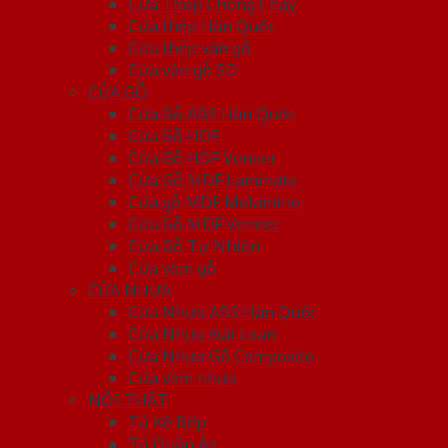
Cửa Thép Chống Cháy
Cửa thép Hàn Quốc
Cửa thép vân gỗ
Cửa vân gỗ 5D
CỬA GỖ
Cửa Gỗ ABS Hàn Quốc
Cửa Gỗ HDF
Cửa Gỗ HDF Veneer
Cửa Gỗ MDF Laminate
Cửa gỗ MDF Melamine
Cửa Gỗ MDF Veneer
Cửa Gỗ Tự Nhiên
Cửa vòm gỗ
CỬA NHỰA
Cửa Nhựa ABS Hàn Quốc
Cửa Nhựa Đài Loan
Cửa Nhựa Gỗ Composite
Cửa vòm nhựa
NỘI THẤT
Tủ Kệ Bếp
Tủ Quần Áo