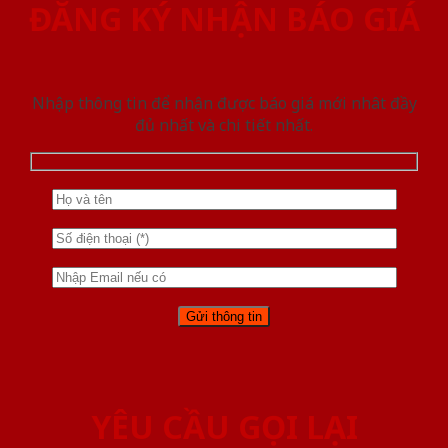
ĐĂNG KÝ NHẬN BÁO GIÁ
Nhập thông tin để nhận được báo giá mới nhât đầy
đủ nhất và chi tiết nhất.
YÊU CẦU GỌI LẠI