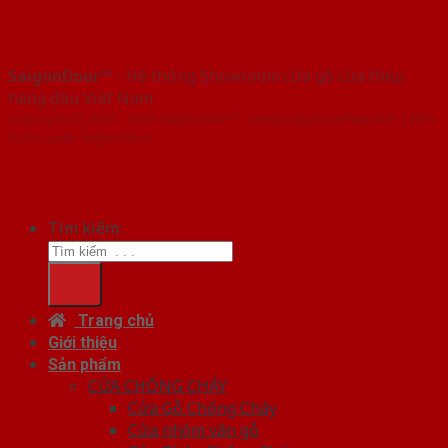
SaigonDoor™
- Hệ thống Showroom cửa gỗ cửa thép
hàng đầu Việt Nam
Copyright ⓒ 2016 – 2026 SaigonDoor™ - www.cuagocuathep.com | Đơn
vị chủ quản SaigonDoor
Tìm kiếm:
Trang chủ
Giới thiệu
Sản phẩm
CỬA CHỐNG CHÁY
Cửa Gỗ Chống Cháy
Cửa nhôm vân gỗ