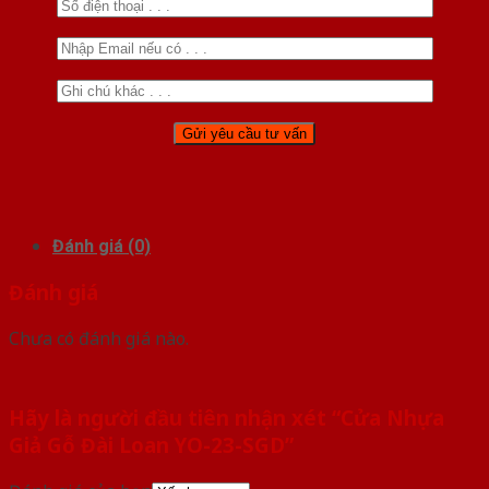
Đánh giá (0)
Đánh giá
Chưa có đánh giá nào.
Hãy là người đầu tiên nhận xét “Cửa Nhựa
Giả Gỗ Đài Loan YO-23-SGD”