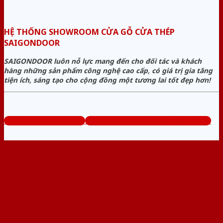
HỆ THỐNG SHOWROOM CỬA GỖ CỬA THÉP
SAIGONDOOR
SAIGONDOOR luôn nỗ lực mang đến cho đối tác và khách
hàng những sản phẩm công nghệ cao cấp, có giá trị gia tăng
tiện ích, sáng tạo cho cộng đồng một tương lai tốt đẹp hơn!
www.cuagocuathep.com
Tổng đài tư vấn miễn phí: 0824.400.400