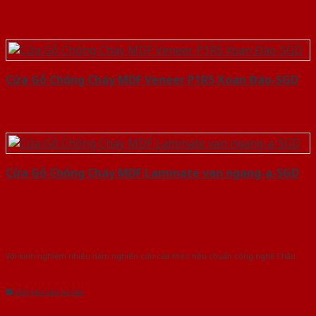
Cửa Gỗ Chống Cháy MDF Veneer P1R5 Xoan Đào-SGD
Cửa Gỗ Chống Cháy MDF Laminate van ngang-a-SGD
Với kinh nghiệm nhiêu năm nghiên cứu cửa theo tiêu chuẩn công nghệ Châu
Âu.Chúng tôi tự tin là nhà sản xuất & cung cấp hàng đầu tại Việt Nam!
Gửi yêu cầu tư vấn