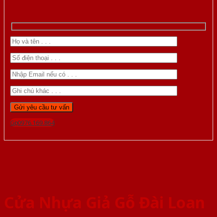
Gọi 0976.169.864
Cửa Nhựa Giả Gỗ Đài Loan