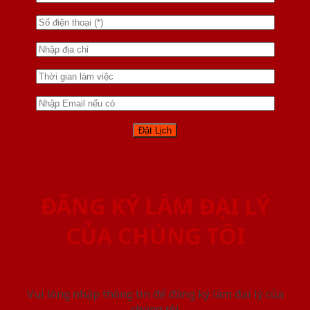
ĐĂNG KÝ LÀM ĐẠI LÝ
CỦA CHÚNG TÔI
Vui lòng nhập thông tin để đăng ký làm đại lý của
chúng tôi