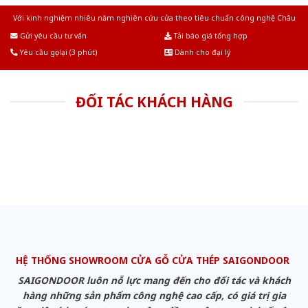
Với kinh nghiệm nhiêu năm nghiên cứu cửa theo tiêu chuẩn công nghệ Châu
Âu.Chúng tôi tự tin là nhà sản xuất & cung cấp hàng đầu tại Việt Nam!
Gửi yêu cầu tư vấn
Tải báo giá tổng hợp
Yêu cầu gọi lại (3 phút)
Dành cho đại lý
ĐỐI TÁC KHÁCH HÀNG
HỆ THỐNG SHOWROOM CỬA GỖ CỬA THÉP SAIGONDOOR
SAIGONDOOR luôn nỗ lực mang đến cho đối tác và khách
hàng những sản phẩm công nghệ cao cấp, có giá trị gia