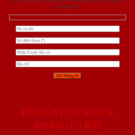
chúng tôi
ĐĂNG KÝ TƯ VẤN &
NHẬN ƯU ĐÃI