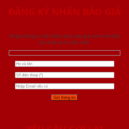
ĐĂNG KÝ NHẬN BÁO GIÁ
Nhập thông tin để nhận được báo giá mới nhât đầy
đủ nhất và chi tiết nhất.