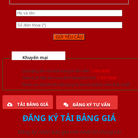
Khuyến mại
Quà tặng đồ nội thất trang trí lên đến
1.000.000đ
Giảm trực tiếp khi mua đơn hàng lớn hơn
3.000.000đ
Nhiều ưu đãi lớn khi đăng ký tài khoản thành viên thân thiết
TẢI BẢNG GIÁ
ĐĂNG KÝ TƯ VẤN
ĐĂNG KÝ TẢI BẢNG GIÁ
Đăng ký nhận báo giá mới nhất từ chúng tôi