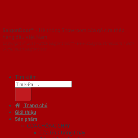
SaigonDoor™
- Hệ thống Showroom cửa gỗ cửa thép
hàng đầu Việt Nam
Copyright ⓒ 2016 – 2026 SaigonDoor™ - www.cuagocuathep.com | Đơn
vị chủ quản SaigonDoor
Tìm kiếm:
Trang chủ
Giới thiệu
Sản phẩm
CỬA CHỐNG CHÁY
Cửa Gỗ Chống Cháy