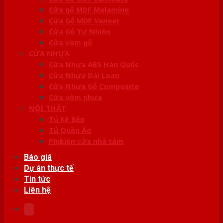
Cửa gỗ MDF Melamine
Cửa Gỗ MDF Veneer
Cửa Gỗ Tự Nhiên
Cửa vòm gỗ
CỬA NHỰA
Cửa Nhựa ABS Hàn Quốc
Cửa Nhựa Đài Loan
Cửa Nhựa Gỗ Composite
Cửa vòm nhựa
NỘI THẤT
Tủ Kệ Bếp
Tủ Quần Áo
Phụ kiện cửa nhà tắm
Báo giá
Dự án thực tế
Tin tức
Liên hệ