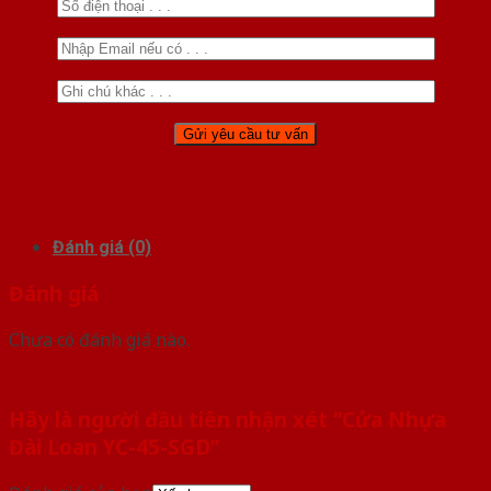
Đánh giá (0)
Đánh giá
Chưa có đánh giá nào.
Hãy là người đầu tiên nhận xét “Cửa Nhựa
Đài Loan YC-45-SGD”