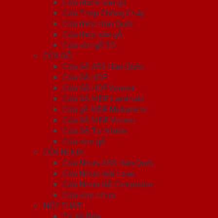
Cửa nhôm vân gỗ
Cửa Thép Chống Cháy
Cửa thép Hàn Quốc
Cửa thép vân gỗ
Cửa vân gỗ 5D
CỬA GỖ
Cửa Gỗ ABS Hàn Quốc
Cửa Gỗ HDF
Cửa Gỗ HDF Veneer
Cửa Gỗ MDF Laminate
Cửa gỗ MDF Melamine
Cửa Gỗ MDF Veneer
Cửa Gỗ Tự Nhiên
Cửa vòm gỗ
CỬA NHỰA
Cửa Nhựa ABS Hàn Quốc
Cửa Nhựa Đài Loan
Cửa Nhựa Gỗ Composite
Cửa vòm nhựa
NỘI THẤT
Tủ Kệ Bếp