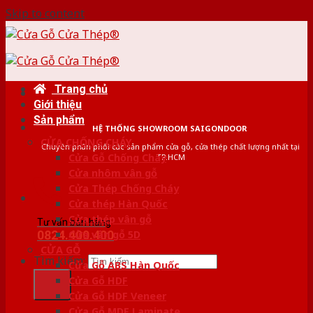
Skip to content
Trang chủ
Giới thiệu
Sản phẩm
HỆ THỐNG SHOWROOM SAIGONDOOR
CỬA CHỐNG CHÁY
Chuyên phân phối các sản phẩm cửa gỗ, cửa thép chất lượng nhất tại
Cửa Gỗ Chống Cháy
TP.HCM
Cửa nhôm vân gỗ
Cửa Thép Chống Cháy
Cửa thép Hàn Quốc
Cửa thép vân gỗ
Tư vấn bán hàng
0824.400.400
Cửa vân gỗ 5D
CỬA GỖ
Tìm kiếm:
Cửa Gỗ ABS Hàn Quốc
Cửa Gỗ HDF
Cửa Gỗ HDF Veneer
Cửa Gỗ MDF Laminate