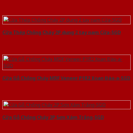
Cửa Thép Chống Cháy 2P dung 2 tay nam Cửa-SGD
Cửa Gỗ Chống Cháy MDF Veneer P1R2 Xoan Đào-a-SGD
Cửa Gỗ Chống Cháy 2P Sơn Xám Trắng-SGD