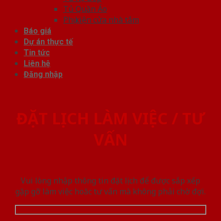
Tủ Quần Áo
Phụ kiện cửa nhà tắm
Báo giá
Dự án thực tế
Tin tức
Liên hệ
Đăng nhập
ĐẶT LỊCH LÀM VIỆC / TƯ
VẤN
Vui lòng nhập thông tin đặt lịch để được sắp xếp
gặp gỡ làm việc hoăc tư vấn mà không phải chờ đợi.