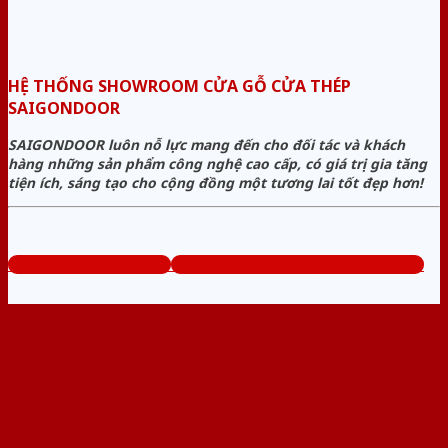
HỆ THỐNG SHOWROOM CỬA GỖ CỬA THÉP
SAIGONDOOR
SAIGONDOOR luôn nỗ lực mang đến cho đối tác và khách
hàng những sản phẩm công nghệ cao cấp, có giá trị gia tăng
tiện ích, sáng tạo cho cộng đồng một tương lai tốt đẹp hơn!
www.cuagocuathep.com
Tổng đài tư vấn miễn phí: 0824.400.400