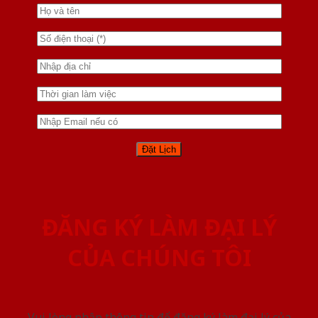
ĐĂNG KÝ LÀM ĐẠI LÝ
CỦA CHÚNG TÔI
Vui lòng nhập thông tin để đăng ký làm đại lý của