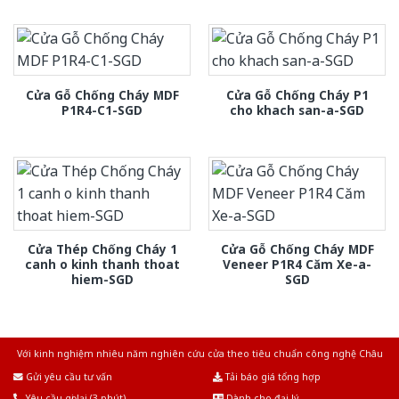
Cửa Gỗ Chống Cháy MDF
Cửa Gỗ Chống Cháy P1
P1R4-C1-SGD
cho khach san-a-SGD
Cửa Thép Chống Cháy 1
Cửa Gỗ Chống Cháy MDF
canh o kinh thanh thoat
Veneer P1R4 Căm Xe-a-
hiem-SGD
SGD
Với kinh nghiệm nhiêu năm nghiên cứu cửa theo tiêu chuẩn công nghệ Châu
Âu.Chúng tôi tự tin là nhà sản xuất & cung cấp hàng đầu tại Việt Nam!
Gửi yêu cầu tư vấn
Tải báo giá tổng hợp
Yêu cầu gọi lại (3 phút)
Dành cho đại lý