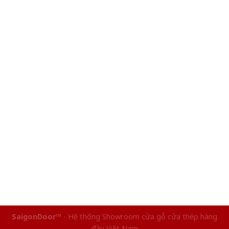
SaigonDoor™
- Hệ thống Showroom cửa gỗ cửa thép hàng
đầu Việt Nam