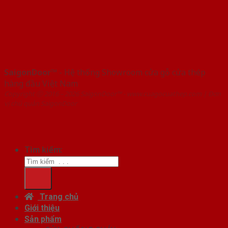
SaigonDoor™
- Hệ thống Showroom cửa gỗ cửa thép
hàng đầu Việt Nam
Copyright ⓒ 2016 – 2026 SaigonDoor™ - www.cuagocuathep.com | Đơn
vị chủ quản SaigonDoor
Tìm kiếm:
Trang chủ
Giới thiệu
Sản phẩm