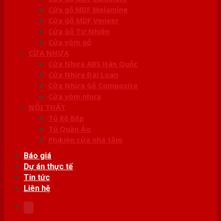
Cửa gỗ MDF Melamine
Cửa Gỗ MDF Veneer
Cửa Gỗ Tự Nhiên
Cửa vòm gỗ
CỬA NHỰA
Cửa Nhựa ABS Hàn Quốc
Cửa Nhựa Đài Loan
Cửa Nhựa Gỗ Composite
Cửa vòm nhựa
NỘI THẤT
Tủ Kệ Bếp
Tủ Quần Áo
Phụ kiện cửa nhà tắm
Báo giá
Dự án thực tế
Tin tức
Liên hệ