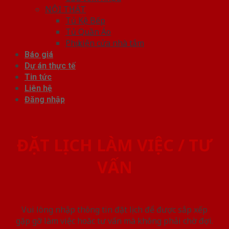
NỘI THẤT
Tủ Kệ Bếp
Tủ Quần Áo
Phụ kiện cửa nhà tắm
Báo giá
Dự án thực tế
Tin tức
Liên hệ
Đăng nhập
ĐẶT LỊCH LÀM VIỆC / TƯ
VẤN
Vui lòng nhập thông tin đặt lịch để được sắp xếp
gặp gỡ làm việc hoăc tư vấn mà không phải chờ đợi.