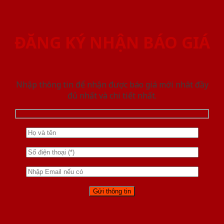
ĐĂNG KÝ NHẬN BÁO GIÁ
Nhập thông tin để nhận được báo giá mới nhât đầy
đủ nhất và chi tiết nhất.