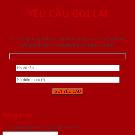
YÊU CẦU GỌI LẠI
Vui lòng nhập thông tin để chúng tôi có thể liên hệ
với quý khách trong thời gian nhanh nhất.
Đăng nhập
Tên tài khoản hoặc địa chỉ email
*