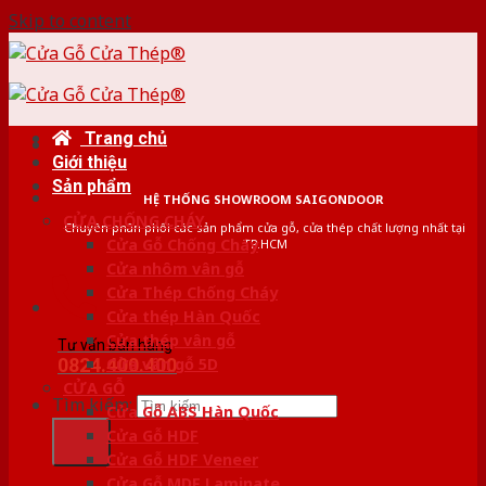
Skip to content
Trang chủ
Giới thiệu
Sản phẩm
HỆ THỐNG SHOWROOM SAIGONDOOR
CỬA CHỐNG CHÁY
Chuyên phân phối các sản phẩm cửa gỗ, cửa thép chất lượng nhất tại
Cửa Gỗ Chống Cháy
TP.HCM
Cửa nhôm vân gỗ
Cửa Thép Chống Cháy
Cửa thép Hàn Quốc
Cửa thép vân gỗ
Tư vấn bán hàng
0824.400.400
Cửa vân gỗ 5D
CỬA GỖ
Tìm kiếm:
Cửa Gỗ ABS Hàn Quốc
Cửa Gỗ HDF
Cửa Gỗ HDF Veneer
Cửa Gỗ MDF Laminate