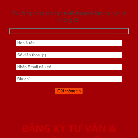
Vui lòng nhập thông tin để đăng ký làm đại lý của
chúng tôi
ĐĂNG KÝ TƯ VẤN &