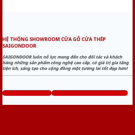
HỆ THỐNG SHOWROOM CỬA GỖ CỬA THÉP
SAIGONDOOR
SAIGONDOOR luôn nỗ lực mang đến cho đối tác và khách
hàng những sản phẩm công nghệ cao cấp, có giá trị gia tăng
tiện ích, sáng tạo cho cộng đồng một tương lai tốt đẹp hơn!
www.cuagocuathep.com
Tổng đài tư vấn miễn phí: 0824.400.400