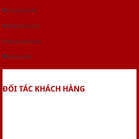
Gửi yêu cầu tư vấn
Tải báo giá tổng hợp
Yêu cầu gọi lại (3 phút)
Dành cho đại lý
ĐỐI TÁC KHÁCH HÀNG