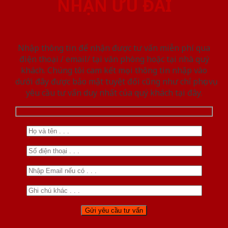
NHẬN ƯU ĐÃI
Nhập thông tin để nhận được tư vấn miễn phí qua
điện thoại / email/ tại văn phòng hoặc tại nhà quý
khách. Chúng tôi cam kết mọi thông tin nhập vào
dưới đây được bảo mật tuyệt đối cũng như chỉ phục vụ
yêu cầu tư vấn duy nhất của quý khách tại đây.