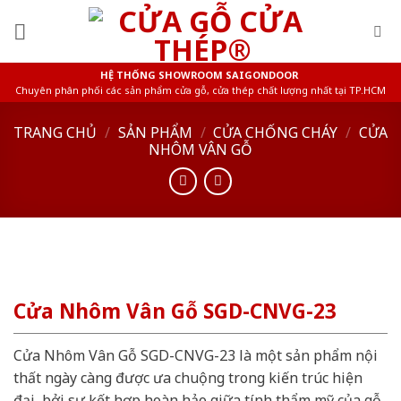
Skip
to
content
HỆ THỐNG SHOWROOM SAIGONDOOR
Chuyên phân phối các sản phẩm cửa gỗ, cửa thép chất lượng nhất tại TP.HCM
TRANG CHỦ
/
SẢN PHẨM
/
CỬA CHỐNG CHÁY
/
CỬA
NHÔM VÂN GỖ
Cửa Nhôm Vân Gỗ SGD-CNVG-23
Cửa Nhôm Vân Gỗ SGD-CNVG-23 là một sản phẩm nội
thất ngày càng được ưa chuộng trong kiến trúc hiện
đại, bởi sự kết hợp hoàn hảo giữa tính thẩm mỹ của gỗ