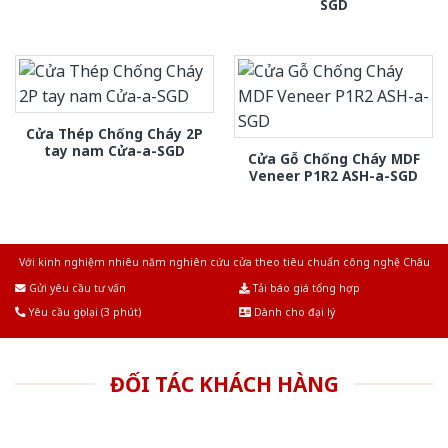
SGD
Cửa Thép Chống Cháy 2P
tay nam Cửa-a-SGD
Cửa Gỗ Chống Cháy MDF
Veneer P1R2 ASH-a-SGD
Với kinh nghiệm nhiêu năm nghiên cứu cửa theo tiêu chuẩn công nghệ Châu
Âu.Chúng tôi tự tin là nhà sản xuất & cung cấp hàng đầu tại Việt Nam!
Gửi yêu cầu tư vấn
Tải báo giá tổng hợp
Yêu cầu gọi lại (3 phút)
Dành cho đại lý
ĐỐI TÁC KHÁCH HÀNG