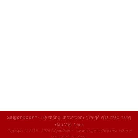
SaigonDoor™
- Hệ thống Showroom cửa gỗ cửa thép hàng
đầu Việt Nam
Copyright ⓒ 2016 – 2026 SaigonDoor™ - www.cuagocuathep.com | Đơn vị
chủ quản SaigonDoor